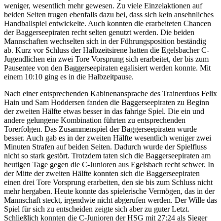
weniger, wesentlich mehr gewesen. Zu viele Einzelaktionen auf
beiden Seiten trugen ebenfalls dazu bei, dass sich kein ansehnliches
Handballspiel entwickelte. Auch konnten die erarbeiteten Chancen
der Baggerseepiraten recht selten genutzt werden. Die beiden
Mannschaften wechselten sich in der Führungsposition beständig
ab. Kurz vor Schluss der Halbzeitsirene hatten die Egelsbacher C-
Jugendlichen ein zwei Tore Vorsprung sich erarbeitet, der bis zum
Pausentee von den Baggerseepiraten egalisiert werden konnte. Mit
einem 10:10 ging es in die Halbzeitpause.
Nach einer entsprechenden Kabinenansprache des Trainerduos Felix
Hain und Sam Hoddersen fanden die Baggerseepiraten zu Beginn
der zweiten Hälfte etwas besser in das fahrige Spiel. Die ein und
andere gelungene Kombination führten zu entsprechenden
Torerfolgen. Das Zusammenspiel der Baggerseepiraten wurde
besser. Auch gab es in der zweiten Hälfte wesentlich weniger zwei
Minuten Strafen auf beiden Seiten. Dadurch wurde der Spielfluss
nicht so stark gestört. Trotzdem taten sich die Baggerseepiraten am
heutigen Tage gegen die C-Junioren aus Egelsbach recht schwer. In
der Mitte der zweiten Hälfte konnten sich die Baggerseepiraten
einen drei Tore Vorsprung erarbeiten, den sie bis zum Schluss nicht
mehr hergaben. Heute konnte das spielerische Vermögen, das in der
Mannschaft steckt, irgendwie nicht abgerufen werden. Der Wille das
Spiel für sich zu entscheiden zeigte sich aber zu guter Letzt.
Schließlich konnten die C-Junioren der HSG mit 27:24 als Sieger