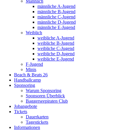
Männlich
männliche A-Jugend
männliche B-Jugend
männliche C-Jugend
männliche D-Jugend
männliche E-Jugend
Weiblich
weibliche A-Jugend
weibliche B-Jugend
weibliche C-Jugend
weibliche D-Jugend
weibliche E-Jugend
F-Jugend
Minis
Beach & Beats 26
Handballcamp
Sponsoring
Warum Sponsoring
Sponsoren Überblick
Baggerseepiraten Club
Jobangebote
Tickets
Dauerkarten
Tagestickets
Informationen