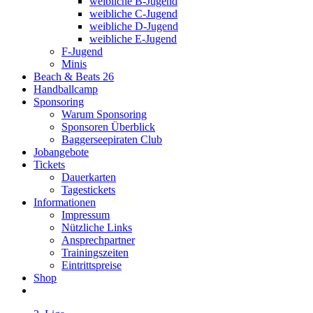
weibliche B-Jugend
weibliche C-Jugend
weibliche D-Jugend
weibliche E-Jugend
F-Jugend
Minis
Beach & Beats 26
Handballcamp
Sponsoring
Warum Sponsoring
Sponsoren Überblick
Baggerseepiraten Club
Jobangebote
Tickets
Dauerkarten
Tagestickets
Informationen
Impressum
Nützliche Links
Ansprechpartner
Trainingszeiten
Eintrittspreise
Shop