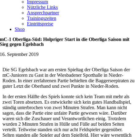
Impressum
Nützliche Links
Ansprechpartner
Trainingszeiten
Eintrittspreise
Shop
mC-1 Oberliga-Süd: Holpriger Start in die Oberliga Saison mit
Sieg gegen Egelsbach
16. September 2019
Die SG Egelsbach war am ersten Spieltag der Oberliga Saison der
mC-Junioren zu Gast in der Wiesbadener Sporthalle in Nieder-
Roden. In einer zerfahrenen Partie behielten die Baggerseepiraten zu
guter Letzt die Oberhand und zwei Punkte in Nieder-Roden.
In der ersten Hälfte des Spiels konnte sich kein Team mit mehr als
zwei Toren absetzen. Es entwickelte sich kein gutes Handballspiel,
ständig unterbrochen von zwei Minuten Strafen. Man kann nicht
sagen, dass die Partie eine unfaire Partie gewesen wäre. Darüber
waren sich die Zuschauer und Verantwortlichen einig. Trotzdem
wurden 2 Minuten Strafen in Hülle und Fülle auf beiden Seiten
verteilt. Teilweise standen sich nur acht Feldspieler gegenüber.
Selten standen alle Spieler auf dem Spielfeld. Hier wäre wesentlich