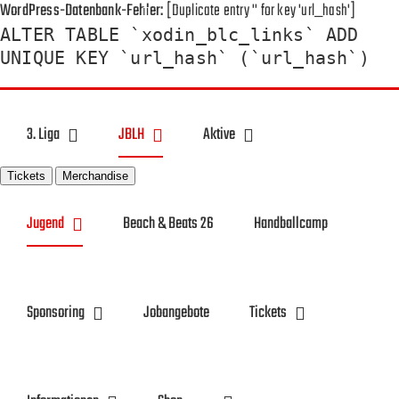
WordPress-Datenbank-Fehler:
[Duplicate entry '' for key 'url_hash']
ALTER TABLE `xodin_blc_links` ADD
Toggle
UNIQUE KEY `url_hash` (`url_hash`)
Sliding
Bar
Zum
Area
Inhalt
3. Liga
JBLH
Aktive
springen
Tickets
Merchandise
Jugend
Beach & Beats 26
Handballcamp
Sponsoring
Jobangebote
Tickets