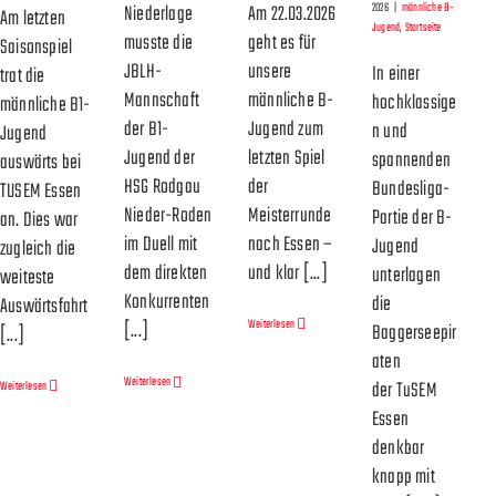
Am 22.03.2026
2026
|
männliche B-
Niederlage
Am letzten
Jugend
,
Startseite
geht es für
musste die
Saisonspiel
unsere
JBLH-
In einer
trat die
männliche B-
Mannschaft
hochklassige
männliche B1-
Jugend zum
der B1-
n und
Jugend
letzten Spiel
Jugend der
spannenden
auswärts bei
der
HSG Rodgau
Bundesliga-
TUSEM Essen
Meisterrunde
Nieder-Roden
Partie der B-
an. Dies war
nach Essen –
im Duell mit
Jugend
zugleich die
und klar [...]
dem direkten
unterlagen
weiteste
Konkurrenten
die
Auswärtsfahrt
Weiterlesen
[...]
Baggerseepir
[...]
aten
Weiterlesen
der TuSEM
Weiterlesen
Essen
denkbar
knapp mit