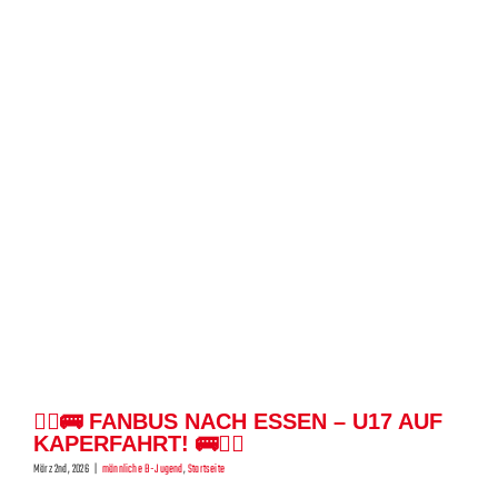
🏴‍☠️🚌 FANBUS NACH ESSEN – U17 AUF
KAPERFAHRT! 🚌🏴‍☠️
März 2nd, 2026
|
männliche B-Jugend
,
Startseite