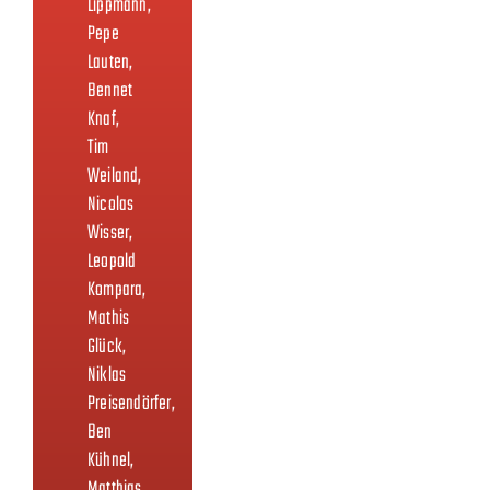
Lippmann,
Pepe
Lauten,
Bennet
Knaf,
Tim
Weiland,
Nicolas
Wisser,
Leopold
Kompara,
Mathis
Glück,
Niklas
Preisendörfer,
Ben
Kühnel,
Matthias