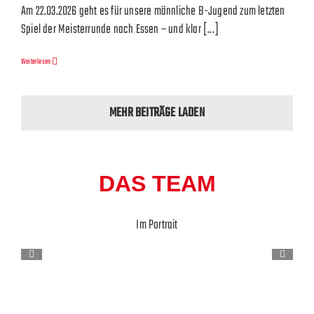
Am 22.03.2026 geht es für unsere männliche B-Jugend zum letzten
Spiel der Meisterrunde nach Essen – und klar [...]
Weiterlesen
MEHR BEITRÄGE LADEN
DAS TEAM
Im Portrait
mB1 –
Dramatisches
Ende –
JBLH
HSG
mB:
g
Rodgau