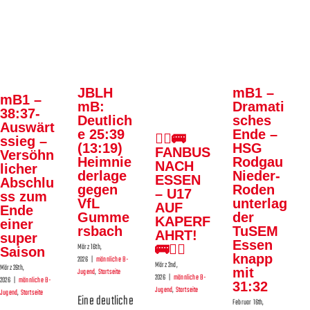
Deutliche
🏴‍☠️🚌
Nieder-
25:39
FANBUS
r
Roden
(13:19)
NACH
unterlag
Heimniederlage
ESSEN –
der
mB1 –
JBLH
gegen
U17 AUF
mB1 –
TuSEM
Dramati
mB:
38:37-
VfL
KAPERFAHRT!
sches
Deutlich
Essen
Auswärt
Ende –
e 25:39
Gummersbach
🚌🏴‍☠️
🏴‍☠️🚌
ssieg –
knapp
HSG
(13:19)
FANBUS
männliche B-Jugend
Versöhn
männliche B-Jugend
Rodgau
Heimnie
mit
NACH
Startseite
licher
Startseite
Nieder-
derlage
ESSEN
Abschlu
31:32
Roden
gegen
– U17
ss zum
unterlag
VfL
männliche B-Jugend
AUF
Ende
der
Gumme
Startseite
KAPERF
einer
TuSEM
rsbach
AHRT!
super
Essen
🚌🏴‍☠️
März 16th,
Saison
knapp
2026
|
männliche B-
März 2nd,
März 26th,
mit
Jugend
,
Startseite
2026
|
männliche B-
2026
|
männliche B-
31:32
Jugend
,
Startseite
Jugend
,
Startseite
Eine deutliche
Februar 16th,