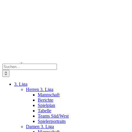
Zum
Inhalt
springen
Suche
nach:
3. Liga
Herren 3. Liga
Mannschaft
Berichte
Spielplan
Tabelle
Teams Süd/West
Spielerportraits
Damen 3. Liga
Mannschaft