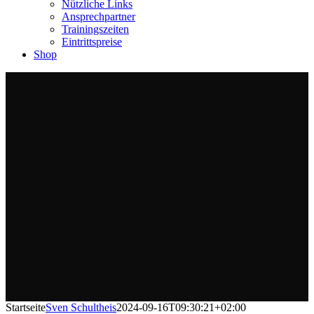
Nützliche Links
Ansprechpartner
Trainingszeiten
Eintrittspreise
Shop
Startseite
Sven Schultheis
2024-09-16T09:30:21+02:00