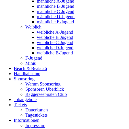
männliche A-Jugend
männliche B-Jugend
männliche C-Jugend
männliche D-Jugend
männliche E-Jugend
Weiblich
weibliche A-Jugend
weibliche B-Jugend
weibliche C-Jugend
weibliche D-Jugend
weibliche E-Jugend
F-Jugend
Minis
Beach & Beats 26
Handballcamp
Sponsoring
Warum Sponsoring
Sponsoren Überblick
Baggerseepiraten Club
Jobangebote
Tickets
Dauerkarten
Tagestickets
Informationen
Impressum