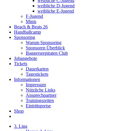
weibliche C-Jugend
weibliche D-Jugend
weibliche E-Jugend
F-Jugend
Minis
Beach & Beats 26
Handballcamp
Sponsoring
Warum Sponsoring
Sponsoren Überblick
Baggerseepiraten Club
Jobangebote
Tickets
Dauerkarten
Tagestickets
Informationen
Impressum
Nützliche Links
Ansprechpartner
Trainingszeiten
Eintrittspreise
Shop
3. Liga