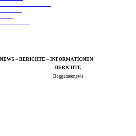
ANSPRECHPARTNER
TICKETS
SHOP
SPONSOREN
NEWS – BERICHTE – INFORMATIONEN
BERICHTE
Baggerseenews