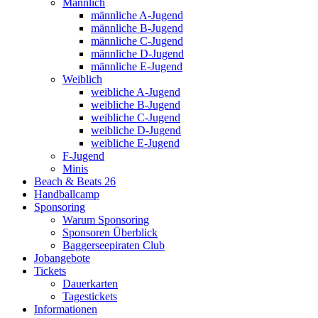
Männlich
männliche A-Jugend
männliche B-Jugend
männliche C-Jugend
männliche D-Jugend
männliche E-Jugend
Weiblich
weibliche A-Jugend
weibliche B-Jugend
weibliche C-Jugend
weibliche D-Jugend
weibliche E-Jugend
F-Jugend
Minis
Beach & Beats 26
Handballcamp
Sponsoring
Warum Sponsoring
Sponsoren Überblick
Baggerseepiraten Club
Jobangebote
Tickets
Dauerkarten
Tagestickets
Informationen