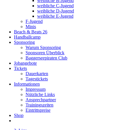
weibliche B-Jugend
weibliche C-Jugend
weibliche D-Jugend
weibliche E-Jugend
F-Jugend
Minis
Beach & Beats 26
Handballcamp
Sponsoring
Warum Sponsoring
Sponsoren Überblick
Baggerseepiraten Club
Jobangebote
Tickets
Dauerkarten
Tagestickets
Informationen
Impressum
Nützliche Links
Ansprechpartner
Trainingszeiten
Eintrittspreise
Shop