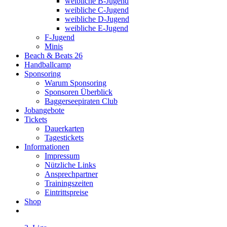
weibliche B-Jugend
weibliche C-Jugend
weibliche D-Jugend
weibliche E-Jugend
F-Jugend
Minis
Beach & Beats 26
Handballcamp
Sponsoring
Warum Sponsoring
Sponsoren Überblick
Baggerseepiraten Club
Jobangebote
Tickets
Dauerkarten
Tagestickets
Informationen
Impressum
Nützliche Links
Ansprechpartner
Trainingszeiten
Eintrittspreise
Shop