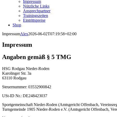
Impressum
Nützliche Links
Ansprechpartner
Trainingszeiten
Eintrittspreise
Shop
Impressum
Alex
2026-06-02T07:19:58+02:00
Impressum
Angaben gemäß § 5 TMG
HSG Rodgau Nieder-Roden
Karolinger Str. 3a
63110 Rodgau
Steuernummer: 03532900842
USt-ID Nr.: DE248423037
Sportgemeinschaft Nieder-Roden (Amtsgericht Offenbach, Vereinsreg
Turngemeinde 1905 Nieder-Roden e.V. (Amtsgericht Offenbach, Verei