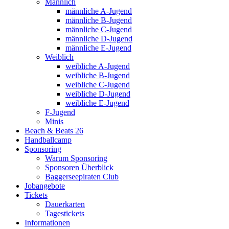
Männlich
männliche A-Jugend
männliche B-Jugend
männliche C-Jugend
männliche D-Jugend
männliche E-Jugend
Weiblich
weibliche A-Jugend
weibliche B-Jugend
weibliche C-Jugend
weibliche D-Jugend
weibliche E-Jugend
F-Jugend
Minis
Beach & Beats 26
Handballcamp
Sponsoring
Warum Sponsoring
Sponsoren Überblick
Baggerseepiraten Club
Jobangebote
Tickets
Dauerkarten
Tagestickets
Informationen