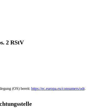
bs. 2 RStV
ilegung (OS) bereit:
https://ec.europa.eu/consumers/odr
.
chtungs­stelle