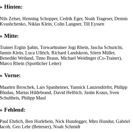
» Hinten:
Nils Zelser, Henning Schopper, Cedrik Eger, Noah Trageser, Dennis
Kvashchenko, Niklas Klein, Colin Langner, Till Eyssen
» Mitte:
Trainer Ergün Şahin, Torwarttrainer Jogi Rhein, Jascha Schuricht,
Jannis Klein, Luca Ullrich, Richard Landskron, Sören Müller,
Benedikt Weiland, Timo Braun, Michael Weidinger (Co-Trainer),
Marco Rhein (Sportlicher Leiter)
» Vorne:
Maarten Broschek, Lars Spanheimer, Yannick Lanzendörfer, Philipp
Bludau, Marius Hildebrand, David Helfrich, Justin Kraus, Sven
Schultheis, Philipp Maul
» Fehlend:
Paul Ehrlich, Ben Horlebein, Nick Hundegger, Miro Hundur, Gabriel
Iacob, Geo Lehr (Betreuer), Noah Schmidt