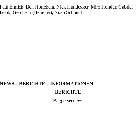
Paul Ehrlich, Ben Horlebein, Nick Hundegger, Miro Hundur, Gabriel
Iacob, Geo Lehr (Betreuer), Noah Schmidt
LIVETICKER
TABELLE
SPIELPLAN
SHOP
SPONSOREN
NEWS – BERICHTE – INFORMATIONEN
BERICHTE
Baggerseenews