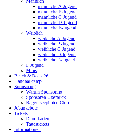
Männlich
männliche A-Jugend
männliche B-Jugend
männliche C-Jugend
männliche D-Jugend
männliche E-Jugend
Weiblich
weibliche A-Jugend
weibliche B-Jugend
weibliche C-Jugend
weibliche D-Jugend
weibliche E-Jugend
F-Jugend
Minis
Beach & Beats 26
Handballcamp
Sponsoring
Warum Sponsoring
Sponsoren Überblick
Baggerseepiraten Club
Jobangebote
Tickets
Dauerkarten
Tagestickets
Informationen