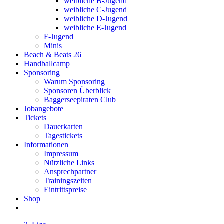
weibliche B-Jugend
weibliche C-Jugend
weibliche D-Jugend
weibliche E-Jugend
F-Jugend
Minis
Beach & Beats 26
Handballcamp
Sponsoring
Warum Sponsoring
Sponsoren Überblick
Baggerseepiraten Club
Jobangebote
Tickets
Dauerkarten
Tagestickets
Informationen
Impressum
Nützliche Links
Ansprechpartner
Trainingszeiten
Eintrittspreise
Shop