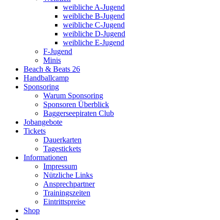
weibliche A-Jugend
weibliche B-Jugend
weibliche C-Jugend
weibliche D-Jugend
weibliche E-Jugend
F-Jugend
Minis
Beach & Beats 26
Handballcamp
Sponsoring
Warum Sponsoring
Sponsoren Überblick
Baggerseepiraten Club
Jobangebote
Tickets
Dauerkarten
Tagestickets
Informationen
Impressum
Nützliche Links
Ansprechpartner
Trainingszeiten
Eintrittspreise
Shop