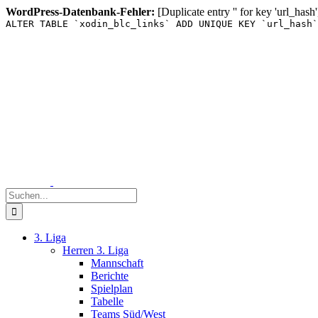
WordPress-Datenbank-Fehler:
[Duplicate entry '' for key 'url_hash'
ALTER TABLE `xodin_blc_links` ADD UNIQUE KEY `url_hash`
Zum
Inhalt
springen
Suche
nach:
3. Liga
Herren 3. Liga
Mannschaft
Berichte
Spielplan
Tabelle
Teams Süd/West