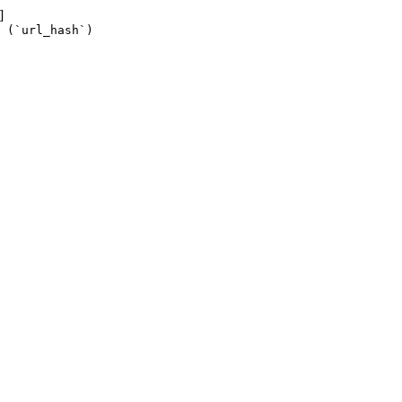
]
 (`url_hash`)