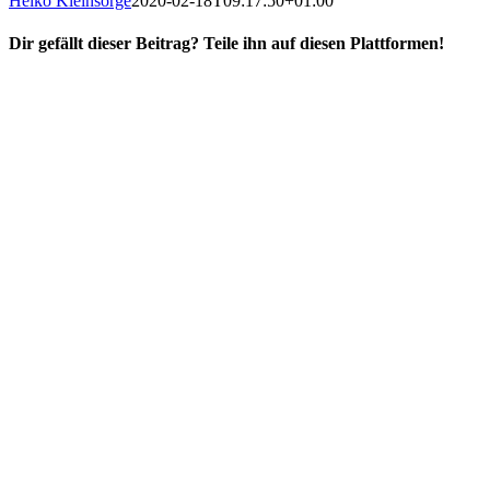
Heiko Kleinsorge
2020-02-18T09:17:50+01:00
Dir gefällt dieser Beitrag? Teile ihn auf diesen Plattformen!
Facebook
X
Reddit
WhatsApp
E-
Mail