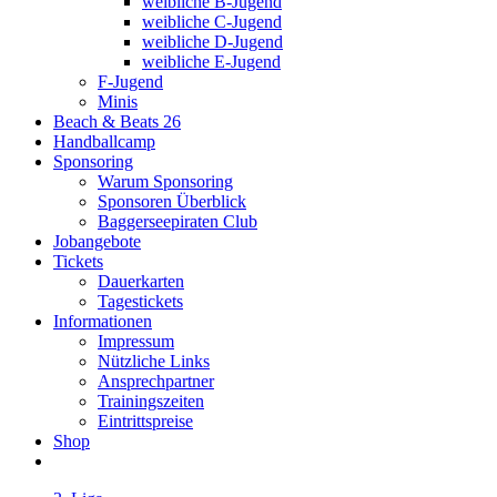
weibliche B-Jugend
weibliche C-Jugend
weibliche D-Jugend
weibliche E-Jugend
F-Jugend
Minis
Beach & Beats 26
Handballcamp
Sponsoring
Warum Sponsoring
Sponsoren Überblick
Baggerseepiraten Club
Jobangebote
Tickets
Dauerkarten
Tagestickets
Informationen
Impressum
Nützliche Links
Ansprechpartner
Trainingszeiten
Eintrittspreise
Shop