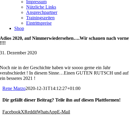
Impressum
Nützliche Links
Ansprechpartner
Trainingszeiten
Eintrittspreise
Shop
Adios 2020, auf Nimmerwiedersehen….Wir schauen nach vorne
!!!!
31. Dezember 2020
Noch nie in der Geschichte haben wir soooo gerne ein Jahr
verabschiedet ! In diesem Sinne…Einen GUTEN RUTSCH und auf
ein besseres 2021 !
Rene Marzo
2020-12-31T14:12:27+01:00
Dir gefällt dieser Beitrag? Teile ihn auf diesen Plattformen!
Facebook
X
Reddit
WhatsApp
E-Mail