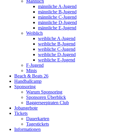
Männlich
männliche A-Jugend
männliche B-Jugend
männliche C-Jugend
männliche D-Jugend
männliche E-Jugend
Weiblich
weibliche A-Jugend
weibliche B-Jugend
weibliche C-Jugend
weibliche D-Jugend
weibliche E-Jugend
F-Jugend
Minis
Beach & Beats 26
Handballcamp
Sponsoring
Warum Sponsoring
Sponsoren Überblick
Baggerseepiraten Club
Jobangebote
Tickets
Dauerkarten
Tagestickets
Informationen