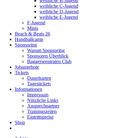
weibliche B-Jugend
weibliche C-Jugend
weibliche D-Jugend
weibliche E-Jugend
F-Jugend
Minis
Beach & Beats 26
Handballcamp
Sponsoring
Warum Sponsoring
Sponsoren Überblick
Baggerseepiraten Club
Jobangebote
Tickets
Dauerkarten
Tagestickets
Informationen
Impressum
Nützliche Links
Ansprechpartner
Trainingszeiten
Eintrittspreise
Shop