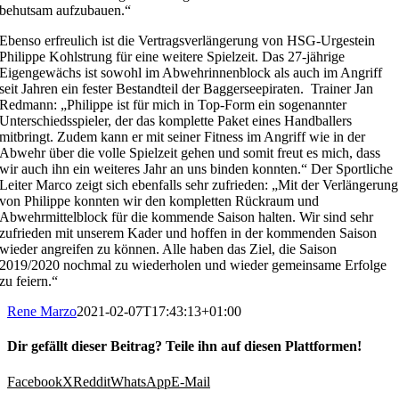
behutsam aufzubauen.“
Ebenso erfreulich ist die Vertragsverlängerung von HSG-Urgestein
Philippe Kohlstrung für eine weitere Spielzeit. Das 27-jährige
Eigengewächs ist sowohl im Abwehrinnenblock als auch im Angriff
seit Jahren ein fester Bestandteil der Baggerseepiraten. Trainer Jan
Redmann: „Philippe ist für mich in Top-Form ein sogenannter
Unterschiedsspieler, der das komplette Paket eines Handballers
mitbringt. Zudem kann er mit seiner Fitness im Angriff wie in der
Abwehr über die volle Spielzeit gehen und somit freut es mich, dass
wir auch ihn ein weiteres Jahr an uns binden konnten.“ Der Sportliche
Leiter Marco zeigt sich ebenfalls sehr zufrieden: „Mit der Verlängerung
von Philippe konnten wir den kompletten Rückraum und
Abwehrmittelblock für die kommende Saison halten. Wir sind sehr
zufrieden mit unserem Kader und hoffen in der kommenden Saison
wieder angreifen zu können. Alle haben das Ziel, die Saison
2019/2020 nochmal zu wiederholen und wieder gemeinsame Erfolge
zu feiern.“
Rene Marzo
2021-02-07T17:43:13+01:00
Dir gefällt dieser Beitrag? Teile ihn auf diesen Plattformen!
Facebook
X
Reddit
WhatsApp
E-Mail