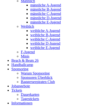
Männlich
männliche A-Jugend
männliche B-Jugend
männliche C-Jugend
männliche D-Jugend
männliche E-Jugend
Weiblich
weibliche A-Jugend
weibliche B-Jugend
weibliche C-Jugend
weibliche D-Jugend
weibliche E-Jugend
F-Jugend
Minis
Beach & Beats 26
Handballcamp
Sponsoring
Warum Sponsoring
Sponsoren Überblick
Baggerseepiraten Club
Jobangebote
Tickets
Dauerkarten
Tagestickets
Informationen