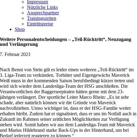
Impressum
Nützliche Links
Ansprechpartner
Trainingszeiten
Eintrittspreise
Shop
Weitere Personalentscheidungen – „Teil-Rücktritt“, Neuzugang
und Verlängerung
7. Februar 2021
Nach Benni von Stein gilt es leider einen weiteren „Teil-Rücktritt“ im
3. Liga-Team zu verkünden. Torhüter und Eigengewächs Maverick
Weiß muss in der kommenden Saison berufsbedingt kürzer treten und
wird sich wieder dem Landesliga-Team der HSG anschließen. Die
Verantwortlichen der Baggerseepiraten hätten gerne mit dem 23-
jährigen verlängert. Der sportliche Leiter Marco Rhein: „Es ist sehr
schade, aber natürlich können wir die Gründe von Maverick
nachvollziehen. Umso wichtiger ist, dass er der HSG-Familie weiter
erhalten bleibt. Zudem hat er signalisiert, dass er uns im Notfall auch in
Zukunft im Rahmen seiner zeitlichen Möglichkeiten zur Verfügung
stehen wird. Somit haben wir aus dem Landesliga-Team mit Maverick
und Marius Hildebrand starke Back-Ups in der Hinterhand, um bei
Bedarf jederzeit reagieren zu können.“