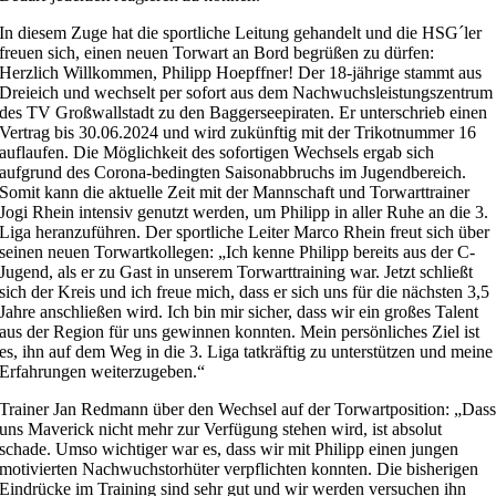
In diesem Zuge hat die sportliche Leitung gehandelt und die HSG´ler
freuen sich, einen neuen Torwart an Bord begrüßen zu dürfen:
Herzlich Willkommen, Philipp Hoepffner! Der 18-jährige stammt aus
Dreieich und wechselt per sofort aus dem Nachwuchsleistungszentrum
des TV Großwallstadt zu den Baggerseepiraten. Er unterschrieb einen
Vertrag bis 30.06.2024 und wird zukünftig mit der Trikotnummer 16
auflaufen. Die Möglichkeit des sofortigen Wechsels ergab sich
aufgrund des Corona-bedingten Saisonabbruchs im Jugendbereich.
Somit kann die aktuelle Zeit mit der Mannschaft und Torwarttrainer
Jogi Rhein intensiv genutzt werden, um Philipp in aller Ruhe an die 3.
Liga heranzuführen. Der sportliche Leiter Marco Rhein freut sich über
seinen neuen Torwartkollegen: „Ich kenne Philipp bereits aus der C-
Jugend, als er zu Gast in unserem Torwarttraining war. Jetzt schließt
sich der Kreis und ich freue mich, dass er sich uns für die nächsten 3,5
Jahre anschließen wird. Ich bin mir sicher, dass wir ein großes Talent
aus der Region für uns gewinnen konnten. Mein persönliches Ziel ist
es, ihn auf dem Weg in die 3. Liga tatkräftig zu unterstützen und meine
Erfahrungen weiterzugeben.“
Trainer Jan Redmann über den Wechsel auf der Torwartposition: „Das
uns Maverick nicht mehr zur Verfügung stehen wird, ist absolut
schade. Umso wichtiger war es, dass wir mit Philipp einen jungen
motivierten Nachwuchstorhüter verpflichten konnten. Die bisherigen
Eindrücke im Training sind sehr gut und wir werden versuchen ihn