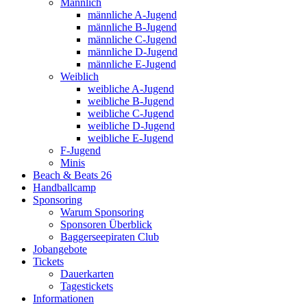
Männlich
männliche A-Jugend
männliche B-Jugend
männliche C-Jugend
männliche D-Jugend
männliche E-Jugend
Weiblich
weibliche A-Jugend
weibliche B-Jugend
weibliche C-Jugend
weibliche D-Jugend
weibliche E-Jugend
F-Jugend
Minis
Beach & Beats 26
Handballcamp
Sponsoring
Warum Sponsoring
Sponsoren Überblick
Baggerseepiraten Club
Jobangebote
Tickets
Dauerkarten
Tagestickets
Informationen