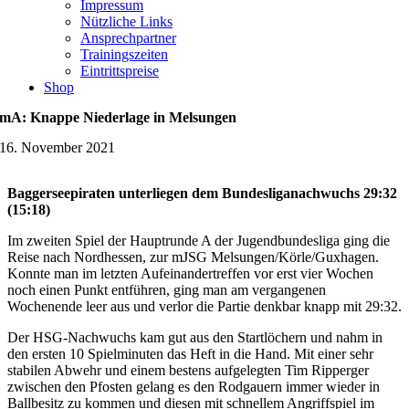
Impressum
Nützliche Links
Ansprechpartner
Trainingszeiten
Eintrittspreise
Shop
mA: Knappe Niederlage in Melsungen
16. November 2021
Baggerseepiraten unterliegen dem Bundesliganachwuchs 29:32
(15:18)
Im zweiten Spiel der Hauptrunde A der Jugendbundesliga ging die
Reise nach Nordhessen, zur mJSG Melsungen/Körle/Guxhagen.
Konnte man im letzten Aufeinandertreffen vor erst vier Wochen
noch einen Punkt entführen, ging man am vergangenen
Wochenende leer aus und verlor die Partie denkbar knapp mit 29:32.
Der HSG-Nachwuchs kam gut aus den Startlöchern und nahm in
den ersten 10 Spielminuten das Heft in die Hand. Mit einer sehr
stabilen Abwehr und einem bestens aufgelegten Tim Ripperger
zwischen den Pfosten gelang es den Rodgauern immer wieder in
Ballbesitz zu kommen und diesen mit schnellem Angriffspiel im