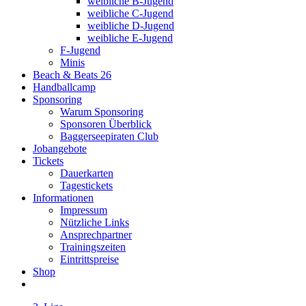
weibliche B-Jugend
weibliche C-Jugend
weibliche D-Jugend
weibliche E-Jugend
F-Jugend
Minis
Beach & Beats 26
Handballcamp
Sponsoring
Warum Sponsoring
Sponsoren Überblick
Baggerseepiraten Club
Jobangebote
Tickets
Dauerkarten
Tagestickets
Informationen
Impressum
Nützliche Links
Ansprechpartner
Trainingszeiten
Eintrittspreise
Shop