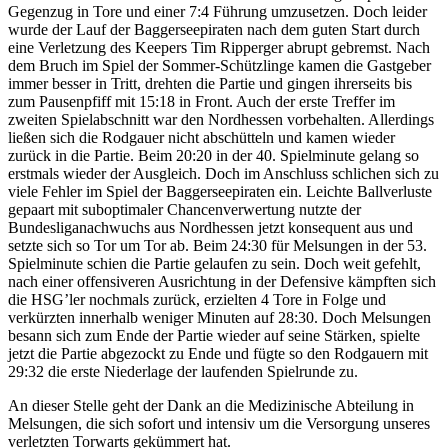
Gegenzug in Tore und einer 7:4 Führung umzusetzen. Doch leider
wurde der Lauf der Baggerseepiraten nach dem guten Start durch
eine Verletzung des Keepers Tim Ripperger abrupt gebremst. Nach
dem Bruch im Spiel der Sommer-Schützlinge kamen die Gastgeber
immer besser in Tritt, drehten die Partie und gingen ihrerseits bis
zum Pausenpfiff mit 15:18 in Front. Auch der erste Treffer im
zweiten Spielabschnitt war den Nordhessen vorbehalten. Allerdings
ließen sich die Rodgauer nicht abschütteln und kamen wieder
zurück in die Partie. Beim 20:20 in der 40. Spielminute gelang so
erstmals wieder der Ausgleich. Doch im Anschluss schlichen sich zu
viele Fehler im Spiel der Baggerseepiraten ein. Leichte Ballverluste
gepaart mit suboptimaler Chancenverwertung nutzte der
Bundesliganachwuchs aus Nordhessen jetzt konsequent aus und
setzte sich so Tor um Tor ab. Beim 24:30 für Melsungen in der 53.
Spielminute schien die Partie gelaufen zu sein. Doch weit gefehlt,
nach einer offensiveren Ausrichtung in der Defensive kämpften sich
die HSG’ler nochmals zurück, erzielten 4 Tore in Folge und
verkürzten innerhalb weniger Minuten auf 28:30. Doch Melsungen
besann sich zum Ende der Partie wieder auf seine Stärken, spielte
jetzt die Partie abgezockt zu Ende und fügte so den Rodgauern mit
29:32 die erste Niederlage der laufenden Spielrunde zu.
An dieser Stelle geht der Dank an die Medizinische Abteilung in
Melsungen, die sich sofort und intensiv um die Versorgung unseres
verletzten Torwarts gekümmert hat.