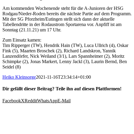
Am kommenden Wochenende steht für die A-Junioren der HSG
Rodgau/Nieder-Roden bereits die nächste Partie auf dem Programm.
Mit der SG Pforzheim/Eutingen stellt sich dann der aktuelle
Tabellendritte in der Rodaustrom Sportarena vor. Anpfiff ist am
Sonntag (21.11.21) um 17 Uhr.
Zum Einsatz kamen:
Tim Ripperger (TW), Hendrik Hain (TW), Luca Ullrich (4), Oskar
Fink (5), Maarten Broschek (2), Richard Landskron, Yannik
Lanzendörfer, Nick Weiland (3/1), Lars Spannheimer (2), Moritz
Schimpke (2), Jonas Markert, Lenny Jackl (3), Laurin Bernd, Ben
Seidel (8)
Heiko Kleinsorge
2021-11-16T23:34:14+01:00
Dir gefällt dieser Beitrag? Teile ihn auf diesen Plattformen!
Facebook
X
Reddit
WhatsApp
E-Mail