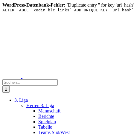
WordPress-Datenbank-Fehler:
[Duplicate entry '' for key 'url_hash'
ALTER TABLE `xodin_blc_links` ADD UNIQUE KEY `url_hash`
Zum
Inhalt
springen
Suche
nach:
3. Liga
Herren 3. Liga
Mannschaft
Berichte
Spielplan
Tabelle
Teams Süd/West