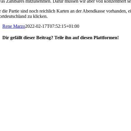
was Zählbares mitzunehmen. Dafür müssen wir aber voll konzentriert se
r die Partie sind noch reichlich Karten an der Abendkasse vorhanden, ei
ortdeutschland zu klicken.
Rene Marzo
2022-02-17T07:52:15+01:00
Dir gefällt dieser Beitrag? Teile ihn auf diesen Plattformen!
Facebook
X
Reddit
WhatsApp
E-
Mail