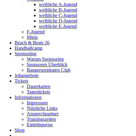
weibliche A-Jugend
weibliche B-Jugend
weibliche C-Jugend
weibliche D-Jugend
weibliche E-Jugend
F-Jugend
Minis
Beach & Beats 26
Handballcamp
Sponsoring
Warum Sponsoring
Sponsoren Überblick
Baggerseepiraten Club
Jobangebote
Tickets
Dauerkarten
Tagestickets
Informationen
Impressum
Nützliche Links
Ansprechpartner
Trainingszeiten
Eintrittspreise
Shop