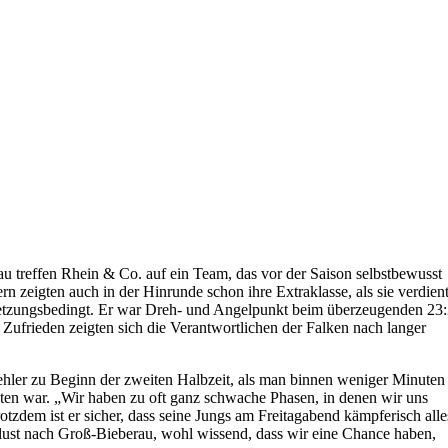
u treffen Rhein & Co. auf ein Team, das vor der Saison selbstbewusst
rn zeigten auch in der Hinrunde schon ihre Extraklasse, als sie verdien
letzungsbedingt. Er war Dreh- und Angelpunkt beim überzeugenden 23
ufrieden zeigten sich die Verantwortlichen der Falken nach langer
ehler zu Beginn der zweiten Halbzeit, als man binnen weniger Minuten
chten war. „Wir haben zu oft ganz schwache Phasen, in denen wir uns
otzdem ist er sicher, dass seine Jungs am Freitagabend kämpferisch alle
lust nach Groß-Bieberau, wohl wissend, dass wir eine Chance haben,