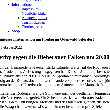
Tagestickets
Informationen
Impressum
Nützliche Links
Ansprechpartner
Trainingszeiten
Eintrittspreise
Shop
ggerseepiraten schon am Freitag im Odenwald gefordert
. Februar 2022
erby gegen die Bieberauer Falken um 20.00
ch der Heimniederlage gegen starke Erlanger wartet auf die Rodgauer 
atz 1 oder 2 als Zielsetzung ausgegeben hat. Die seit Jahren top besetzt
ei Punkte aus der RODAUSTROM Sportarena mitnahmen. Allerdings fehlt
folg an der Rodau, doch nun werfen andere Spieler die Tore, so wie j
rona bedingter Unterbrechung mit dem Auftreten ihrer Mannschaft.
 Lager der Rodgauer war die Stimmung nach der deutlichen Heimniederl
f die Verliererstraße geriet. Ein Schema, das sich wie ein roter Faden
lbst aus dem Tritt bringen. Meistens sind das nur Kleinigkeiten, die si
 die Waagschale werfen: „Es waren immer heiß umkämpfte Spiele in der