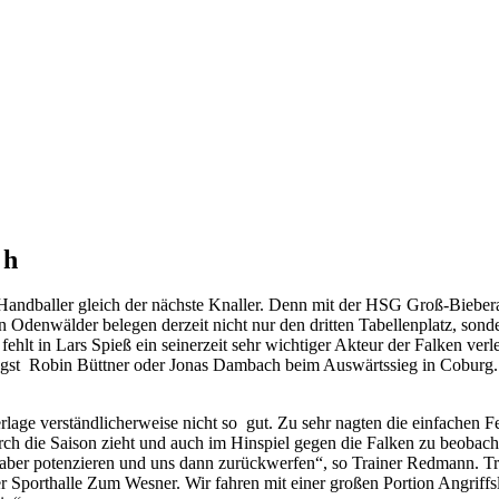
 h
Handballer gleich der nächste Knaller. Denn mit der HSG Groß-Biebera
en Odenwälder belegen derzeit nicht nur den dritten Tabellenplatz, sonde
 in Lars Spieß ein seinerzeit sehr wichtiger Akteur der Falken ver
üngst Robin Büttner oder Jonas Dambach beim Auswärtssieg in Coburg. Z
age verständlicherweise nicht so gut. Zu sehr nagten die einfachen F
 durch die Saison zieht und auch im Hinspiel gegen die Falken zu beoba
ch aber potenzieren und uns dann zurückwerfen“, so Trainer Redmann. Tr
 Sporthalle Zum Wesner. Wir fahren mit einer großen Portion Angriffs