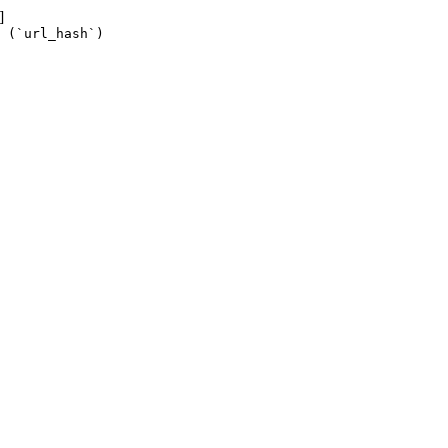
]
 (`url_hash`)