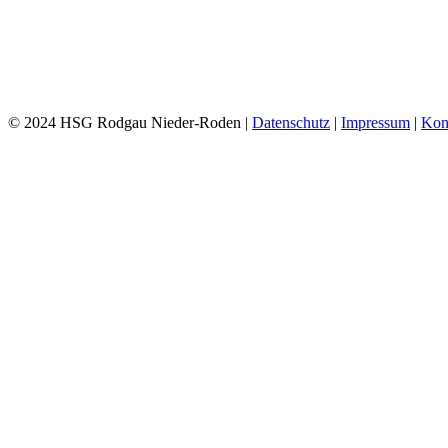
© 2024 HSG Rodgau Nieder-Roden |
Datenschutz
|
Impressum
|
Kon
Toggle
Sliding
Bar
Area