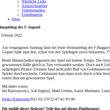
Nützliche Links
Ansprechpartner
Trainingszeiten
Eintrittspreise
Shop
imspieltag der F-Jugend
. Februar 2022
Am vergangenen Samstag fand der letzte Heimspieltag der F-Baggerseep
Gegner hatte man den, schon von den Spieltagen zuvor bekannten, 
Beide Mannschaften begannen das Spiel mit hohem Tempo. Die Abwehr d
gewonnenen Bälle gleich in Tore verwandelt werden. Doch auch Gel
aufgelegten Piraten-Tormann fand nicht jeder Ball von Gelnhausen ins
Spieler durchwechseln. Gelnhausen kam dann noch durch schön heraus
erneut über ein gewonnenes Spiel.
Mit dabei waren:
Ida Bartoszewicz, Asli Isigüzel, Matti Grimm, Aaron Murmann, Liam 
Heiko Kleinsorge
2022-02-23T22:47:42+01:00
Dir gefällt dieser Beitrag? Teile ihn auf diesen Plattformen!