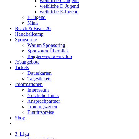
weibliche C-Jugend
weibliche D-Jugend
weibliche E-Jugend
F-Jugend
Minis
Beach & Beats 26
Handballcamp
Sponsoring
Warum Sponsoring
Sponsoren Überblick
Baggerseepiraten Club
Jobangebote
Tickets
Dauerkarten
Tagestickets
Informationen
Impressum
Nützliche Links
Ansprechpartner
Trainingszeiten
Eintrittspreise
Shop
3. Liga