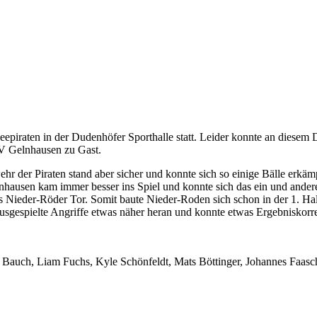
iraten in der Dudenhöfer Sporthalle statt. Leider konnte an diesem Do
TV Gelnhausen zu Gast.
er Piraten stand aber sicher und konnte sich so einige Bälle erkämpf
nhausen kam immer besser ins Spiel und konnte sich das ein und and
 Nieder-Röder Tor. Somit baute Nieder-Roden sich schon in der 1. Halbz
gespielte Angriffe etwas näher heran und konnte etwas Ergebniskorrek
Bauch, Liam Fuchs, Kyle Schönfeldt, Mats Böttinger, Johannes Faasch