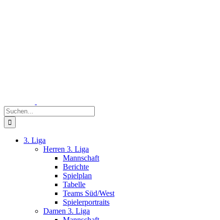
Zum
Inhalt
springen
Suche
nach:
3. Liga
Herren 3. Liga
Mannschaft
Berichte
Spielplan
Tabelle
Teams Süd/West
Spielerportraits
Damen 3. Liga
Mannschaft