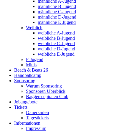
männliche A-Jugend
männliche B-Jugend
männliche C-Jugend
männliche D-Jugend
männliche E-Jugend
Weiblich
weibliche A-Jugend
weibliche B-Jugend
weibliche C-Jugend
weibliche D-Jugend
weibliche E-Jugend
F-Jugend
Minis
Beach & Beats 26
Handballcamp
Sponsoring
Warum Sponsoring
Sponsoren Überblick
Baggerseepiraten Club
Jobangebote
Tickets
Dauerkarten
Tagestickets
Informationen
Impressum