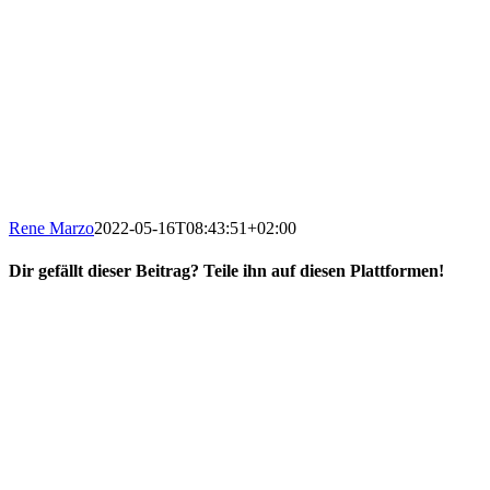
Rene Marzo
2022-05-16T08:43:51+02:00
Dir gefällt dieser Beitrag? Teile ihn auf diesen Plattformen!
Facebook
X
Reddit
WhatsApp
E-
Mail