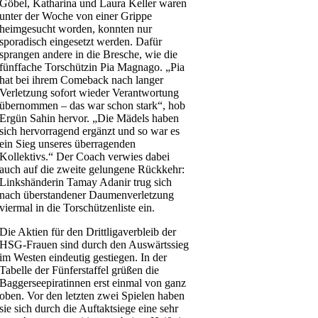
Göbel, Katharina und Laura Keller waren
unter der Woche von einer Grippe
heimgesucht worden, konnten nur
sporadisch eingesetzt werden. Dafür
sprangen andere in die Bresche, wie die
fünffache Torschützin Pia Magnago. „Pia
hat bei ihrem Comeback nach langer
Verletzung sofort wieder Verantwortung
übernommen – das war schon stark“, hob
Ergün Sahin hervor. „Die Mädels haben
sich hervorragend ergänzt und so war es
ein Sieg unseres überragenden
Kollektivs.“ Der Coach verwies dabei
auch auf die zweite gelungene Rückkehr:
Linkshänderin Tamay Adanir trug sich
nach überstandener Daumenverletzung
viermal in die Torschützenliste ein.
Die Aktien für den Drittligaverbleib der
HSG-Frauen sind durch den Auswärtssieg
im Westen eindeutig gestiegen. In der
Tabelle der Fünferstaffel grüßen die
Baggerseepiratinnen erst einmal von ganz
oben. Vor den letzten zwei Spielen haben
sie sich durch die Auftaktsiege eine sehr