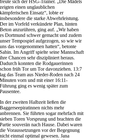
freute sich der HSG-Trainer. „Die Mädels
zeigten einen unglaublichen
kämpferischen Einsatz“, lobte er
insbesondere die starke Abwehrleistung.
Der im Vorfeld verkündete Plan, hinten
Beton anzurühren, ging auf. „Wir haben
es Dortmund schwer gemacht und zudem
unser Tempospiel aufgezogen, so wie wir
uns das vorgenommen hatten“, betonte
Sahin. Im Angriff spielte seine Mannschaft
ihre Chancen sehr diszipliniert heraus.
Dadurch konnten die Rodgauerinnen
schon früh Tor um Tor davonziehen. 13:7
lag das Team aus Nieder-Roden nach 24
Minuten vorn und mit einer 16:11-
Führung ging es wenig später zum
Pausentee.
In der zweiten Halbzeit ließen die
Baggerseepiratinnen nichts mehr
anbrennen. Sie führten sogar mehrfach mit
sieben Toren Vorsprung und brachten die
Partie souverän nach Hause. Dabei waren
die Voraussetzungen vor der Begegnung
nicht einmal optimal gewesen. Jana