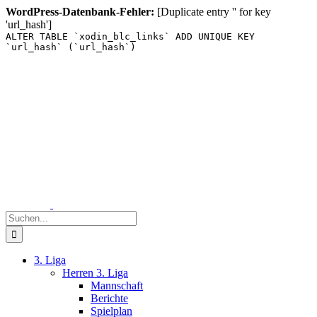
WordPress-Datenbank-Fehler:
[Duplicate entry '' for key
'url_hash']
ALTER TABLE `xodin_blc_links` ADD UNIQUE KEY
`url_hash` (`url_hash`)
Zum
Inhalt
springen
Suche
nach:
3. Liga
Herren 3. Liga
Mannschaft
Berichte
Spielplan