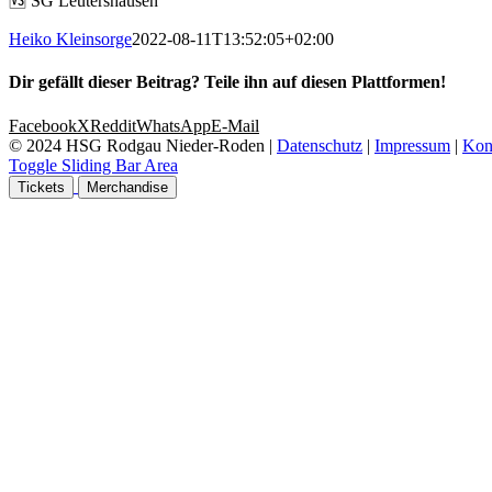
🆚 SG Leutershausen
Heiko Kleinsorge
2022-08-11T13:52:05+02:00
Dir gefällt dieser Beitrag? Teile ihn auf diesen Plattformen!
Facebook
X
Reddit
WhatsApp
E-Mail
© 2024 HSG Rodgau Nieder-Roden |
Datenschutz
|
Impressum
|
Kon
Toggle Sliding Bar Area
Tickets
Merchandise