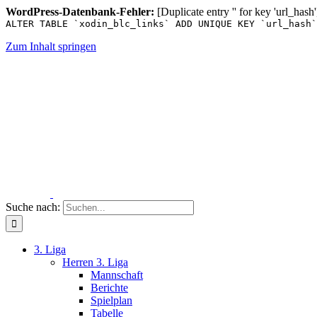
WordPress-Datenbank-Fehler:
[Duplicate entry '' for key 'url_hash'
ALTER TABLE `xodin_blc_links` ADD UNIQUE KEY `url_hash`
Zum Inhalt springen
Suche nach:
3. Liga
Herren 3. Liga
Mannschaft
Berichte
Spielplan
Tabelle