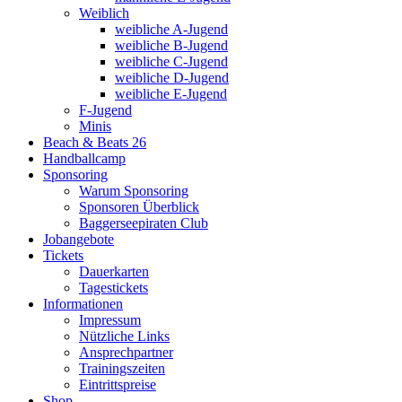
Weiblich
weibliche A-Jugend
weibliche B-Jugend
weibliche C-Jugend
weibliche D-Jugend
weibliche E-Jugend
F-Jugend
Minis
Beach & Beats 26
Handballcamp
Sponsoring
Warum Sponsoring
Sponsoren Überblick
Baggerseepiraten Club
Jobangebote
Tickets
Dauerkarten
Tagestickets
Informationen
Impressum
Nützliche Links
Ansprechpartner
Trainingszeiten
Eintrittspreise
Shop