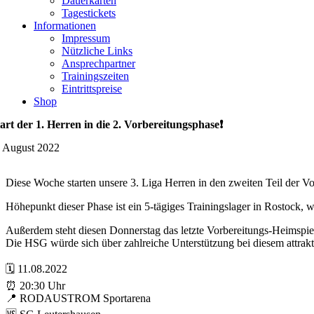
Dauerkarten
Tagestickets
Informationen
Impressum
Nützliche Links
Ansprechpartner
Trainingszeiten
Eintrittspreise
Shop
Start der 1. Herren in die 2. Vorbereitungsphase❗️
. August 2022
Diese Woche starten unsere 3. Liga Herren in den zweiten Teil der V
Höhepunkt dieser Phase ist ein 5-tägiges Trainingslager in Rostock
Außerdem steht diesen Donnerstag das letzte Vorbereitungs-Heimspiel
Die HSG würde sich über zahlreiche Unterstützung bei diesem attrakt
🗓 11.08.2022
⏰ 20:30 Uhr
📍 RODAUSTROM Sportarena