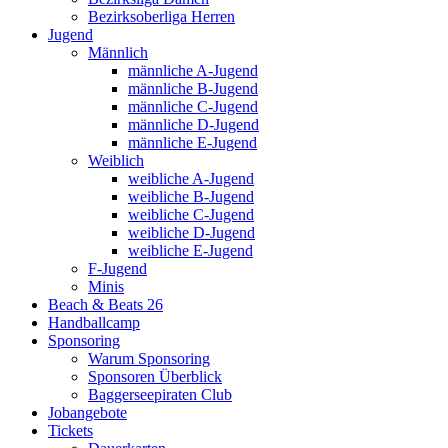
Bezirksoberliga Herren
Jugend
Männlich
männliche A-Jugend
männliche B-Jugend
männliche C-Jugend
männliche D-Jugend
männliche E-Jugend
Weiblich
weibliche A-Jugend
weibliche B-Jugend
weibliche C-Jugend
weibliche D-Jugend
weibliche E-Jugend
F-Jugend
Minis
Beach & Beats 26
Handballcamp
Sponsoring
Warum Sponsoring
Sponsoren Überblick
Baggerseepiraten Club
Jobangebote
Tickets