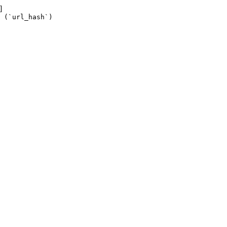
]
 (`url_hash`)