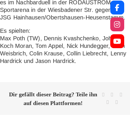
es im Nachbarduell in der RODAUSTROM
Sportarena in der Wiesbadener Str. gegen die
JSG Hainhausen/Obertshausen-Heusenstamm.
Es spielten:
Max Poth (TW), Dennis Kvashchenko, John
Koch Moran, Tom Appel, Nick Hundegger, Yven
Weisbrich, Colin Krause, Collin Liebrecht, Lenny
Hardrick und Jason Hardrick.
Dir gefällt dieser Beitrag? Teile ihn
Facebook
X
Red
WhatsApp
E-
auf diesen Plattformen!
Mail