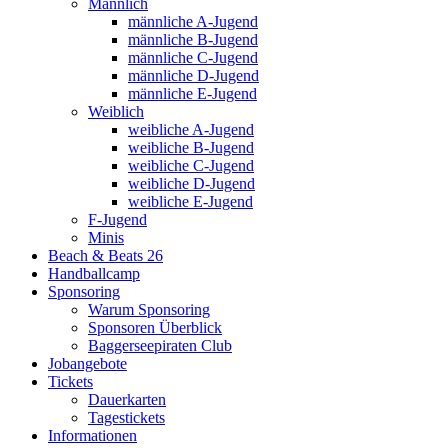
Männlich
männliche A-Jugend
männliche B-Jugend
männliche C-Jugend
männliche D-Jugend
männliche E-Jugend
Weiblich
weibliche A-Jugend
weibliche B-Jugend
weibliche C-Jugend
weibliche D-Jugend
weibliche E-Jugend
F-Jugend
Minis
Beach & Beats 26
Handballcamp
Sponsoring
Warum Sponsoring
Sponsoren Überblick
Baggerseepiraten Club
Jobangebote
Tickets
Dauerkarten
Tagestickets
Informationen