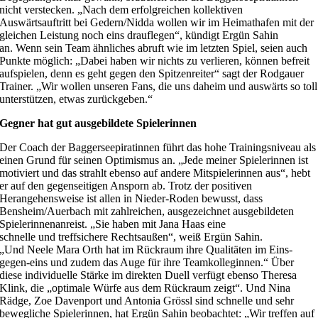
nicht verstecken. „Nach dem erfolgreichen kollektiven
Auswärtsauftritt bei Gedern/Nidda wollen wir im Heimathafen mit der
gleichen Leistung noch eins drauflegen“, kündigt Ergün Sahin
an. Wenn sein Team ähnliches abruft wie im letzten Spiel, seien auch
Punkte möglich: „Dabei haben wir nichts zu verlieren, können befreit
aufspielen, denn es geht gegen den Spitzenreiter“ sagt der Rodgauer
Trainer. „Wir wollen unseren Fans, die uns daheim und auswärts so toll
unterstützen, etwas zurückgeben.“
Gegner hat gut ausgebildete Spielerinnen
Der Coach der Baggerseepiratinnen führt das hohe Trainingsniveau als
einen Grund für seinen Optimismus an. „Jede meiner Spielerinnen ist
motiviert und das strahlt ebenso auf andere Mitspielerinnen aus“, hebt
er auf den gegenseitigen Ansporn ab. Trotz der positiven
Herangehensweise ist allen in Nieder-Roden bewusst, dass
Bensheim/Auerbach mit zahlreichen, ausgezeichnet ausgebildeten
Spielerinnenanreist. „Sie haben mit Jana Haas eine
schnelle und treffsichere Rechtsaußen“, weiß Ergün Sahin.
„Und Neele Mara Orth hat im Rückraum ihre Qualitäten im Eins-
gegen-eins und zudem das Auge für ihre Teamkolleginnen.“ Über
diese individuelle Stärke im direkten Duell verfügt ebenso Theresa
Klink, die „optimale Würfe aus dem Rückraum zeigt“. Und Nina
Rädge, Zoe Davenport und Antonia Grössl sind schnelle und sehr
bewegliche Spielerinnen, hat Ergün Sahin beobachtet: „Wir treffen auf