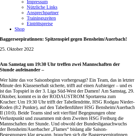
Impressum
Nützliche Links
Ansprechpartner
Trainingszeiten
Eintrittspreise
Shop
Baggerseepiratinnen: Spitzenspiel gegen Bensheim/Auerbach!
25. Oktober 2022
Am Samstag um 19:30 Uhr treffen zwei Mannschaften der
Stunde aufeinander –
Wer hätte das vor Saisonbeginn vorhergesagt? Ein Team, das in letzter
Minute den Klassenerhalt sicherte, trifft auf einen Aufsteiger – und es
ist das Topspiel in der 3. Liga Süd-West der Damen! Am Samstag, 29.
Oktober, kommt es in der RODAUSTROM Sportarena zum
Kracher: Um 19:30 Uhr trifft der Tabellendritte, HSG Rodgau Nieder-
Roden (8:2 Punkte), auf den Tabellenführer HSG Bensheim/Auerbach
II (10:0). Beide Teams sind seit vier/fünf Begegnungen ohne
Verlustpunkt und zusammen mit dem Zweiten HSG Freiburg die
Mannschaften der Stunde. Und obwohl der Bundesliganachwuchs
der Bensheim/Auerbacher „Flames“ bislang alle Saison-
Begegnungen klar gewann, brauchen sich die Baggerseepiratinnen