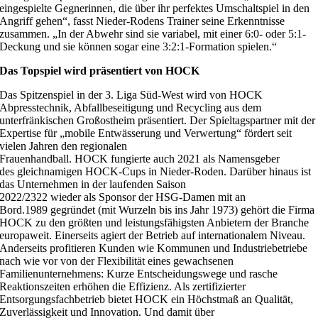
eingespielte Gegnerinnen, die über ihr perfektes Umschaltspiel in den
Angriff gehen“, fasst Nieder-Rodens Trainer seine Erkenntnisse
zusammen. „In der Abwehr sind sie variabel, mit einer 6:0- oder 5:1-
Deckung und sie können sogar eine 3:2:1-Formation spielen.“
Das Topspiel wird präsentiert von HOCK
Das Spitzenspiel in der 3. Liga Süd-West wird von HOCK
Abpresstechnik, Abfallbeseitigung und Recycling aus dem
unterfränkischen Großostheim präsentiert. Der Spieltagspartner mit der
Expertise für „mobile Entwässerung und Verwertung“ fördert seit
vielen Jahren den regionalen
Frauenhandball. HOCK fungierte auch 2021 als Namensgeber
des gleichnamigen HOCK-Cups in Nieder-Roden. Darüber hinaus ist
das Unternehmen in der laufenden Saison
2022/2322 wieder als Sponsor der HSG-Damen mit an
Bord.1989 gegründet (mit Wurzeln bis ins Jahr 1973) gehört die Firma
HOCK zu den größten und leistungsfähigsten Anbietern der Branche
europaweit. Einerseits agiert der Betrieb auf internationalem Niveau.
Anderseits profitieren Kunden wie Kommunen und Industriebetriebe
nach wie vor von der Flexibilität eines gewachsenen
Familienunternehmens: Kurze Entscheidungswege und rasche
Reaktionszeiten erhöhen die Effizienz. Als zertifizierter
Entsorgungsfachbetrieb bietet HOCK ein Höchstmaß an Qualität,
Zuverlässigkeit und Innovation. Und damit über