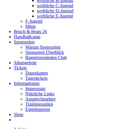
weibliche B-Jugend
weibliche C-Jugend
weibliche D-Jugend
weibliche E-Jugend
F-Jugend
Minis
Beach & Beats 26
Handballcamp
Sponsoring
Warum Sponsoring
Sponsoren Überblick
Baggerseepiraten Club
Jobangebote
Tickets
Dauerkarten
Tagestickets
Informationen
Impressum
Nützliche Links
Ansprechpartner
Trainingszeiten
Eintrittspreise
Shop