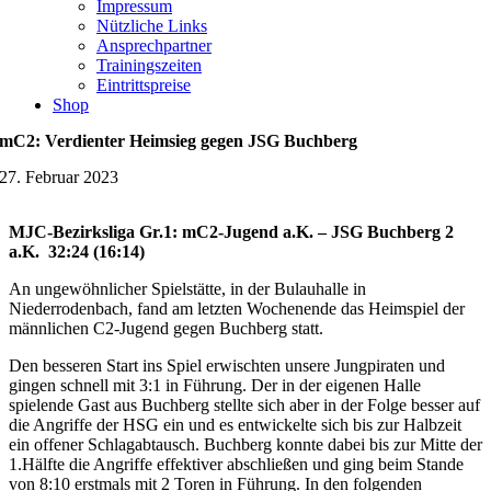
Impressum
Nützliche Links
Ansprechpartner
Trainingszeiten
Eintrittspreise
Shop
mC2: Verdienter Heimsieg gegen JSG Buchberg
27. Februar 2023
MJC-Bezirksliga Gr.1: mC2-Jugend a.K. – JSG Buchberg 2
a.K. 32:24 (16:14)
An ungewöhnlicher Spielstätte, in der Bulauhalle in
Niederrodenbach, fand am letzten Wochenende das Heimspiel der
männlichen C2-Jugend gegen Buchberg statt.
Den besseren Start ins Spiel erwischten unsere Jungpiraten und
gingen schnell mit 3:1 in Führung. Der in der eigenen Halle
spielende Gast aus Buchberg stellte sich aber in der Folge besser auf
die Angriffe der HSG ein und es entwickelte sich bis zur Halbzeit
ein offener Schlagabtausch. Buchberg konnte dabei bis zur Mitte der
1.Hälfte die Angriffe effektiver abschließen und ging beim Stande
von 8:10 erstmals mit 2 Toren in Führung. In den folgenden