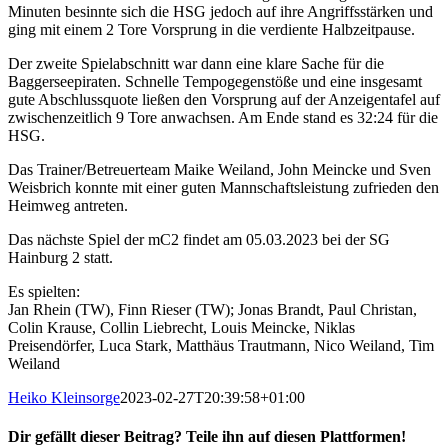
Minuten besinnte sich die HSG jedoch auf ihre Angriffsstärken und
ging mit einem 2 Tore Vorsprung in die verdiente Halbzeitpause.
Der zweite Spielabschnitt war dann eine klare Sache für die
Baggerseepiraten. Schnelle Tempogegenstöße und eine insgesamt
gute Abschlussquote ließen den Vorsprung auf der Anzeigentafel auf
zwischenzeitlich 9 Tore anwachsen. Am Ende stand es 32:24 für die
HSG.
Das Trainer/Betreuerteam Maike Weiland, John Meincke und Sven
Weisbrich konnte mit einer guten Mannschaftsleistung zufrieden den
Heimweg antreten.
Das nächste Spiel der mC2 findet am 05.03.2023 bei der SG
Hainburg 2 statt.
Es spielten:
Jan Rhein (TW), Finn Rieser (TW); Jonas Brandt, Paul Christan,
Colin Krause, Collin Liebrecht, Louis Meincke, Niklas
Preisendörfer, Luca Stark, Matthäus Trautmann, Nico Weiland, Tim
Weiland
Heiko Kleinsorge
2023-02-27T20:39:58+01:00
Dir gefällt dieser Beitrag? Teile ihn auf diesen Plattformen!