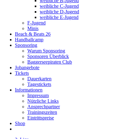
weibliche B-Jugend
weibliche C-Jugend
weibliche D-Jugend
weibliche E-Jugend
F-Jugend
Minis
Beach & Beats 26
Handballcamp
Sponsoring
Warum Sponsoring
Sponsoren Überblick
Baggerseepiraten Club
Jobangebote
Tickets
Dauerkarten
Tagestickets
Informationen
Impressum
Nützliche Links
Ansprechpartner
Trainingszeiten
Eintrittspreise
Shop