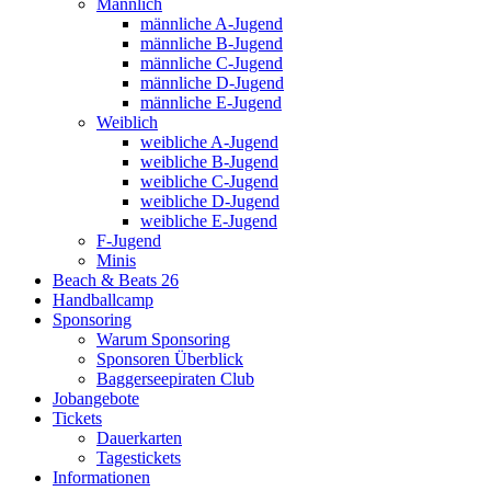
Männlich
männliche A-Jugend
männliche B-Jugend
männliche C-Jugend
männliche D-Jugend
männliche E-Jugend
Weiblich
weibliche A-Jugend
weibliche B-Jugend
weibliche C-Jugend
weibliche D-Jugend
weibliche E-Jugend
F-Jugend
Minis
Beach & Beats 26
Handballcamp
Sponsoring
Warum Sponsoring
Sponsoren Überblick
Baggerseepiraten Club
Jobangebote
Tickets
Dauerkarten
Tagestickets
Informationen