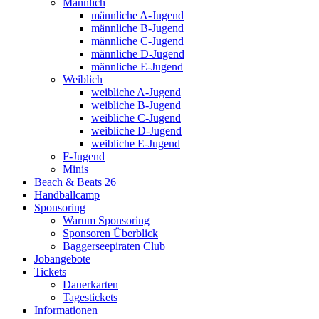
Männlich
männliche A-Jugend
männliche B-Jugend
männliche C-Jugend
männliche D-Jugend
männliche E-Jugend
Weiblich
weibliche A-Jugend
weibliche B-Jugend
weibliche C-Jugend
weibliche D-Jugend
weibliche E-Jugend
F-Jugend
Minis
Beach & Beats 26
Handballcamp
Sponsoring
Warum Sponsoring
Sponsoren Überblick
Baggerseepiraten Club
Jobangebote
Tickets
Dauerkarten
Tagestickets
Informationen