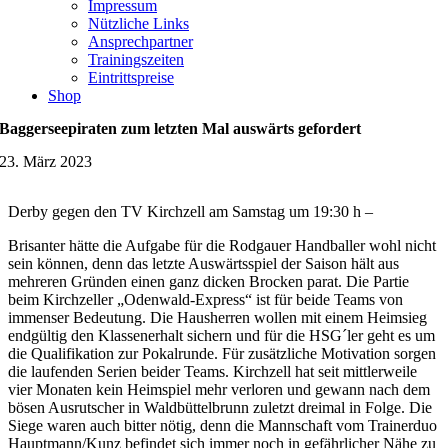
Impressum
Nützliche Links
Ansprechpartner
Trainingszeiten
Eintrittspreise
Shop
Baggerseepiraten zum letzten Mal auswärts gefordert
23. März 2023
Derby gegen den TV Kirchzell am Samstag um 19:30 h –
Brisanter hätte die Aufgabe für die Rodgauer Handballer wohl nicht
sein können, denn das letzte Auswärtsspiel der Saison hält aus
mehreren Gründen einen ganz dicken Brocken parat. Die Partie
beim Kirchzeller „Odenwald-Express“ ist für beide Teams von
immenser Bedeutung. Die Hausherren wollen mit einem Heimsieg
endgültig den Klassenerhalt sichern und für die HSG´ler geht es um
die Qualifikation zur Pokalrunde. Für zusätzliche Motivation sorgen
die laufenden Serien beider Teams. Kirchzell hat seit mittlerweile
vier Monaten kein Heimspiel mehr verloren und gewann nach dem
bösen Ausrutscher in Waldbüttelbrunn zuletzt dreimal in Folge. Die
Siege waren auch bitter nötig, denn die Mannschaft vom Trainerduo
Hauptmann/Kunz befindet sich immer noch in gefährlicher Nähe zu