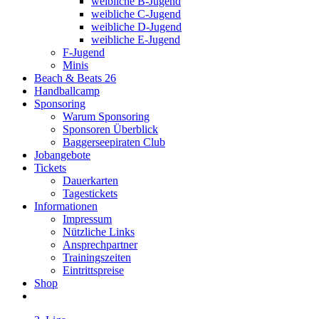
weibliche B-Jugend
weibliche C-Jugend
weibliche D-Jugend
weibliche E-Jugend
F-Jugend
Minis
Beach & Beats 26
Handballcamp
Sponsoring
Warum Sponsoring
Sponsoren Überblick
Baggerseepiraten Club
Jobangebote
Tickets
Dauerkarten
Tagestickets
Informationen
Impressum
Nützliche Links
Ansprechpartner
Trainingszeiten
Eintrittspreise
Shop