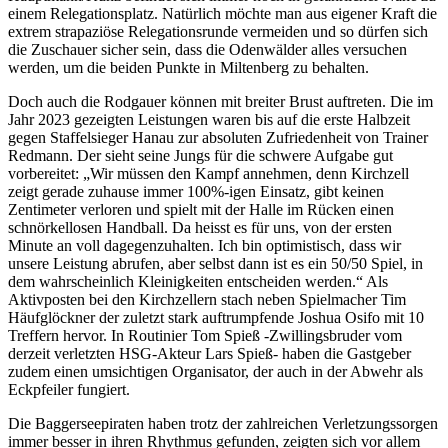
einem Relegationsplatz. Natürlich möchte man aus eigener Kraft die
extrem strapaziöse Relegationsrunde vermeiden und so dürfen sich
die Zuschauer sicher sein, dass die Odenwälder alles versuchen
werden, um die beiden Punkte in Miltenberg zu behalten.
Doch auch die Rodgauer können mit breiter Brust auftreten. Die im
Jahr 2023 gezeigten Leistungen waren bis auf die erste Halbzeit
gegen Staffelsieger Hanau zur absoluten Zufriedenheit von Trainer
Redmann. Der sieht seine Jungs für die schwere Aufgabe gut
vorbereitet: „Wir müssen den Kampf annehmen, denn Kirchzell
zeigt gerade zuhause immer 100%-igen Einsatz, gibt keinen
Zentimeter verloren und spielt mit der Halle im Rücken einen
schnörkellosen Handball. Da heisst es für uns, von der ersten
Minute an voll dagegenzuhalten. Ich bin optimistisch, dass wir
unsere Leistung abrufen, aber selbst dann ist es ein 50/50 Spiel, in
dem wahrscheinlich Kleinigkeiten entscheiden werden.“ Als
Aktivposten bei den Kirchzellern stach neben Spielmacher Tim
Häufglöckner der zuletzt stark auftrumpfende Joshua Osifo mit 10
Treffern hervor. In Routinier Tom Spieß -Zwillingsbruder vom
derzeit verletzten HSG-Akteur Lars Spieß- haben die Gastgeber
zudem einen umsichtigen Organisator, der auch in der Abwehr als
Eckpfeiler fungiert.
Die Baggerseepiraten haben trotz der zahlreichen Verletzungssorgen
immer besser in ihren Rhythmus gefunden, zeigten sich vor allem