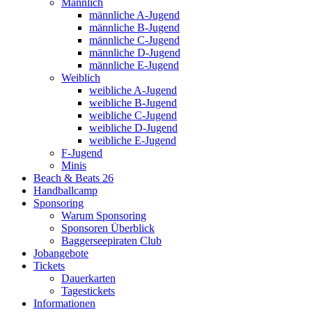
Männlich
männliche A-Jugend
männliche B-Jugend
männliche C-Jugend
männliche D-Jugend
männliche E-Jugend
Weiblich
weibliche A-Jugend
weibliche B-Jugend
weibliche C-Jugend
weibliche D-Jugend
weibliche E-Jugend
F-Jugend
Minis
Beach & Beats 26
Handballcamp
Sponsoring
Warum Sponsoring
Sponsoren Überblick
Baggerseepiraten Club
Jobangebote
Tickets
Dauerkarten
Tagestickets
Informationen