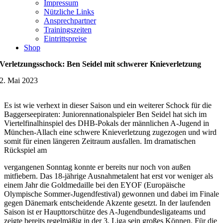
Impressum
Nützliche Links
Ansprechpartner
Trainingszeiten
Eintrittspreise
Shop
Verletzungsschock: Ben Seidel mit schwerer Knieverletzung
2. Mai 2023
Es ist wie verhext in dieser Saison und ein weiterer Schock für die
Baggerseepiraten: Juniorennationalspieler Ben Seidel hat sich im
Viertelfinalhinspiel des DHB-Pokals der männlichen A-Jugend in
München-Allach eine schwere Knieverletzung zugezogen und wird
somit für einen längeren Zeitraum ausfallen. Im dramatischen
Rückspiel am
vergangenen Sonntag konnte er bereits nur noch von außen
mitfiebern. Das 18-jährige Ausnahmetalent hat erst vor weniger als
einem Jahr die Goldmedaille bei den EYOF (Europäische
Olympische Sommer-Jugendfestival) gewonnen und dabei im Finale
gegen Dänemark entscheidende Akzente gesetzt. In der laufenden
Saison ist er Haupttorschütze des A-Jugendbundesligateams und
zeigte bereits regelmäßig in der 3. Liga sein großes Können. Für die