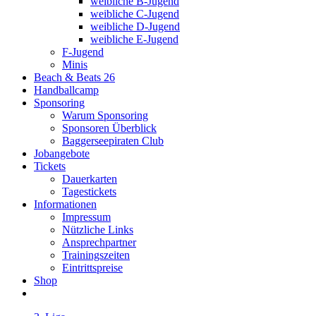
weibliche B-Jugend
weibliche C-Jugend
weibliche D-Jugend
weibliche E-Jugend
F-Jugend
Minis
Beach & Beats 26
Handballcamp
Sponsoring
Warum Sponsoring
Sponsoren Überblick
Baggerseepiraten Club
Jobangebote
Tickets
Dauerkarten
Tagestickets
Informationen
Impressum
Nützliche Links
Ansprechpartner
Trainingszeiten
Eintrittspreise
Shop