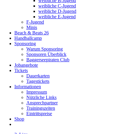
weibliche B-Jugend
weibliche C-Jugend
weibliche D-Jugend
weibliche E-Jugend
F-Jugend
Minis
Beach & Beats 26
Handballcamp
Sponsoring
Warum Sponsoring
Sponsoren Überblick
Baggerseepiraten Club
Jobangebote
Tickets
Dauerkarten
Tagestickets
Informationen
Impressum
Nützliche Links
Ansprechpartner
Trainingszeiten
Eintrittspreise
Shop