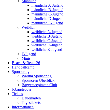
Männlich
männliche A-Jugend
männliche B-Jugend
männliche C-Jugend
männliche D-Jugend
männliche E-Jugend
Weiblich
weibliche A-Jugend
weibliche B-Jugend
weibliche C-Jugend
weibliche D-Jugend
weibliche E-Jugend
F-Jugend
Minis
Beach & Beats 26
Handballcamp
Sponsoring
Warum Sponsoring
Sponsoren Überblick
Baggerseepiraten Club
Jobangebote
Tickets
Dauerkarten
Tagestickets
Informationen