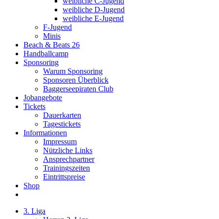
weibliche C-Jugend
weibliche D-Jugend
weibliche E-Jugend
F-Jugend
Minis
Beach & Beats 26
Handballcamp
Sponsoring
Warum Sponsoring
Sponsoren Überblick
Baggerseepiraten Club
Jobangebote
Tickets
Dauerkarten
Tagestickets
Informationen
Impressum
Nützliche Links
Ansprechpartner
Trainingszeiten
Eintrittspreise
Shop
3. Liga