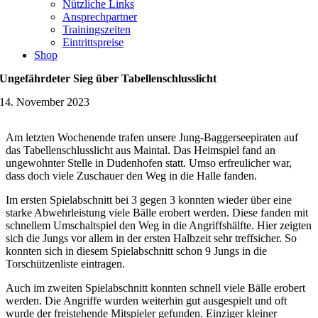
Nützliche Links
Ansprechpartner
Trainingszeiten
Eintrittspreise
Shop
Ungefährdeter Sieg über Tabellenschlusslicht
14. November 2023
Am letzten Wochenende trafen unsere Jung-Baggerseepiraten auf
das Tabellenschlusslicht aus Maintal. Das Heimspiel fand an
ungewohnter Stelle in Dudenhofen statt. Umso erfreulicher war,
dass doch viele Zuschauer den Weg in die Halle fanden.
Im ersten Spielabschnitt bei 3 gegen 3 konnten wieder über eine
starke Abwehrleistung viele Bälle erobert werden. Diese fanden mit
schnellem Umschaltspiel den Weg in die Angriffshälfte. Hier zeigten
sich die Jungs vor allem in der ersten Halbzeit sehr treffsicher. So
konnten sich in diesem Spielabschnitt schon 9 Jungs in die
Torschützenliste eintragen.
Auch im zweiten Spielabschnitt konnten schnell viele Bälle erobert
werden. Die Angriffe wurden weiterhin gut ausgespielt und oft
wurde der freistehende Mitspieler gefunden. Einziger kleiner