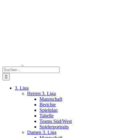
Zum
Inhalt
springen
Suche
nach:
3. Liga
Herren 3. Liga
Mannschaft
Berichte
Spielplan
Tabelle
Teams Süd/West
Spielerportraits
Damen 3. Liga
Mannschaft