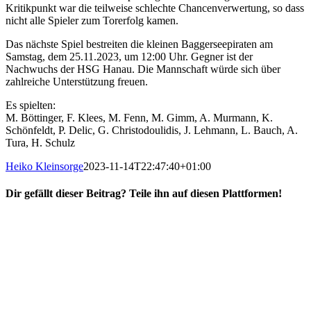
Kritikpunkt war die teilweise schlechte Chancenverwertung, so dass
nicht alle Spieler zum Torerfolg kamen.
Das nächste Spiel bestreiten die kleinen Baggerseepiraten am
Samstag, dem 25.11.2023, um 12:00 Uhr. Gegner ist der
Nachwuchs der HSG Hanau. Die Mannschaft würde sich über
zahlreiche Unterstützung freuen.
Es spielten:
M. Böttinger, F. Klees, M. Fenn, M. Gimm, A. Murmann, K.
Schönfeldt, P. Delic, G. Christodoulidis, J. Lehmann, L. Bauch, A.
Tura, H. Schulz
Heiko Kleinsorge
2023-11-14T22:47:40+01:00
Dir gefällt dieser Beitrag? Teile ihn auf diesen Plattformen!
Facebook
X
Reddit
WhatsApp
E-
Mail