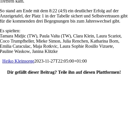
Treffern kam.
So stand am Ende mit dem 8:22 (4:9) ein deutlicher Erfolg auf der
Anzeigetafel, der Platz 1 in der Tabelle sichert und Selbstvertrauen gibt
für die kommenden drei Begegnungen bis zum Jahreswechsel gibt.
Es spielten:
Tamara Midjic (TW), Paula Valta (TW), Clara Klein, Laura Scariot,
Coco Trumpfheller, Mieke Simon, Julia Renchen, Katharina Born,
Emilia Caraculac, Maja Rotkvic, Laura Sophie Rosillo Vizuete,
Pauline Waskow, Janina Klitzke
Heiko Kleinsorge
2023-11-27T22:05:00+01:00
Dir gefällt dieser Beitrag? Teile ihn auf diesen Plattformen!
Facebook
X
Reddit
WhatsApp
E-
Mail