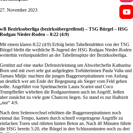
27. November 2023
wB Bezirksoberliga (bezirksübergreifend) –
TSG Bürgel – HSG
Rodgau Nieder-Roden – 8:22 (4:9)
Mit einem klaren 8:22 (4:9) Erfolg beim Tabellendritten von der TSG
Bürgel bleibt die weibliche B-Jugend der HSG Rodgau Nieder-Roden
weiterhin verlustpunktfrei an der Tabellenspitze der Bezirksoberliga.
Gestützt auf eine starke Defensivleistung um Abwehrchefin Katharina
Born und mit zwei sehr gut aufgelegten Torhüterinnen Paula Valta und
Tamara Midjic machten die jungen Baggerseepiratinnen von Anfang
an deutlich wer am Ende der Begegnung als Sieger vom Feld gehen
sollte. Angeführt von Spielmacherin Laura Scariot und Coco
Trumpfheller wirbelten die Rodgauerinnen auch im Angriff, ließen
aber zunächst zu viele gute Chancen liegen. So stand es zur Halbzeit
„nur“ 4:9.
Nach dem Seitenwechsel erhöhten die Baggerseepiratinnen noch
einmal das Tempo, kamen durch schnell vorgetragene Angriffe zu
einfachen Toren und rührten hinten Beton an. Nach 40 Minuten führte
die HSG bereits 5:20, ehe Bürgel in den Schlussminuten noch zu drei