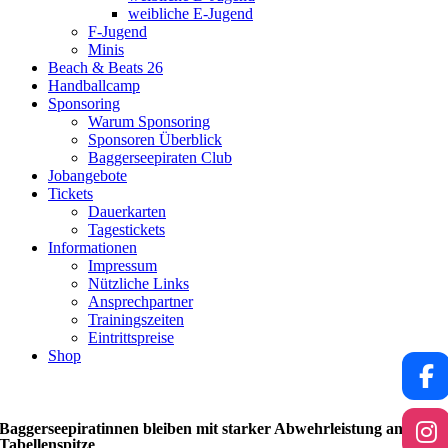
weibliche E-Jugend
F-Jugend
Minis
Beach & Beats 26
Handballcamp
Sponsoring
Warum Sponsoring
Sponsoren Überblick
Baggerseepiraten Club
Jobangebote
Tickets
Dauerkarten
Tagestickets
Informationen
Impressum
Nützliche Links
Ansprechpartner
Trainingszeiten
Eintrittspreise
Shop
Baggerseepiratinnen bleiben mit starker Abwehrleistung an
Tabellenspitze