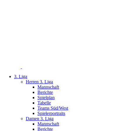
Zum
Inhalt
springen
3. Liga
Herren 3. Liga
Mannschaft
Berichte
Spielplan
Tabelle
Teams Süd/West
Spielerportraits
Damen 3. Liga
Mannschaft
Berichte