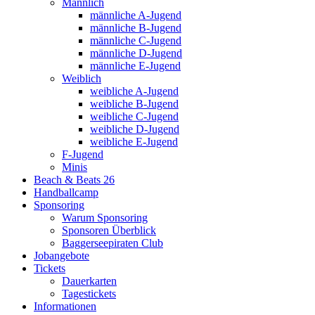
Männlich
männliche A-Jugend
männliche B-Jugend
männliche C-Jugend
männliche D-Jugend
männliche E-Jugend
Weiblich
weibliche A-Jugend
weibliche B-Jugend
weibliche C-Jugend
weibliche D-Jugend
weibliche E-Jugend
F-Jugend
Minis
Beach & Beats 26
Handballcamp
Sponsoring
Warum Sponsoring
Sponsoren Überblick
Baggerseepiraten Club
Jobangebote
Tickets
Dauerkarten
Tagestickets
Informationen