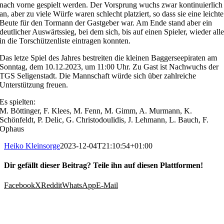
nach vorne gespielt werden. Der Vorsprung wuchs zwar kontinuierlich
an, aber zu viele Würfe waren schlecht platziert, so dass sie eine leichte
Beute für den Tormann der Gastgeber war. Am Ende stand aber ein
deutlicher Auswärtssieg, bei dem sich, bis auf einen Spieler, wieder all
in die Torschützenliste eintragen konnten.
Das letze Spiel des Jahres bestreiten die kleinen Baggerseepiraten am
Sonntag, dem 10.12.2023, um 11:00 Uhr. Zu Gast ist Nachwuchs der
TGS Seligenstadt. Die Mannschaft würde sich über zahlreiche
Unterstützung freuen.
Es spielten:
M. Böttinger, F. Klees, M. Fenn, M. Gimm, A. Murmann, K.
Schönfeldt, P. Delic, G. Christodoulidis, J. Lehmann, L. Bauch, F.
Ophaus
Heiko Kleinsorge
2023-12-04T21:10:54+01:00
Dir gefällt dieser Beitrag? Teile ihn auf diesen Plattformen!
Facebook
X
Reddit
WhatsApp
E-Mail