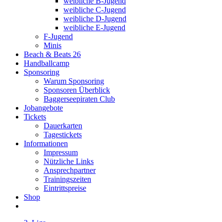
weibliche B-Jugend
weibliche C-Jugend
weibliche D-Jugend
weibliche E-Jugend
F-Jugend
Minis
Beach & Beats 26
Handballcamp
Sponsoring
Warum Sponsoring
Sponsoren Überblick
Baggerseepiraten Club
Jobangebote
Tickets
Dauerkarten
Tagestickets
Informationen
Impressum
Nützliche Links
Ansprechpartner
Trainingszeiten
Eintrittspreise
Shop