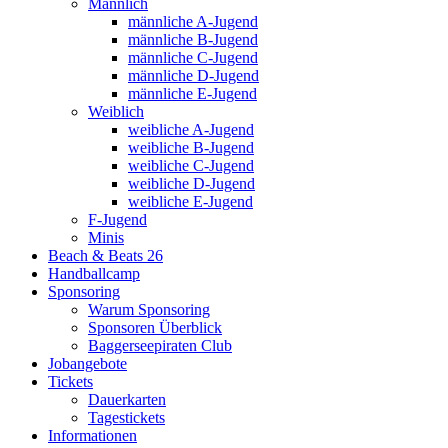
Männlich
männliche A-Jugend
männliche B-Jugend
männliche C-Jugend
männliche D-Jugend
männliche E-Jugend
Weiblich
weibliche A-Jugend
weibliche B-Jugend
weibliche C-Jugend
weibliche D-Jugend
weibliche E-Jugend
F-Jugend
Minis
Beach & Beats 26
Handballcamp
Sponsoring
Warum Sponsoring
Sponsoren Überblick
Baggerseepiraten Club
Jobangebote
Tickets
Dauerkarten
Tagestickets
Informationen