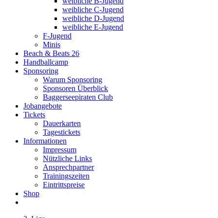
weibliche B-Jugend
weibliche C-Jugend
weibliche D-Jugend
weibliche E-Jugend
F-Jugend
Minis
Beach & Beats 26
Handballcamp
Sponsoring
Warum Sponsoring
Sponsoren Überblick
Baggerseepiraten Club
Jobangebote
Tickets
Dauerkarten
Tagestickets
Informationen
Impressum
Nützliche Links
Ansprechpartner
Trainingszeiten
Eintrittspreise
Shop