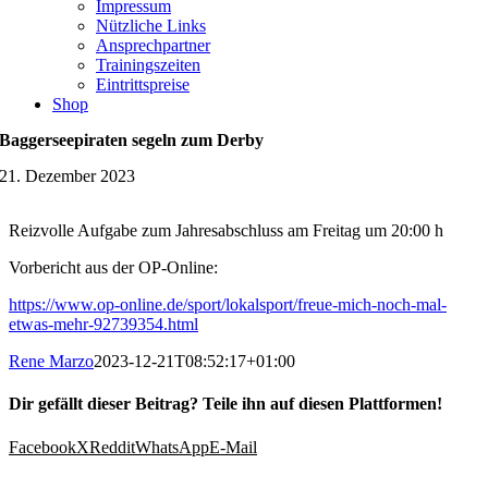
Impressum
Nützliche Links
Ansprechpartner
Trainingszeiten
Eintrittspreise
Shop
Baggerseepiraten segeln zum Derby
21. Dezember 2023
Reizvolle Aufgabe zum Jahresabschluss am Freitag um 20:00 h
Vorbericht aus der OP-Online:
https://www.op-online.de/sport/lokalsport/freue-mich-noch-mal-
etwas-mehr-92739354.html
Rene Marzo
2023-12-21T08:52:17+01:00
Dir gefällt dieser Beitrag? Teile ihn auf diesen Plattformen!
Facebook
X
Reddit
WhatsApp
E-Mail