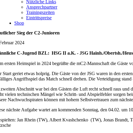
Nützliche Links
Ansprechpartner
Trainingszeiten
Eintrittspreise
Shop
utlicher Sieg der C2-Junioren
 Februar 2024
nnliche C-Jugend BZL: HSG II a.K. - JSG Hainh./Obertsh./Heusens
m ersten Heimspiel in 2024 begrüßte die mC2-Mannschaft die Gäst
r Start geriet etwas holprig. Die Gäste von der JSG waren in den ers
fälliges Angriffsspiel das Match schnell drehen. Die Verteidigung stand
 zweiten Abschnitt war bei den Gästen die Luft recht schnell raus un
cht vielen technischen Mängel wie Schritt- und Abspielfehler sorgen b
sere Nachwuchspiraten können mit hohem Selbstvertrauen zum nächste
ese nächste Aufgabe wartet am kommenden Sonntag, den 04.02. um 10
 spielten: Jan Rhein (TW), Albert Kvashchenko (TW), Jonas Brandt, To
tzsche