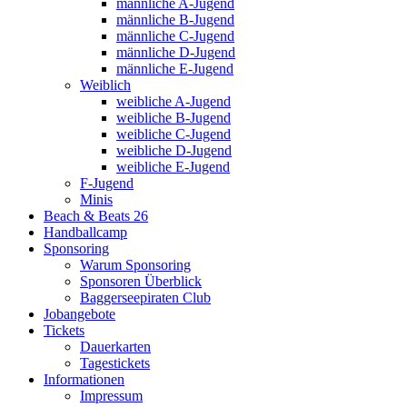
männliche A-Jugend
männliche B-Jugend
männliche C-Jugend
männliche D-Jugend
männliche E-Jugend
Weiblich
weibliche A-Jugend
weibliche B-Jugend
weibliche C-Jugend
weibliche D-Jugend
weibliche E-Jugend
F-Jugend
Minis
Beach & Beats 26
Handballcamp
Sponsoring
Warum Sponsoring
Sponsoren Überblick
Baggerseepiraten Club
Jobangebote
Tickets
Dauerkarten
Tagestickets
Informationen
Impressum