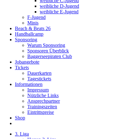
weibliche C-Jugend
weibliche D-Jugend
weibliche E-Jugend
F-Jugend
Minis
Beach & Beats 26
Handballcamp
Sponsoring
Warum Sponsoring
Sponsoren Überblick
Baggerseepiraten Club
Jobangebote
Tickets
Dauerkarten
Tagestickets
Informationen
Impressum
Nützliche Links
Ansprechpartner
Trainingszeiten
Eintrittspreise
Shop
3. Liga