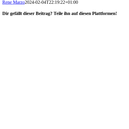
Rene Marzo
2024-02-04T22:19:22+01:00
Dir gefällt dieser Beitrag? Teile ihn auf diesen Plattformen!
Facebook
X
Reddit
WhatsApp
E-
Mail