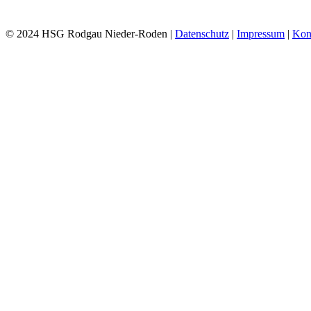
© 2024 HSG Rodgau Nieder-Roden |
Datenschutz
|
Impressum
|
Kon
Toggle
Sliding
Bar
Area