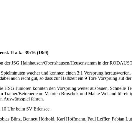
t. II a.k. 39:16 (18:9)
e von der JSG Hainhausen/Obertshausen/Heusenstamm in der RODAU
ten Spielminuten wacher und konnten einen 3:1 Vorsprung herauswerfe
 dabei auch recht gut, so dass zur Halbzeit ein 9 Tore Vorsprung auf de
d die HSG-Junioren konnten den Vorsprung weiter ausbauen, Schnelle T
eim Trainer/Betreuerteam Maarten Broschek und Maike Weiland für eini
n Auswärtsspiel fahren.
.10 Uhr beim SV Erlensee.
bias Bünz, Bennett Hörhold, Karl Hoffmann, Paul Leffler, Fabian Lut