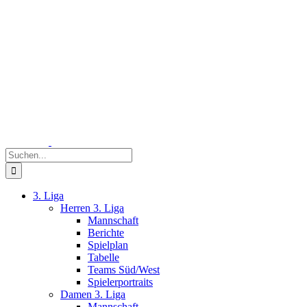
Zum
Inhalt
springen
Suche
nach:
3. Liga
Herren 3. Liga
Mannschaft
Berichte
Spielplan
Tabelle
Teams Süd/West
Spielerportraits
Damen 3. Liga
Mannschaft