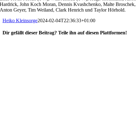
Hardrick, John Koch Moran, Dennis Kvashchenko, Malte Broschek,
Anton Geyer, Tim Weiland, Clark Henrich und Taylor Hörhold.
Heiko Kleinsorge
2024-02-04T22:36:33+01:00
Dir gefällt dieser Beitrag? Teile ihn auf diesen Plattformen!
Facebook
X
Reddit
WhatsApp
E-
Mail