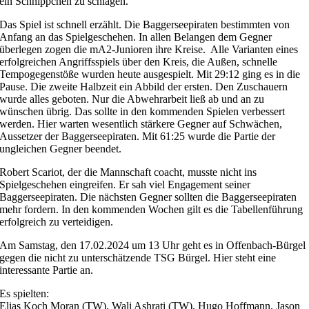
ein Schnippchen zu schlagen.
Das Spiel ist schnell erzählt. Die Baggerseepiraten bestimmten von
Anfang an das Spielgeschehen. In allen Belangen dem Gegner
überlegen zogen die mA2-Junioren ihre Kreise. Alle Varianten eines
erfolgreichen Angriffsspiels über den Kreis, die Außen, schnelle
Tempogegenstöße wurden heute ausgespielt. Mit 29:12 ging es in die
Pause. Die zweite Halbzeit ein Abbild der ersten. Den Zuschauern
wurde alles geboten. Nur die Abwehrarbeit ließ ab und an zu
wünschen übrig. Das sollte in den kommenden Spielen verbessert
werden. Hier warten wesentlich stärkere Gegner auf Schwächen,
Aussetzer der Baggerseepiraten. Mit 61:25 wurde die Partie der
ungleichen Gegner beendet.
Robert Scariot, der die Mannschaft coacht, musste nicht ins
Spielgeschehen eingreifen. Er sah viel Engagement seiner
Baggerseepiraten. Die nächsten Gegner sollten die Baggerseepiraten
mehr fordern. In den kommenden Wochen gilt es die Tabellenführung
erfolgreich zu verteidigen.
Am Samstag, den 17.02.2024 um 13 Uhr geht es in Offenbach-Bürgel
gegen die nicht zu unterschätzende TSG Bürgel. Hier steht eine
interessante Partie an.
Es spielten:
Elias Koch Moran (TW), Wali Ashrati (TW), Hugo Hoffmann, Jason