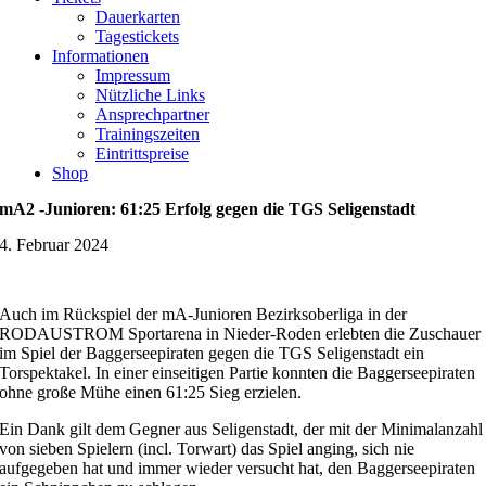
Dauerkarten
Tagestickets
Informationen
Impressum
Nützliche Links
Ansprechpartner
Trainingszeiten
Eintrittspreise
Shop
mA2 -Junioren: 61:25 Erfolg gegen die TGS Seligenstadt
4. Februar 2024
Auch im Rückspiel der mA-Junioren Bezirksoberliga in der
RODAUSTROM Sportarena in Nieder-Roden erlebten die Zuschauer
im Spiel der Baggerseepiraten gegen die TGS Seligenstadt ein
Torspektakel. In einer einseitigen Partie konnten die Baggerseepiraten
ohne große Mühe einen 61:25 Sieg erzielen.
Ein Dank gilt dem Gegner aus Seligenstadt, der mit der Minimalanzahl
von sieben Spielern (incl. Torwart) das Spiel anging, sich nie
aufgegeben hat und immer wieder versucht hat, den Baggerseepiraten