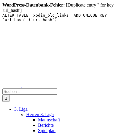
WordPress-Datenbank-Fehler:
[Duplicate entry '' for key
'url_hash']
ALTER TABLE `xodin_blc_links` ADD UNIQUE KEY
`url_hash` (`url_hash`)
Zum
Inhalt
springen
Suche
nach:
3. Liga
Herren 3. Liga
Mannschaft
Berichte
Spielplan