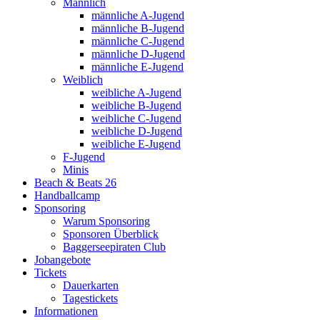
Männlich
männliche A-Jugend
männliche B-Jugend
männliche C-Jugend
männliche D-Jugend
männliche E-Jugend
Weiblich
weibliche A-Jugend
weibliche B-Jugend
weibliche C-Jugend
weibliche D-Jugend
weibliche E-Jugend
F-Jugend
Minis
Beach & Beats 26
Handballcamp
Sponsoring
Warum Sponsoring
Sponsoren Überblick
Baggerseepiraten Club
Jobangebote
Tickets
Dauerkarten
Tagestickets
Informationen