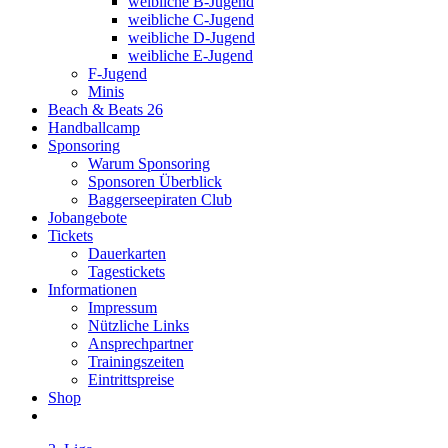
weibliche B-Jugend
weibliche C-Jugend
weibliche D-Jugend
weibliche E-Jugend
F-Jugend
Minis
Beach & Beats 26
Handballcamp
Sponsoring
Warum Sponsoring
Sponsoren Überblick
Baggerseepiraten Club
Jobangebote
Tickets
Dauerkarten
Tagestickets
Informationen
Impressum
Nützliche Links
Ansprechpartner
Trainingszeiten
Eintrittspreise
Shop