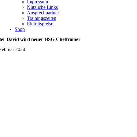
Impressum
Nützliche Links
Ansprechpartner
Trainingszeiten
Eintrittspreise
Shop
ter David wird neuer HSG-Cheftrainer
 Februar 2024