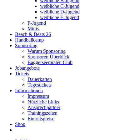
weibliche B-Jugend
weibliche C-Jugend
weibliche D-Jugend
weibliche E-Jugend
F-Jugend
Minis
Beach & Beats 26
Handballcamp
Sponsoring
Warum Sponsoring
Sponsoren Überblick
Baggerseepiraten Club
Jobangebote
Tickets
Dauerkarten
Tagestickets
Informationen
Impressum
Nützliche Links
Ansprechpartner
Trainingszeiten
Eintrittspreise
Shop