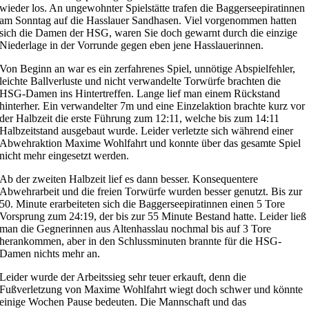
wieder los. An ungewohnter Spielstätte trafen die Baggerseepiratinnen
am Sonntag auf die Hasslauer Sandhasen. Viel vorgenommen hatten
sich die Damen der HSG, waren Sie doch gewarnt durch die einzige
Niederlage in der Vorrunde gegen eben jene Hasslauerinnen.
Von Beginn an war es ein zerfahrenes Spiel, unnötige Abspielfehler,
leichte Ballverluste und nicht verwandelte Torwürfe brachten die
HSG-Damen ins Hintertreffen. Lange lief man einem Rückstand
hinterher. Ein verwandelter 7m und eine Einzelaktion brachte kurz vor
der Halbzeit die erste Führung zum 12:11, welche bis zum 14:11
Halbzeitstand ausgebaut wurde. Leider verletzte sich während einer
Abwehraktion Maxime Wohlfahrt und konnte über das gesamte Spiel
nicht mehr eingesetzt werden.
Ab der zweiten Halbzeit lief es dann besser. Konsequentere
Abwehrarbeit und die freien Torwürfe wurden besser genutzt. Bis zur
50. Minute erarbeiteten sich die Baggerseepiratinnen einen 5 Tore
Vorsprung zum 24:19, der bis zur 55 Minute Bestand hatte. Leider ließ
man die Gegnerinnen aus Altenhasslau nochmal bis auf 3 Tore
herankommen, aber in den Schlussminuten brannte für die HSG-
Damen nichts mehr an.
Leider wurde der Arbeitssieg sehr teuer erkauft, denn die
Fußverletzung von Maxime Wohlfahrt wiegt doch schwer und könnte
einige Wochen Pause bedeuten. Die Mannschaft und das