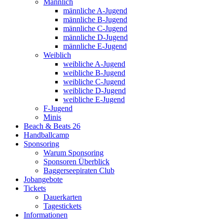
Männlich
männliche A-Jugend
männliche B-Jugend
männliche C-Jugend
männliche D-Jugend
männliche E-Jugend
Weiblich
weibliche A-Jugend
weibliche B-Jugend
weibliche C-Jugend
weibliche D-Jugend
weibliche E-Jugend
F-Jugend
Minis
Beach & Beats 26
Handballcamp
Sponsoring
Warum Sponsoring
Sponsoren Überblick
Baggerseepiraten Club
Jobangebote
Tickets
Dauerkarten
Tagestickets
Informationen