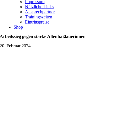
Impressum
Nützliche Links
Ansprechpartner
Trainingszeiten
Eintrittspreise
Shop
Arbeitssieg gegen starke Altenhaßlauerinnen
20. Februar 2024