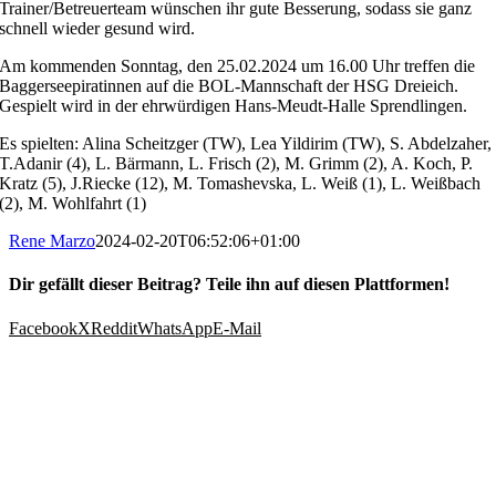
Trainer/Betreuerteam wünschen ihr gute Besserung, sodass sie ganz
schnell wieder gesund wird.
Am kommenden Sonntag, den 25.02.2024 um 16.00 Uhr treffen die
Baggerseepiratinnen auf die BOL-Mannschaft der HSG Dreieich.
Gespielt wird in der ehrwürdigen Hans-Meudt-Halle Sprendlingen.
Es spielten: Alina Scheitzger (TW), Lea Yildirim (TW), S. Abdelzaher,
T.Adanir (4), L. Bärmann, L. Frisch (2), M. Grimm (2), A. Koch, P.
Kratz (5), J.Riecke (12), M. Tomashevska, L. Weiß (1), L. Weißbach
(2), M. Wohlfahrt (1)
Rene Marzo
2024-02-20T06:52:06+01:00
Dir gefällt dieser Beitrag? Teile ihn auf diesen Plattformen!
Facebook
X
Reddit
WhatsApp
E-Mail