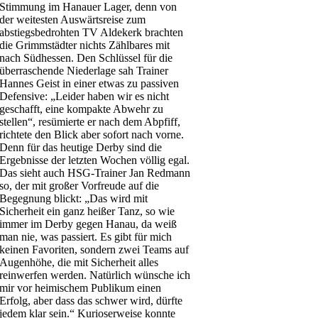
Stimmung im Hanauer Lager, denn von
der weitesten Auswärtsreise zum
abstiegsbedrohten TV Aldekerk brachten
die Grimmstädter nichts Zählbares mit
nach Südhessen. Den Schlüssel für die
überraschende Niederlage sah Trainer
Hannes Geist in einer etwas zu passiven
Defensive: „Leider haben wir es nicht
geschafft, eine kompakte Abwehr zu
stellen“, resümierte er nach dem Abpfiff,
richtete den Blick aber sofort nach vorne.
Denn für das heutige Derby sind die
Ergebnisse der letzten Wochen völlig egal.
Das sieht auch HSG-Trainer Jan Redmann
so, der mit großer Vorfreude auf die
Begegnung blickt: „Das wird mit
Sicherheit ein ganz heißer Tanz, so wie
immer im Derby gegen Hanau, da weiß
man nie, was passiert. Es gibt für mich
keinen Favoriten, sondern zwei Teams auf
Augenhöhe, die mit Sicherheit alles
reinwerfen werden. Natürlich wünsche ich
mir vor heimischem Publikum einen
Erfolg, aber dass das schwer wird, dürfte
jedem klar sein.“ Kurioserweise konnte