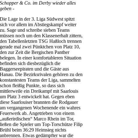
Schopper & Co. im Derby wieder alles
geben -
Die Lage in der 3. Liga Südwest spitzt
sich vor allem im Abstiegskampf weiter
zu. Sage und schreibe sieben Teams
müssen noch um den Klassenerhalt zittern,
den Tabellenletzten TSG Haßloch trennen
gerade mal zwei Pünktchen von Platz 10,
den zur Zeit die Bergischen Panther
belegen. In einer komfortableren Situation
befinden sich diesbezüglich die
Baggerseepiraten und die Gäste aus
Hanau. Die Bezirksrivalen gehören zu den
konstantesten Teams der Liga, sammelten
schon fleißig Punkte, so dass sich
mittlerweile ein Dreikampf mit Saarlouis
um Platz 3 entwickelt hat. Gegen eben
diese Saarlouiser brannten die Rodgauer
am vergangenen Wochenende ein wahres
Feuerwerk ab. Angetrieben von einem
„außerirdischen“ Marco Rhein im Tor,
ließen die Spieler um Top-Torschütze Filip
Brühl beim 36:29 Heimsieg nichts
anbrennen. Etwas gedämpfter war die