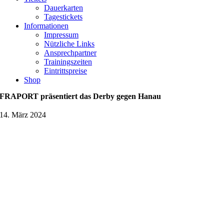
Dauerkarten
Tagestickets
Informationen
Impressum
Nützliche Links
Ansprechpartner
Trainingszeiten
Eintrittspreise
Shop
FRAPORT präsentiert das Derby gegen Hanau
14. März 2024