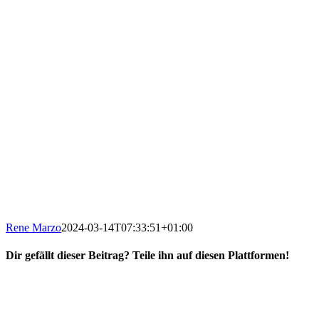
Rene Marzo
2024-03-14T07:33:51+01:00
Dir gefällt dieser Beitrag? Teile ihn auf diesen Plattformen!
Facebook
X
Reddit
WhatsApp
E-
Mail