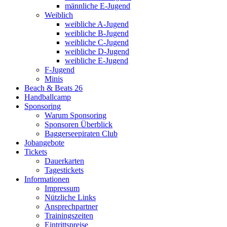
männliche E-Jugend
Weiblich
weibliche A-Jugend
weibliche B-Jugend
weibliche C-Jugend
weibliche D-Jugend
weibliche E-Jugend
F-Jugend
Minis
Beach & Beats 26
Handballcamp
Sponsoring
Warum Sponsoring
Sponsoren Überblick
Baggerseepiraten Club
Jobangebote
Tickets
Dauerkarten
Tagestickets
Informationen
Impressum
Nützliche Links
Ansprechpartner
Trainingszeiten
Eintrittspreise