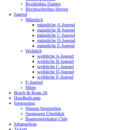
Bezirksliga Damen
Bezirksoberliga Herren
Jugend
Männlich
männliche A-Jugend
männliche B-Jugend
männliche C-Jugend
männliche D-Jugend
männliche E-Jugend
Weiblich
weibliche A-Jugend
weibliche B-Jugend
weibliche C-Jugend
weibliche D-Jugend
weibliche E-Jugend
F-Jugend
Minis
Beach & Beats 26
Handballcamp
Sponsoring
Warum Sponsoring
Sponsoren Überblick
Baggerseepiraten Club
Jobangebote
Tickets