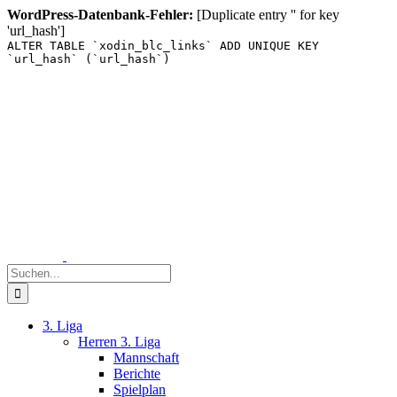
WordPress-Datenbank-Fehler:
[Duplicate entry '' for key
'url_hash']
ALTER TABLE `xodin_blc_links` ADD UNIQUE KEY
`url_hash` (`url_hash`)
Zum
Inhalt
springen
Suche
nach:
3. Liga
Herren 3. Liga
Mannschaft
Berichte
Spielplan