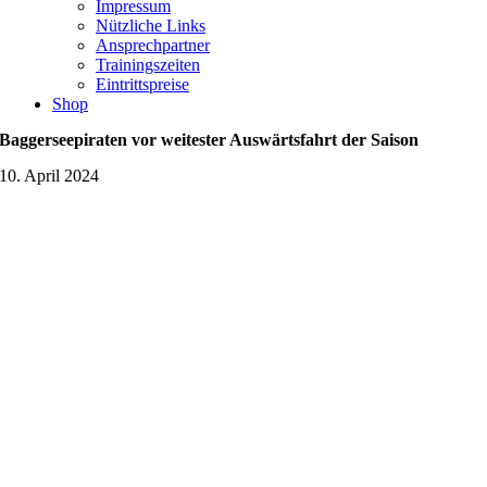
Impressum
Nützliche Links
Ansprechpartner
Trainingszeiten
Eintrittspreise
Shop
Baggerseepiraten vor weitester Auswärtsfahrt der Saison
10. April 2024