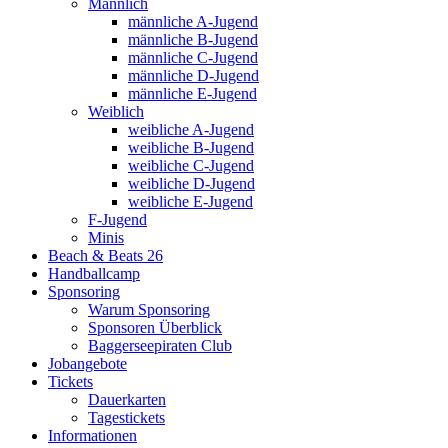
Männlich
männliche A-Jugend
männliche B-Jugend
männliche C-Jugend
männliche D-Jugend
männliche E-Jugend
Weiblich
weibliche A-Jugend
weibliche B-Jugend
weibliche C-Jugend
weibliche D-Jugend
weibliche E-Jugend
F-Jugend
Minis
Beach & Beats 26
Handballcamp
Sponsoring
Warum Sponsoring
Sponsoren Überblick
Baggerseepiraten Club
Jobangebote
Tickets
Dauerkarten
Tagestickets
Informationen