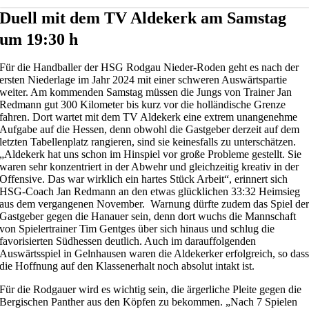
Duell mit dem TV Aldekerk am Samstag
um 19:30 h
Für die Handballer der HSG Rodgau Nieder-Roden geht es nach der
ersten Niederlage im Jahr 2024 mit einer schweren Auswärtspartie
weiter. Am kommenden Samstag müssen die Jungs von Trainer Jan
Redmann gut 300 Kilometer bis kurz vor die holländische Grenze
fahren. Dort wartet mit dem TV Aldekerk eine extrem unangenehme
Aufgabe auf die Hessen, denn obwohl die Gastgeber derzeit auf dem
letzten Tabellenplatz rangieren, sind sie keinesfalls zu unterschätzen.
„Aldekerk hat uns schon im Hinspiel vor große Probleme gestellt. Sie
waren sehr konzentriert in der Abwehr und gleichzeitig kreativ in der
Offensive. Das war wirklich ein hartes Stück Arbeit“, erinnert sich
HSG-Coach Jan Redmann an den etwas glücklichen 33:32 Heimsieg
aus dem vergangenen November. Warnung dürfte zudem das Spiel de
Gastgeber gegen die Hanauer sein, denn dort wuchs die Mannschaft
von Spielertrainer Tim Gentges über sich hinaus und schlug die
favorisierten Südhessen deutlich. Auch im darauffolgenden
Auswärtsspiel in Gelnhausen waren die Aldekerker erfolgreich, so das
die Hoffnung auf den Klassenerhalt noch absolut intakt ist.
Für die Rodgauer wird es wichtig sein, die ärgerliche Pleite gegen die
Bergischen Panther aus den Köpfen zu bekommen. „Nach 7 Spielen