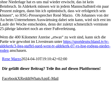
ohne Niederlage hat es uns mal wieder erwischt, das ist kein
Beinbruch. In Aldekerk müssen wir in jedem Mannschaftsteil ein paar
Prozent zulegen, dann bin ich optimistisch, dass wir erfolgreich sein
können“, so HSG-Pressesprecher René Marzo. Ob Johannes von der
Au beim Unternehmen Auswärtssieg dabei sein kann, wird sich erst im
Laufe der Woche entscheiden, denn der zuletzt schmerzlich vermisste
25-jährige laboriert noch an einer Fußverletzung.
Wem die 400 Kilometer Anreise „etwas“ zu weit sind, kann sich die
Partie wie gewohnt im Livestream unter
https://sportdeutschland.tv/tv-
aldekerk/3-liga-staffel-sued-west-tv-aldekerk-07-vs-hsg-rodgau-nieder-
roden
anschauen.
Rene Marzo
2024-04-10T19:10:42+02:00
Dir gefällt dieser Beitrag? Teile ihn auf diesen Plattformen!
Facebook
X
Reddit
WhatsApp
E-Mail