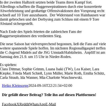
In der zweiten Halbzeit setzten beide Teams ihren Kampf fort.
Allerdings schafften die Baggerseepiratinnen durch eine konzertierte
Abwehrleistung und großartige Offensivaktionen den Vorsprung recht
schnell auf 10 Tore auszubauen. Der Widerstand von Hainhausen war
damit gebrochen und der Derbysieg zum Schluss mit einem 9 Tore
Abstand sichergestellt.
Nach Ende des Spiels feierten die zahlreichen Fans der
Baggerseepiratinnen den verdienten Sieg.
Die neue Saison hat vielversprechend begonnen, ließ die Fans auf viel
weitere spannende Spiele hoffen. Im nächsten Regionalligaspiel treffen
die C-Jugend Mädels auf die JSG Umstadt/Habitzheim. Anpfiff ist am
Samstag den 21.9. um 15 Uhr in Nieder-Roden.
Es spielten:
Clara Dittmar, Sophie Grimm, Luana Isaki (TW), Lea Kaiser, Lara
Kiepke, Frieda Marti Schieß, Lynn Müller, Marie Roth, Emilia Schütz,
Carla Straub, Ida Wanner, Mia-Charlotte Waschnewski.
Heiko Kleinsorge
2024-09-16T22:21:34+02:00
Dir gefällt dieser Beitrag? Teile ihn auf diesen Plattformen!
Facebook
X
Reddit
WhatsApp
E-Mail