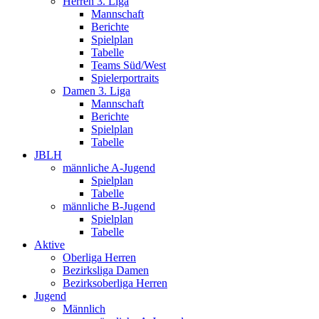
Herren 3. Liga
Mannschaft
Berichte
Spielplan
Tabelle
Teams Süd/West
Spielerportraits
Damen 3. Liga
Mannschaft
Berichte
Spielplan
Tabelle
JBLH
männliche A-Jugend
Spielplan
Tabelle
männliche B-Jugend
Spielplan
Tabelle
Aktive
Oberliga Herren
Bezirksliga Damen
Bezirksoberliga Herren
Jugend
Männlich