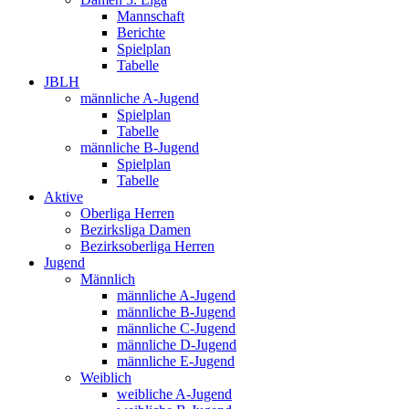
Mannschaft
Berichte
Spielplan
Tabelle
JBLH
männliche A-Jugend
Spielplan
Tabelle
männliche B-Jugend
Spielplan
Tabelle
Aktive
Oberliga Herren
Bezirksliga Damen
Bezirksoberliga Herren
Jugend
Männlich
männliche A-Jugend
männliche B-Jugend
männliche C-Jugend
männliche D-Jugend
männliche E-Jugend
Weiblich
weibliche A-Jugend