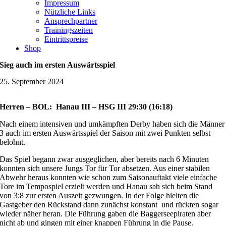
Impressum
Nützliche Links
Ansprechpartner
Trainingszeiten
Eintrittspreise
Shop
Sieg auch im ersten Auswärtsspiel
25. September 2024
Herren – BOL: Hanau III – HSG III 29:30 (16:18)
Nach einem intensiven und umkämpften Derby haben sich die Männer
3 auch im ersten Auswärtsspiel der Saison mit zwei Punkten selbst
belohnt.
Das Spiel begann zwar ausgeglichen, aber bereits nach 6 Minuten
konnten sich unsere Jungs Tor für Tor absetzen. Aus einer stabilen
Abwehr heraus konnten wie schon zum Saisonauftakt viele einfache
Tore im Tempospiel erzielt werden und Hanau sah sich beim Stand
von 3:8 zur ersten Auszeit gezwungen. In der Folge hielten die
Gastgeber den Rückstand dann zunächst konstant und rückten sogar
wieder näher heran. Die Führung gaben die Baggerseepiraten aber
nicht ab und gingen mit einer knappen Führung in die Pause.