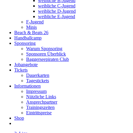
weibliche B-Jugend
weibliche C-Jugend
weibliche D-Jugend
weibliche E-Jugend
F-Jugend
Minis
Beach & Beats 26
Handballcamp
Sponsoring
Warum Sponsoring
Sponsoren Überblick
Baggerseepiraten Club
Jobangebote
Tickets
Dauerkarten
Tagestickets
Informationen
Impressum
Nützliche Links
Ansprechpartner
Trainingszeiten
Eintrittspreise
Shop