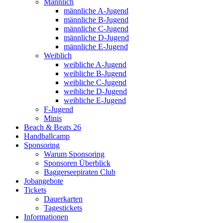
Männlich
männliche A-Jugend
männliche B-Jugend
männliche C-Jugend
männliche D-Jugend
männliche E-Jugend
Weiblich
weibliche A-Jugend
weibliche B-Jugend
weibliche C-Jugend
weibliche D-Jugend
weibliche E-Jugend
F-Jugend
Minis
Beach & Beats 26
Handballcamp
Sponsoring
Warum Sponsoring
Sponsoren Überblick
Baggerseepiraten Club
Jobangebote
Tickets
Dauerkarten
Tagestickets
Informationen