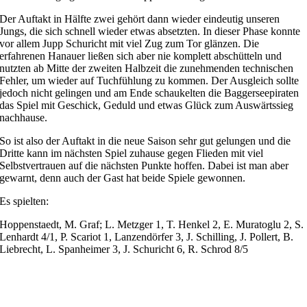
Der Auftakt in Hälfte zwei gehört dann wieder eindeutig unseren
Jungs, die sich schnell wieder etwas absetzten. In dieser Phase konnte
vor allem Jupp Schuricht mit viel Zug zum Tor glänzen. Die
erfahrenen Hanauer ließen sich aber nie komplett abschütteln und
nutzten ab Mitte der zweiten Halbzeit die zunehmenden technischen
Fehler, um wieder auf Tuchfühlung zu kommen. Der Ausgleich sollte
jedoch nicht gelingen und am Ende schaukelten die Baggerseepiraten
das Spiel mit Geschick, Geduld und etwas Glück zum Auswärtssieg
nachhause.
So ist also der Auftakt in die neue Saison sehr gut gelungen und die
Dritte kann im nächsten Spiel zuhause gegen Flieden mit viel
Selbstvertrauen auf die nächsten Punkte hoffen. Dabei ist man aber
gewarnt, denn auch der Gast hat beide Spiele gewonnen.
Es spielten:
Hoppenstaedt, M. Graf; L. Metzger 1, T. Henkel 2, E. Muratoglu 2, S.
Lenhardt 4/1, P. Scariot 1, Lanzendörfer 3, J. Schilling, J. Pollert, B.
Liebrecht, L. Spanheimer 3, J. Schuricht 6, R. Schrod 8/5