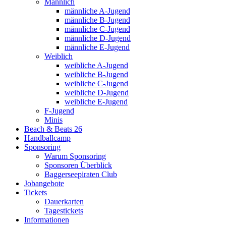
Männlich
männliche A-Jugend
männliche B-Jugend
männliche C-Jugend
männliche D-Jugend
männliche E-Jugend
Weiblich
weibliche A-Jugend
weibliche B-Jugend
weibliche C-Jugend
weibliche D-Jugend
weibliche E-Jugend
F-Jugend
Minis
Beach & Beats 26
Handballcamp
Sponsoring
Warum Sponsoring
Sponsoren Überblick
Baggerseepiraten Club
Jobangebote
Tickets
Dauerkarten
Tagestickets
Informationen