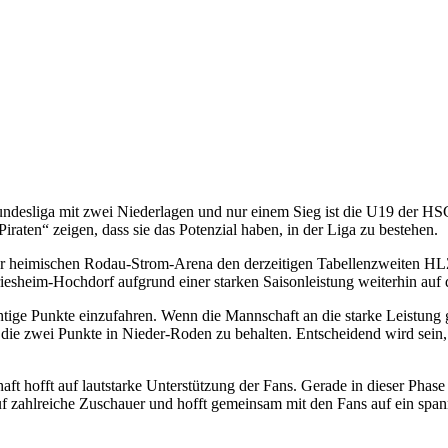
desliga mit zwei Niederlagen und nur einem Sieg ist die U19 der HSG 
en“ zeigen, dass sie das Potenzial haben, in der Liga zu bestehen.
heimischen Rodau-Strom-Arena den derzeitigen Tabellenzweiten HLZ 
esheim-Hochdorf aufgrund einer starken Saisonleistung weiterhin auf 
tige Punkte einzufahren. Wenn die Mannschaft an die starke Leistung 
ie zwei Punkte in Nieder-Roden zu behalten. Entscheidend wird sein,
 hofft auf lautstarke Unterstützung der Fans. Gerade in dieser Phase d
 zahlreiche Zuschauer und hofft gemeinsam mit den Fans auf ein spann