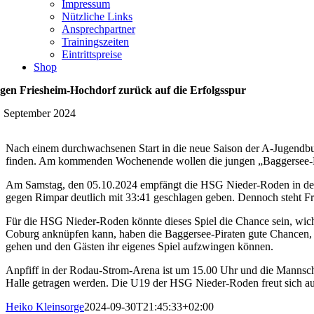
Impressum
Nützliche Links
Ansprechpartner
Trainingszeiten
Eintrittspreise
Shop
gen Friesheim-Hochdorf zurück auf die Erfolgsspur
. September 2024
Nach einem durchwachsenen Start in die neue Saison der A-Jugendbun
finden. Am kommenden Wochenende wollen die jungen „Baggersee-Pirat
Am Samstag, den 05.10.2024 empfängt die HSG Nieder-Roden in der 
gegen Rimpar deutlich mit 33:41 geschlagen geben. Dennoch steht Fri
Für die HSG Nieder-Roden könnte dieses Spiel die Chance sein, wich
Coburg anknüpfen kann, haben die Baggersee-Piraten gute Chancen, d
gehen und den Gästen ihr eigenes Spiel aufzwingen können.
Anpfiff in der Rodau-Strom-Arena ist um 15.00 Uhr und die Mannschaft
Halle getragen werden. Die U19 der HSG Nieder-Roden freut sich auf
Heiko Kleinsorge
2024-09-30T21:45:33+02:00