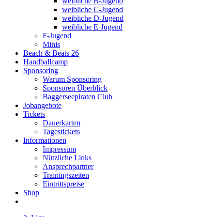
weibliche B-Jugend
weibliche C-Jugend
weibliche D-Jugend
weibliche E-Jugend
F-Jugend
Minis
Beach & Beats 26
Handballcamp
Sponsoring
Warum Sponsoring
Sponsoren Überblick
Baggerseepiraten Club
Jobangebote
Tickets
Dauerkarten
Tagestickets
Informationen
Impressum
Nützliche Links
Ansprechpartner
Trainingszeiten
Eintrittspreise
Shop