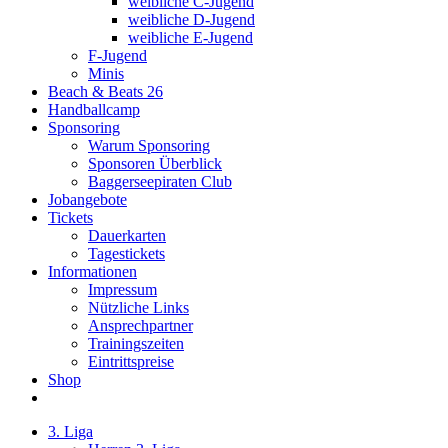
weibliche C-Jugend
weibliche D-Jugend
weibliche E-Jugend
F-Jugend
Minis
Beach & Beats 26
Handballcamp
Sponsoring
Warum Sponsoring
Sponsoren Überblick
Baggerseepiraten Club
Jobangebote
Tickets
Dauerkarten
Tagestickets
Informationen
Impressum
Nützliche Links
Ansprechpartner
Trainingszeiten
Eintrittspreise
Shop
3. Liga