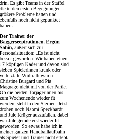
drin. Es gibt Teams in der Staffel,
die in den ersten Begegnungen
größere Probleme hatten und
ebenfalls noch nicht gepunktet
haben.
Der Trainer der
Baggerseepiratinnen, Ergün
Sahin
, äußert sich zur
Personalsituation: „Es ist nicht
besser geworden. Wir haben einen
17-köpfigen Kader und davon sind
sieben Spielerinnen krank oder
verletzt. In Wülfrath waren
Christine Burgard und Pia
Magnago nicht mit von der Partie.
Ob die beiden Torjägerinnen bis
zum Wochenende wieder fit
werden, steht in den Sternen. Jetzt
drohen noch Naomi Speckhardt
und Jule Krüger auszufallen, dabei
war Jule gerade erst wieder fit
geworden. So etwas habe ich in
meiner ganzen Handballlaufbahn
als Spieler und Trainer nicht erlebt.