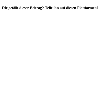
Dir gefällt dieser Beitrag? Teile ihn auf diesen Plattformen!
Facebook
X
Reddit
WhatsApp
E-
Mail