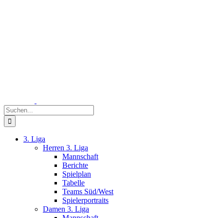
Zum
Inhalt
springen
Suche
nach:
3. Liga
Herren 3. Liga
Mannschaft
Berichte
Spielplan
Tabelle
Teams Süd/West
Spielerportraits
Damen 3. Liga
Mannschaft