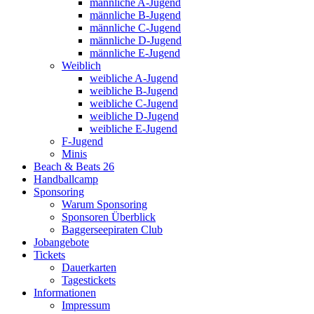
männliche A-Jugend
männliche B-Jugend
männliche C-Jugend
männliche D-Jugend
männliche E-Jugend
Weiblich
weibliche A-Jugend
weibliche B-Jugend
weibliche C-Jugend
weibliche D-Jugend
weibliche E-Jugend
F-Jugend
Minis
Beach & Beats 26
Handballcamp
Sponsoring
Warum Sponsoring
Sponsoren Überblick
Baggerseepiraten Club
Jobangebote
Tickets
Dauerkarten
Tagestickets
Informationen
Impressum