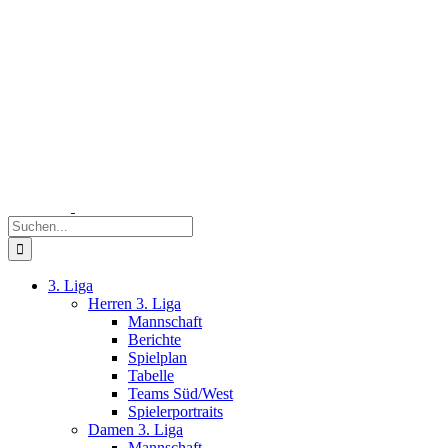
Zum
Inhalt
springen
Suche
nach:
3. Liga
Herren 3. Liga
Mannschaft
Berichte
Spielplan
Tabelle
Teams Süd/West
Spielerportraits
Damen 3. Liga
Mannschaft