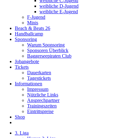
weibliche C-Jugend
weibliche D-Jugend
weibliche E-Jugend
F-Jugend
Minis
Beach & Beats 26
Handballcamp
Sponsoring
Warum Sponsoring
Sponsoren Überblick
Baggerseepiraten Club
Jobangebote
Tickets
Dauerkarten
Tagestickets
Informationen
Impressum
Nützliche Links
Ansprechpartner
Trainingszeiten
Eintrittspreise
Shop
3. Liga