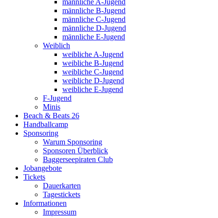
männliche A-Jugend
männliche B-Jugend
männliche C-Jugend
männliche D-Jugend
männliche E-Jugend
Weiblich
weibliche A-Jugend
weibliche B-Jugend
weibliche C-Jugend
weibliche D-Jugend
weibliche E-Jugend
F-Jugend
Minis
Beach & Beats 26
Handballcamp
Sponsoring
Warum Sponsoring
Sponsoren Überblick
Baggerseepiraten Club
Jobangebote
Tickets
Dauerkarten
Tagestickets
Informationen
Impressum