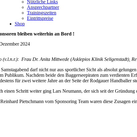
Nützliche Links
Ansprechpartner
Trainingszeiten
Eintrittspreise
Shop
onsoren bleiben weiterhin an Bord !
 Dezember 2024
o (v.l.n.r.): Frau Dr. Anita Mittwede (Asklepios Klinik Seligenstadt)
 Samstagabend darf nicht nur aus sportlicher Sicht als absolut gelu
im Publikum. Nachdem beide den Baggerseepiraten zum verdienten Erfolg 
destens für zwei weitere Jahre an der Seite der Rodgauer Handballer st
h einen Schritt weiter ging Lars Neumann, der sich seit der Gründung 
 Reinhard Pietschmann vom Sponsoring Team waren diese Zusagen eine w