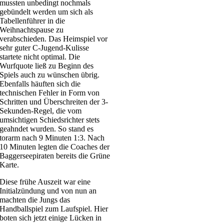
mussten unbedingt nochmals
gebündelt werden um sich als
Tabellenführer in die
Weihnachtspause zu
verabschieden. Das Heimspiel vor
sehr guter C-Jugend-Kulisse
startete nicht optimal. Die
Wurfquote ließ zu Beginn des
Spiels auch zu wünschen übrig.
Ebenfalls häuften sich die
technischen Fehler in Form von
Schritten und Überschreiten der 3-
Sekunden-Regel, die vom
umsichtigen Schiedsrichter stets
geahndet wurden. So stand es
torarm nach 9 Minuten 1:3. Nach
10 Minuten legten die Coaches der
Baggerseepiraten bereits die Grüne
Karte.
Diese frühe Auszeit war eine
Initialzündung und von nun an
machten die Jungs das
Handballspiel zum Laufspiel. Hier
boten sich jetzt einige Lücken in