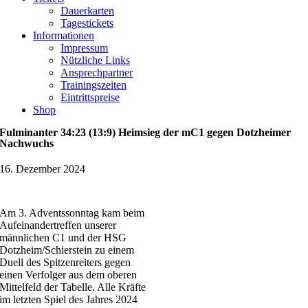
Dauerkarten
Tagestickets
Informationen
Impressum
Nützliche Links
Ansprechpartner
Trainingszeiten
Eintrittspreise
Shop
Fulminanter 34:23 (13:9) Heimsieg der mC1 gegen Dotzheimer
Nachwuchs
16. Dezember 2024
Am 3. Adventssonntag kam beim
Aufeinandertreffen unserer
männlichen C1 und der HSG
Dotzheim/Schierstein zu einem
Duell des Spitzenreiters gegen
einen Verfolger aus dem oberen
Mittelfeld der Tabelle. Alle Kräfte
im letzten Spiel des Jahres 2024