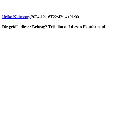
Heiko Kleinsorge
2024-12-16T22:42:14+01:00
Dir gefällt dieser Beitrag? Teile ihn auf diesen Plattformen!
Facebook
X
Reddit
WhatsApp
E-
Mail