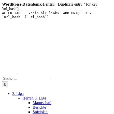
WordPress-Datenbank-Fehler:
[Duplicate entry '' for key
'url_hash']
ALTER TABLE `xodin_blc_links` ADD UNIQUE KEY
`url_hash` (`url_hash`)
Zum
Inhalt
springen
Suche
nach:
3. Liga
Herren 3. Liga
Mannschaft
Berichte
Spielplan