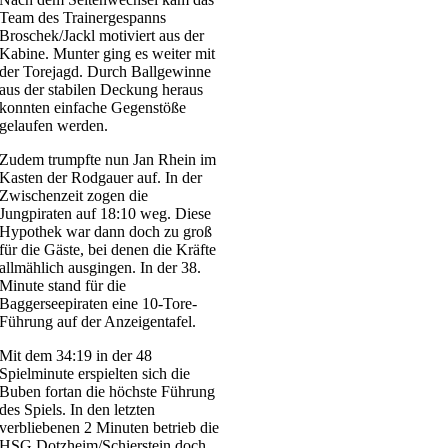
Team des Trainergespanns
Broschek/Jackl motiviert aus der
Kabine. Munter ging es weiter mit
der Torejagd. Durch Ballgewinne
aus der stabilen Deckung heraus
konnten einfache Gegenstöße
gelaufen werden.
Zudem trumpfte nun Jan Rhein im
Kasten der Rodgauer auf. In der
Zwischenzeit zogen die
Jungpiraten auf 18:10 weg. Diese
Hypothek war dann doch zu groß
für die Gäste, bei denen die Kräfte
allmählich ausgingen. In der 38.
Minute stand für die
Baggerseepiraten eine 10-Tore-
Führung auf der Anzeigentafel.
Mit dem 34:19 in der 48
Spielminute erspielten sich die
Buben fortan die höchste Führung
des Spiels. In den letzten
verbliebenen 2 Minuten betrieb die
HSG Dotzheim/Schierstein doch