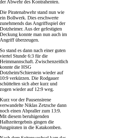
der Abwehr des Kontrahenten.
Die Piratenabwehr stand nun wie
ein Bollwerk. Dies erschwerte
zunehmends das Angriffsspiel der
Dotzheimer. Aus der gefestigten
Deckung konnte man nun auch im
Angriff überzeugen.
So stand es dann nach einer guten
viertel Stunde 6:3 für die
Heimmannschaft. Zwischenzeitlich
konnte die HSG
Dotzheim/Schierstein wieder auf
10:9 verkürzen. Die Rodgauer
schüttelten sich aber kurz und
zogen wieder auf 12:9 weg.
Kurz vor der Pausensirene
verwandelte Niklas Zetzsche dann
noch einen Abpraller zum 13:9.
Mit diesem beruhigenden
Halbzeitergebnis gingen die
Jungpiraten in die Katakomben.
Nach dem Seitenwechsel kam das