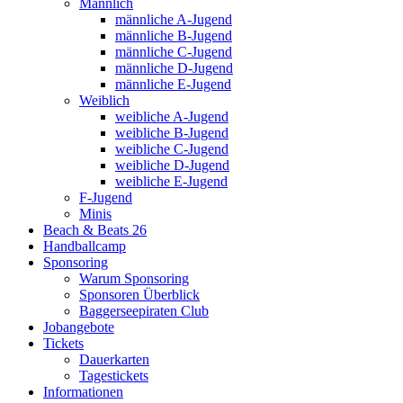
Männlich
männliche A-Jugend
männliche B-Jugend
männliche C-Jugend
männliche D-Jugend
männliche E-Jugend
Weiblich
weibliche A-Jugend
weibliche B-Jugend
weibliche C-Jugend
weibliche D-Jugend
weibliche E-Jugend
F-Jugend
Minis
Beach & Beats 26
Handballcamp
Sponsoring
Warum Sponsoring
Sponsoren Überblick
Baggerseepiraten Club
Jobangebote
Tickets
Dauerkarten
Tagestickets
Informationen