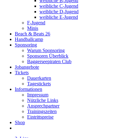
weibliche B-Jugend
weibliche C-Jugend
weibliche D-Jugend
weibliche E-Jugend
F-Jugend
Minis
Beach & Beats 26
Handballcamp
Sponsoring
Warum Sponsoring
Sponsoren Überblick
Baggerseepiraten Club
Jobangebote
Tickets
Dauerkarten
Tagestickets
Informationen
Impressum
Nützliche Links
Ansprechpartner
Trainingszeiten
Eintrittspreise
Shop