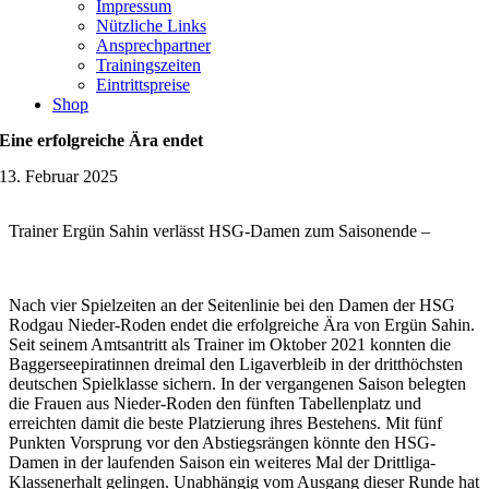
Impressum
Nützliche Links
Ansprechpartner
Trainingszeiten
Eintrittspreise
Shop
Eine erfolgreiche Ära endet
13. Februar 2025
Trainer Ergün Sahin verlässt HSG-Damen zum Saisonende –
Nach vier Spielzeiten an der Seitenlinie bei den Damen der HSG
Rodgau Nieder-Roden endet die erfolgreiche Ära von Ergün Sahin.
Seit seinem Amtsantritt als Trainer im Oktober 2021 konnten die
Baggerseepiratinnen dreimal den Ligaverbleib in der dritthöchsten
deutschen Spielklasse sichern. In der vergangenen Saison belegten
die Frauen aus Nieder-Roden den fünften Tabellenplatz und
erreichten damit die beste Platzierung ihres Bestehens. Mit fünf
Punkten Vorsprung vor den Abstiegsrängen könnte den HSG-
Damen in der laufenden Saison ein weiteres Mal der Drittliga-
Klassenerhalt gelingen. Unabhängig vom Ausgang dieser Runde hat