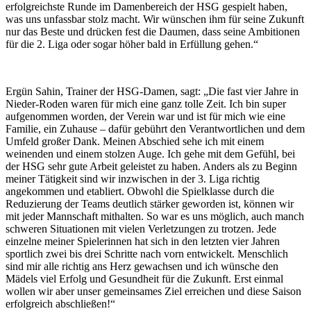
erfolgreichste Runde im Damenbereich der HSG gespielt haben,
was uns unfassbar stolz macht. Wir wünschen ihm für seine Zukunft
nur das Beste und drücken fest die Daumen, dass seine Ambitionen
für die 2. Liga oder sogar höher bald in Erfüllung gehen.“
Ergün Sahin, Trainer der HSG-Damen, sagt: „Die fast vier Jahre in
Nieder-Roden waren für mich eine ganz tolle Zeit. Ich bin super
aufgenommen worden, der Verein war und ist für mich wie eine
Familie, ein Zuhause – dafür gebührt den Verantwortlichen und dem
Umfeld großer Dank. Meinen Abschied sehe ich mit einem
weinenden und einem stolzen Auge. Ich gehe mit dem Gefühl, bei
der HSG sehr gute Arbeit geleistet zu haben. Anders als zu Beginn
meiner Tätigkeit sind wir inzwischen in der 3. Liga richtig
angekommen und etabliert. Obwohl die Spielklasse durch die
Reduzierung der Teams deutlich stärker geworden ist, können wir
mit jeder Mannschaft mithalten. So war es uns möglich, auch manch
schweren Situationen mit vielen Verletzungen zu trotzen. Jede
einzelne meiner Spielerinnen hat sich in den letzten vier Jahren
sportlich zwei bis drei Schritte nach vorn entwickelt. Menschlich
sind mir alle richtig ans Herz gewachsen und ich wünsche den
Mädels viel Erfolg und Gesundheit für die Zukunft. Erst einmal
wollen wir aber unser gemeinsames Ziel erreichen und diese Saison
erfolgreich abschließen!“