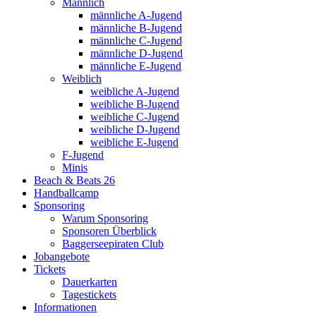
Männlich
männliche A-Jugend
männliche B-Jugend
männliche C-Jugend
männliche D-Jugend
männliche E-Jugend
Weiblich
weibliche A-Jugend
weibliche B-Jugend
weibliche C-Jugend
weibliche D-Jugend
weibliche E-Jugend
F-Jugend
Minis
Beach & Beats 26
Handballcamp
Sponsoring
Warum Sponsoring
Sponsoren Überblick
Baggerseepiraten Club
Jobangebote
Tickets
Dauerkarten
Tagestickets
Informationen