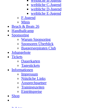
weibliche B-Jugend
weibliche C-Jugend
weibliche D-Jugend
weibliche E-Jugend
F-Jugend
Minis
Beach & Beats 26
Handballcamp
Sponsoring
Warum Sponsoring
Sponsoren Überblick
Baggerseepiraten Club
Jobangebote
Tickets
Dauerkarten
Tagestickets
Informationen
Impressum
Nützliche Links
Ansprechpartner
Trainingszeiten
Eintrittspreise
Shop