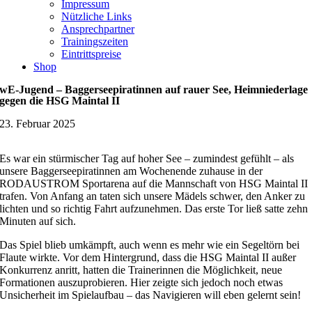
Impressum
Nützliche Links
Ansprechpartner
Trainingszeiten
Eintrittspreise
Shop
wE-Jugend – Baggerseepiratinnen auf rauer See, Heimniederlage
gegen die HSG Maintal II
23. Februar 2025
Es war ein stürmischer Tag auf hoher See – zumindest gefühlt – als
unsere Baggerseepiratinnen am Wochenende zuhause in der
RODAUSTROM Sportarena auf die Mannschaft von HSG Maintal II
trafen. Von Anfang an taten sich unsere Mädels schwer, den Anker zu
lichten und so richtig Fahrt aufzunehmen. Das erste Tor ließ satte zehn
Minuten auf sich.
Das Spiel blieb umkämpft, auch wenn es mehr wie ein Segeltörn bei
Flaute wirkte. Vor dem Hintergrund, dass die HSG Maintal II außer
Konkurrenz anritt, hatten die Trainerinnen die Möglichkeit, neue
Formationen auszuprobieren. Hier zeigte sich jedoch noch etwas
Unsicherheit im Spielaufbau – das Navigieren will eben gelernt sein!