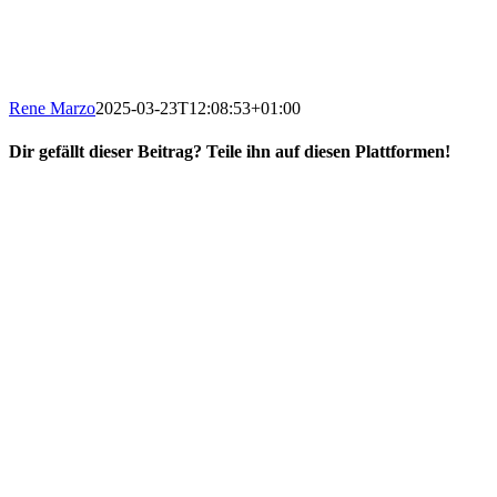
Rene Marzo
2025-03-23T12:08:53+01:00
Dir gefällt dieser Beitrag? Teile ihn auf diesen Plattformen!
Facebook
X
Reddit
WhatsApp
E-
Mail