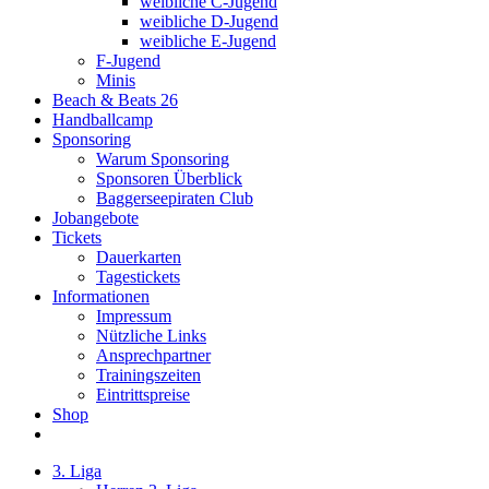
weibliche C-Jugend
weibliche D-Jugend
weibliche E-Jugend
F-Jugend
Minis
Beach & Beats 26
Handballcamp
Sponsoring
Warum Sponsoring
Sponsoren Überblick
Baggerseepiraten Club
Jobangebote
Tickets
Dauerkarten
Tagestickets
Informationen
Impressum
Nützliche Links
Ansprechpartner
Trainingszeiten
Eintrittspreise
Shop
3. Liga