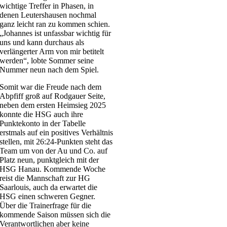
wichtige Treffer in Phasen, in
denen Leutershausen nochmal
ganz leicht ran zu kommen schien.
„Johannes ist unfassbar wichtig für
uns und kann durchaus als
verlängerter Arm von mir betitelt
werden“, lobte Sommer seine
Nummer neun nach dem Spiel.
Somit war die Freude nach dem
Abpfiff groß auf Rodgauer Seite,
neben dem ersten Heimsieg 2025
konnte die HSG auch ihre
Punktekonto in der Tabelle
erstmals auf ein positives Verhältnis
stellen, mit 26:24-Punkten steht das
Team um von der Au und Co. auf
Platz neun, punktgleich mit der
HSG Hanau. Kommende Woche
reist die Mannschaft zur HG
Saarlouis, auch da erwartet die
HSG einen schweren Gegner.
Über die Trainerfrage für die
kommende Saison müssen sich die
Verantwortlichen aber keine