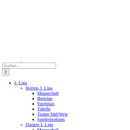
Zum
Inhalt
springen
Suche
nach:
3. Liga
Herren 3. Liga
Mannschaft
Berichte
Spielplan
Tabelle
Teams Süd/West
Spielerportraits
Damen 3. Liga
Mannschaft