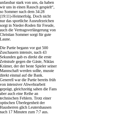
unfassbar stark von uns, da haben
wir uns in einen Rausch gespielt“,
so Sommer nach dem 34:28
(19:11)-Heimerfolg. Doch nicht
nur das sportliche Ausrufezeichen
sorgt in Nieder-Roden für Freude,
auch die Vertragsverlängerung von
Christian Sommer sorgt für gute
Laune.
Die Partie begann vor gut 500
Zuschauern intensiv, nach 43
Sekunden gab es direkt die erste
Zeitstrafe gegen die Gäste, Niklas
Krämer, der der beste Spieler seiner
Mannschaft werden sollte, musste
direkt einmal auf die Bank.
Generell war die Partie bereits früh
von intensiver Abwehrarbeit
geprägt, gleichzeitig sahen die Fans
aber auch eine Reihe an
technischen Fehlern. Trotz einer
optischen Überlegenheit der
Hausherren glich Leutershausen
nach 17 Minuten zum 7:7 aus.