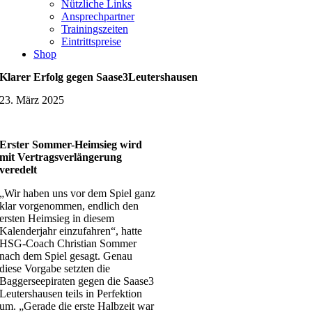
Nützliche Links
Ansprechpartner
Trainingszeiten
Eintrittspreise
Shop
Klarer Erfolg gegen Saase3Leutershausen
23. März 2025
Erster Sommer-Heimsieg wird
mit Vertragsverlängerung
veredelt
„Wir haben uns vor dem Spiel ganz
klar vorgenommen, endlich den
ersten Heimsieg in diesem
Kalenderjahr einzufahren“, hatte
HSG-Coach Christian Sommer
nach dem Spiel gesagt. Genau
diese Vorgabe setzten die
Baggerseepiraten gegen die Saase3
Leutershausen teils in Perfektion
um. „Gerade die erste Halbzeit war