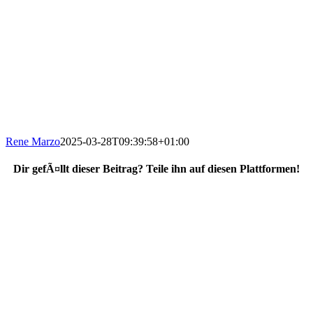
Rene Marzo
2025-03-28T09:39:58+01:00
Dir gefÃ¤llt dieser Beitrag? Teile ihn auf diesen Plattformen!
Facebook
X
Reddit
WhatsApp
E-
Mail