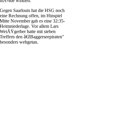
mÃ¼de wirkten.
Gegen Saarlouis hat die HSG noch
eine Rechnung offen, im Hinspiel
Mitte November gab es eine 32:35-
Heimniederlage. Vor allem Lars
WeiÃŸgerber hatte mit sieben
Treffern den â€žBaggerseepiraten"
besonders wehgetan.