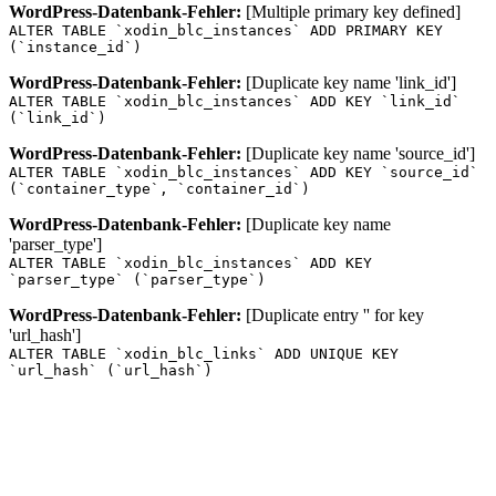
WordPress-Datenbank-Fehler:
[Multiple primary key defined]
ALTER TABLE `xodin_blc_instances` ADD PRIMARY KEY
(`instance_id`)
WordPress-Datenbank-Fehler:
[Duplicate key name 'link_id']
ALTER TABLE `xodin_blc_instances` ADD KEY `link_id`
(`link_id`)
WordPress-Datenbank-Fehler:
[Duplicate key name 'source_id']
ALTER TABLE `xodin_blc_instances` ADD KEY `source_id`
(`container_type`, `container_id`)
WordPress-Datenbank-Fehler:
[Duplicate key name
'parser_type']
ALTER TABLE `xodin_blc_instances` ADD KEY
`parser_type` (`parser_type`)
WordPress-Datenbank-Fehler:
[Duplicate entry '' for key
'url_hash']
ALTER TABLE `xodin_blc_links` ADD UNIQUE KEY
`url_hash` (`url_hash`)
Zum
Inhalt
springen