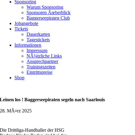
Sponsoring
Warum Sponsoring
Sponsoren Ãœberblick
Baggerseepiraten Club
Jobangebote
Tickets
Dauerkarten
Tagestickets
Informationen
Impressum
NÃ¼tzliche Links
Ansprechpartner
Trainingszeiten
Eintrittspreise
Shop
Leinen los ! Baggerseepiraten segeln nach Saarlouis
28. MÃ¤rz 2025
Die Drittliga-Handballer der HSG