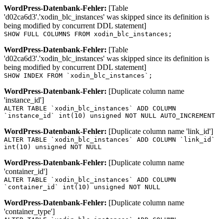
WordPress-Datenbank-Fehler:
[Table
'd02ca6d3'.'xodin_blc_instances' was skipped since its definition is
being modified by concurrent DDL statement]
SHOW FULL COLUMNS FROM xodin_blc_instances;
WordPress-Datenbank-Fehler:
[Table
'd02ca6d3'.'xodin_blc_instances' was skipped since its definition is
being modified by concurrent DDL statement]
SHOW INDEX FROM `xodin_blc_instances`;
WordPress-Datenbank-Fehler:
[Duplicate column name
'instance_id']
ALTER TABLE `xodin_blc_instances` ADD COLUMN
`instance_id` int(10) unsigned NOT NULL AUTO_INCREMENT
WordPress-Datenbank-Fehler:
[Duplicate column name 'link_id']
ALTER TABLE `xodin_blc_instances` ADD COLUMN `link_id`
int(10) unsigned NOT NULL
WordPress-Datenbank-Fehler:
[Duplicate column name
'container_id']
ALTER TABLE `xodin_blc_instances` ADD COLUMN
`container_id` int(10) unsigned NOT NULL
WordPress-Datenbank-Fehler:
[Duplicate column name
'container_type']