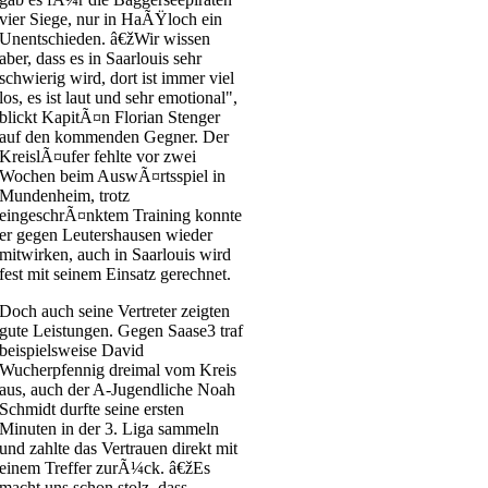
vier Siege, nur in HaÃŸloch ein
Unentschieden. â€žWir wissen
aber, dass es in Saarlouis sehr
schwierig wird, dort ist immer viel
los, es ist laut und sehr emotional",
blickt KapitÃ¤n Florian Stenger
auf den kommenden Gegner. Der
KreislÃ¤ufer fehlte vor zwei
Wochen beim AuswÃ¤rtsspiel in
Mundenheim, trotz
eingeschrÃ¤nktem Training konnte
er gegen Leutershausen wieder
mitwirken, auch in Saarlouis wird
fest mit seinem Einsatz gerechnet.
Doch auch seine Vertreter zeigten
gute Leistungen. Gegen Saase3 traf
beispielsweise David
Wucherpfennig dreimal vom Kreis
aus, auch der A-Jugendliche Noah
Schmidt durfte seine ersten
Minuten in der 3. Liga sammeln
und zahlte das Vertrauen direkt mit
einem Treffer zurÃ¼ck. â€žEs
macht uns schon stolz, dass