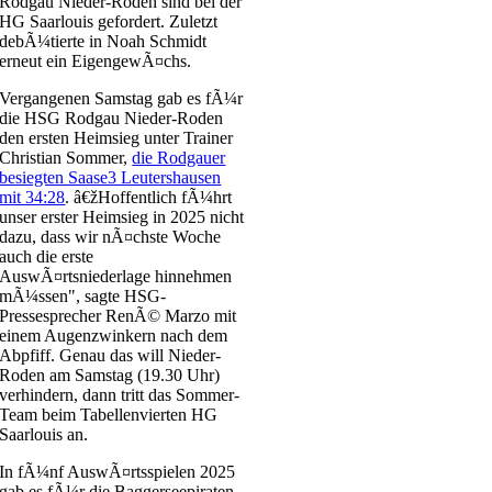
Rodgau Nieder-Roden sind bei der
HG Saarlouis gefordert. Zuletzt
debÃ¼tierte in Noah Schmidt
erneut ein EigengewÃ¤chs.
Vergangenen Samstag gab es fÃ¼r
die HSG Rodgau Nieder-Roden
den ersten Heimsieg unter Trainer
Christian Sommer,
die Rodgauer
besiegten Saase3 Leutershausen
mit 34:28
. â€žHoffentlich fÃ¼hrt
unser erster Heimsieg in 2025 nicht
dazu, dass wir nÃ¤chste Woche
auch die erste
AuswÃ¤rtsniederlage hinnehmen
mÃ¼ssen", sagte HSG-
Pressesprecher RenÃ© Marzo mit
einem Augenzwinkern nach dem
Abpfiff. Genau das will Nieder-
Roden am Samstag (19.30 Uhr)
verhindern, dann tritt das Sommer-
Team beim Tabellenvierten HG
Saarlouis an.
In fÃ¼nf AuswÃ¤rtsspielen 2025
gab es fÃ¼r die Baggerseepiraten