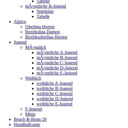
Tabelle
mÃ¤nnliche B-Jugend
Spielplan
Tabelle
Aktive
Oberliga Herren
Bezirksliga Damen
Bezirksoberliga Herren
Jugend
MÃ¤nnlich
mÃ¤nnliche A-Jugend
mÃ¤nnliche B-Jugend
mÃ¤nnliche C-Jugend
mÃ¤nnliche D-Jugend
mÃ¤nnliche E-Jugend
Weiblich
weibliche A-Jugend
weibliche B-Jugend
weibliche C-Jugend
weibliche D-Jugend
weibliche E-Jugend
F-Jugend
Minis
Beach & Beats 26
Handballcamp