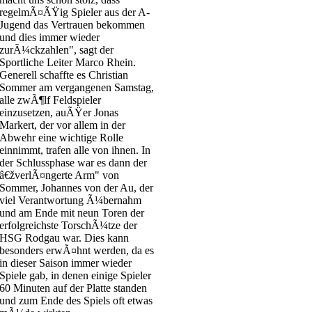
regelmÃ¤ÃŸig Spieler aus der A-
Jugend das Vertrauen bekommen
und dies immer wieder
zurÃ¼ckzahlen", sagt der
Sportliche Leiter Marco Rhein.
Generell schaffte es Christian
Sommer am vergangenen Samstag,
alle zwÃ¶lf Feldspieler
einzusetzen, auÃŸer Jonas
Markert, der vor allem in der
Abwehr eine wichtige Rolle
einnimmt, trafen alle von ihnen. In
der Schlussphase war es dann der
â€žverlÃ¤ngerte Arm" von
Sommer, Johannes von der Au, der
viel Verantwortung Ã¼bernahm
und am Ende mit neun Toren der
erfolgreichste TorschÃ¼tze der
HSG Rodgau war. Dies kann
besonders erwÃ¤hnt werden, da es
in dieser Saison immer wieder
Spiele gab, in denen einige Spieler
60 Minuten auf der Platte standen
und zum Ende des Spiels oft etwas