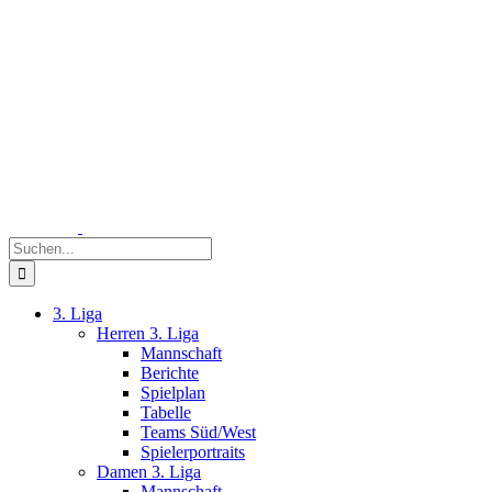
Zum
Inhalt
springen
Suche
nach:
3. Liga
Herren 3. Liga
Mannschaft
Berichte
Spielplan
Tabelle
Teams Süd/West
Spielerportraits
Damen 3. Liga
Mannschaft