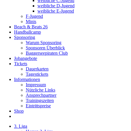
weibliche C-Jugend
weibliche D-Jugend
weibliche E-Jugend
F-Jugend
Minis
Beach & Beats 26
Handballcamp
Sponsoring
Warum Sponsoring
Sponsoren Überblick
Baggerseepiraten Club
Jobangebote
Tickets
Dauerkarten
Tagestickets
Informationen
Impressum
Nützliche Links
Ansprechpartner
Trainingszeiten
Eintrittspreise
Shop
3. Liga