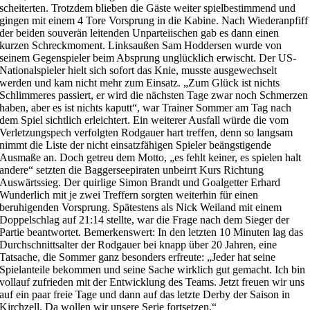
scheiterten. Trotzdem blieben die Gäste weiter spielbestimmend und
gingen mit einem 4 Tore Vorsprung in die Kabine. Nach Wiederanpfiff
der beiden souverän leitenden Unparteiischen gab es dann einen
kurzen Schreckmoment. Linksaußen Sam Hoddersen wurde von
seinem Gegenspieler beim Absprung unglücklich erwischt. Der US-
Nationalspieler hielt sich sofort das Knie, musste ausgewechselt
werden und kam nicht mehr zum Einsatz. „Zum Glück ist nichts
Schlimmeres passiert, er wird die nächsten Tage zwar noch Schmerzen
haben, aber es ist nichts kaputt“, war Trainer Sommer am Tag nach
dem Spiel sichtlich erleichtert. Ein weiterer Ausfall würde die vom
Verletzungspech verfolgten Rodgauer hart treffen, denn so langsam
nimmt die Liste der nicht einsatzfähigen Spieler beängstigende
Ausmaße an. Doch getreu dem Motto, „es fehlt keiner, es spielen halt
andere“ setzten die Baggerseepiraten unbeirrt Kurs Richtung
Auswärtssieg. Der quirlige Simon Brandt und Goalgetter Erhard
Wunderlich mit je zwei Treffern sorgten weiterhin für einen
beruhigenden Vorsprung. Spätestens als Nick Weiland mit einem
Doppelschlag auf 21:14 stellte, war die Frage nach dem Sieger der
Partie beantwortet. Bemerkenswert: In den letzten 10 Minuten lag das
Durchschnittsalter der Rodgauer bei knapp über 20 Jahren, eine
Tatsache, die Sommer ganz besonders erfreute: „Jeder hat seine
Spielanteile bekommen und seine Sache wirklich gut gemacht. Ich bin
vollauf zufrieden mit der Entwicklung des Teams. Jetzt freuen wir uns
auf ein paar freie Tage und dann auf das letzte Derby der Saison in
Kirchzell. Da wollen wir unsere Serie fortsetzen.“