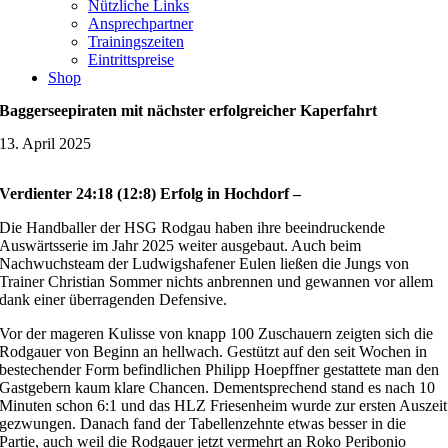
Nützliche Links
Ansprechpartner
Trainingszeiten
Eintrittspreise
Shop
Baggerseepiraten mit nächster erfolgreicher Kaperfahrt
13. April 2025
Verdienter 24:18 (12:8) Erfolg in Hochdorf –
Die Handballer der HSG Rodgau haben ihre beeindruckende
Auswärtsserie im Jahr 2025 weiter ausgebaut. Auch beim
Nachwuchsteam der Ludwigshafener Eulen ließen die Jungs von
Trainer Christian Sommer nichts anbrennen und gewannen vor allem
dank einer überragenden Defensive.
Vor der mageren Kulisse von knapp 100 Zuschauern zeigten sich die
Rodgauer von Beginn an hellwach. Gestützt auf den seit Wochen in
bestechender Form befindlichen Philipp Hoepffner gestattete man den
Gastgebern kaum klare Chancen. Dementsprechend stand es nach 10
Minuten schon 6:1 und das HLZ Friesenheim wurde zur ersten Auszeit
gezwungen. Danach fand der Tabellenzehnte etwas besser in die
Partie, auch weil die Rodgauer jetzt vermehrt an Roko Peribonio