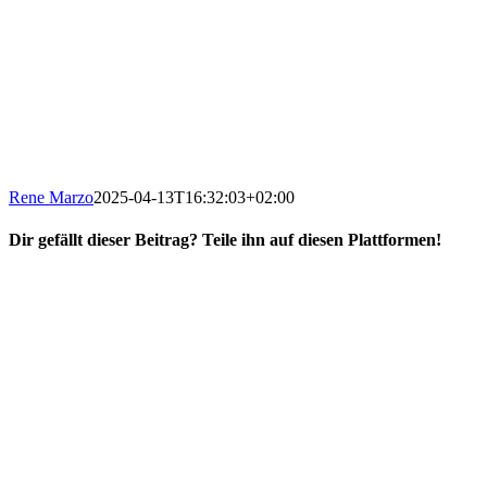
Rene Marzo
2025-04-13T16:32:03+02:00
Dir gefällt dieser Beitrag? Teile ihn auf diesen Plattformen!
Facebook
X
Reddit
WhatsApp
E-
Mail