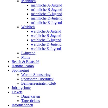
Männlich
männliche A-Jugend
männliche B-Jugend
männliche C-Jugend
männliche D-Jugend
männliche E-Jugend
Weiblich
weibliche A-Jugend
weibliche B-Jugend
weibliche C-Jugend
weibliche D-Jugend
weibliche E-Jugend
F-Jugend
Minis
Beach & Beats 26
Handballcamp
Sponsoring
Warum Sponsoring
Sponsoren Überblick
Baggerseepiraten Club
Jobangebote
Tickets
Dauerkarten
Tagestickets
Informationen