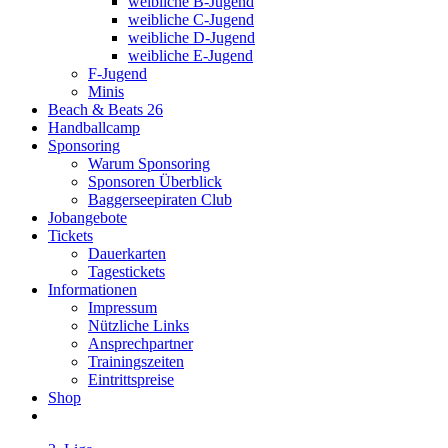
weibliche B-Jugend
weibliche C-Jugend
weibliche D-Jugend
weibliche E-Jugend
F-Jugend
Minis
Beach & Beats 26
Handballcamp
Sponsoring
Warum Sponsoring
Sponsoren Überblick
Baggerseepiraten Club
Jobangebote
Tickets
Dauerkarten
Tagestickets
Informationen
Impressum
Nützliche Links
Ansprechpartner
Trainingszeiten
Eintrittspreise
Shop