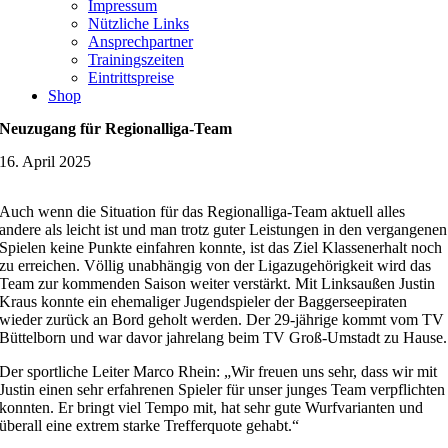
Impressum
Nützliche Links
Ansprechpartner
Trainingszeiten
Eintrittspreise
Shop
Neuzugang für Regionalliga-Team
16. April 2025
Auch wenn die Situation für das Regionalliga-Team aktuell alles
andere als leicht ist und man trotz guter Leistungen in den vergangenen
Spielen keine Punkte einfahren konnte, ist das Ziel Klassenerhalt noch
zu erreichen. Völlig unabhängig von der Ligazugehörigkeit wird das
Team zur kommenden Saison weiter verstärkt. Mit Linksaußen Justin
Kraus konnte ein ehemaliger Jugendspieler der Baggerseepiraten
wieder zurück an Bord geholt werden. Der 29-jährige kommt vom TV
Büttelborn und war davor jahrelang beim TV Groß-Umstadt zu Hause.
Der sportliche Leiter Marco Rhein: „Wir freuen uns sehr, dass wir mit
Justin einen sehr erfahrenen Spieler für unser junges Team verpflichten
konnten. Er bringt viel Tempo mit, hat sehr gute Wurfvarianten und
überall eine extrem starke Trefferquote gehabt.“