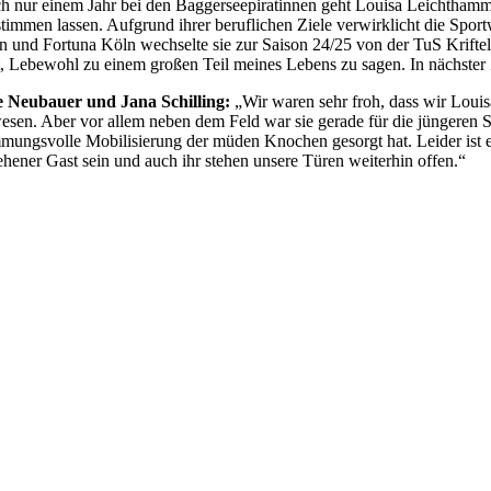
h nur einem Jahr bei den Baggerseepiratinnen geht Louisa Leichthamme
timmen lassen. Aufgrund ihrer beruflichen Ziele verwirklicht die Spo
n und Fortuna Köln wechselte sie zur Saison 24/25 von der TuS Kriftel 
t, Lebewohl zu einem großen Teil meines Lebens zu sagen. In nächster
e Neubauer und Jana Schilling:
„Wir waren sehr froh, dass wir Louisa
esen. Aber vor allem neben dem Feld war sie gerade für die jüngeren Sp
mmungsvolle Mobilisierung der müden Knochen gesorgt hat. Leider ist es
ehener Gast sein und auch ihr stehen unsere Türen weiterhin offen.“