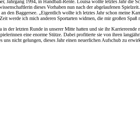
r, Jahrgang 1994, in Handball-Rente. Louisa wollte letztes Jahr die 
rtwissenschaftlerin dieses Vorhaben nun nach der abgelaufenen Spielze
an den Baggersee. „Eigentlich wollte ich letztes Jahr schon meine Karr
 Zeit werde ich mich anderen Sportarten widmen, die mir großen Spaß m
 in der letzten Runde in unserer Mitte hatten und sie ihr Karriereende
ielerinnen eine enorme Stütze. Dabei profitierte sie von ihren langjäh
 uns nicht gelungen, dieses Jahr einen neuerlichen Aufschub zu erwirke