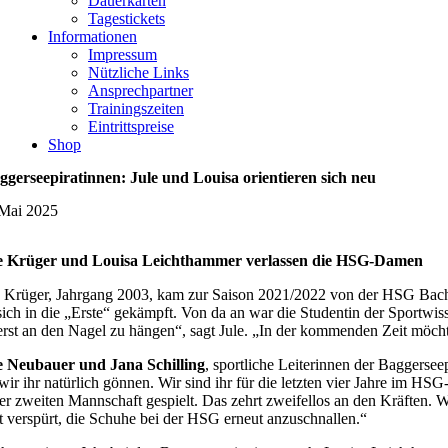
Dauerkarten
Tagestickets
Informationen
Impressum
Nützliche Links
Ansprechpartner
Trainingszeiten
Eintrittspreise
Shop
ggerseepiratinnen: Jule und Louisa orientieren sich neu
 Mai 2025
e Krüger und Louisa Leichthammer verlassen die HSG-Damen
e Krüger, Jahrgang 2003, kam zur Saison 2021/2022 von der HSG Bachg
 sich in die „Erste“ gekämpft. Von da an war die Studentin der Sportw
erst an den Nagel zu hängen“, sagt Jule. „In der kommenden Zeit möcht
e Neubauer und Jana Schilling
, sportliche Leiterinnen der Baggersee
wir ihr natürlich gönnen. Wir sind ihr für die letzten vier Jahre im HS
der zweiten Mannschaft gespielt. Das zehrt zweifellos an den Kräften. 
t verspürt, die Schuhe bei der HSG erneut anzuschnallen.“