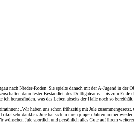
au nach Nieder-Roden. Sie spielte danach mit der A-Jugend in der Ob
issenschaften dann fester Bestandteil des Drittligateams – bis zum En
e ich herausfinden, was das Leben abseits der Halle noch so bereithä
piratinnen: „Wir haben uns schon frühzeitig mit Jule zusammengesetzt, u
G-Trikot sehr dankbar. Jule hat sich in ihren jungen Jahren immer wieder
Wir wünschen Jule sportlich und persönlich alles Gute auf ihrem weiter