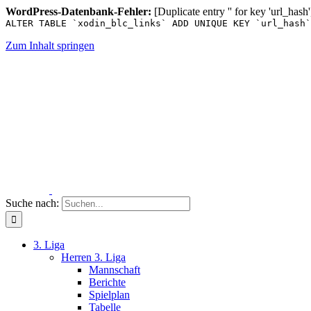
WordPress-Datenbank-Fehler:
[Duplicate entry '' for key 'url_hash'
ALTER TABLE `xodin_blc_links` ADD UNIQUE KEY `url_hash`
Zum Inhalt springen
Suche nach:
3. Liga
Herren 3. Liga
Mannschaft
Berichte
Spielplan
Tabelle