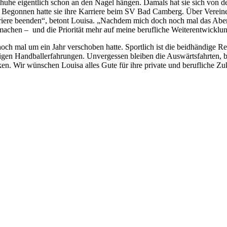
Schuhe eigentlich schon an den Nagel hängen. Damals hat sie sich von
it. Begonnen hatte sie ihre Karriere beim SV Bad Camberg. Über Verei
iere beenden“, betont Louisa. „Nachdem mich doch noch mal das Abenteu
achen – und die Priorität mehr auf meine berufliche Weiterentwicklun
 noch mal um ein Jahr verschoben hatte. Sportlich ist die beidhändige 
rigen Handballerfahrungen. Unvergessen bleiben die Auswärtsfahrten, b
n. Wir wünschen Louisa alles Gute für ihre private und berufliche Zuku