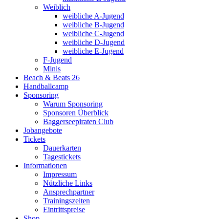
Weiblich
weibliche A-Jugend
weibliche B-Jugend
weibliche C-Jugend
weibliche D-Jugend
weibliche E-Jugend
F-Jugend
Minis
Beach & Beats 26
Handballcamp
Sponsoring
Warum Sponsoring
Sponsoren Überblick
Baggerseepiraten Club
Jobangebote
Tickets
Dauerkarten
Tagestickets
Informationen
Impressum
Nützliche Links
Ansprechpartner
Trainingszeiten
Eintrittspreise
Shop