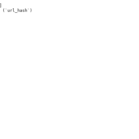
]
 (`url_hash`)