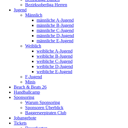
Bezirksoberliga Herren
Jugend
Männlich
männliche A-Jugend
männliche B-Jugend
männliche C-Jugend
männliche D-Jugend
männliche E-Jugend
Weiblich
weibliche A-Jugend
weibliche B-Jugend
weibliche C-Jugend
weibliche D-Jugend
weibliche E-Jugend
F-Jugend
Minis
Beach & Beats 26
Handballcamp
Sponsoring
Warum Sponsoring
Sponsoren Überblick
Baggerseepiraten Club
Jobangebote
Tickets