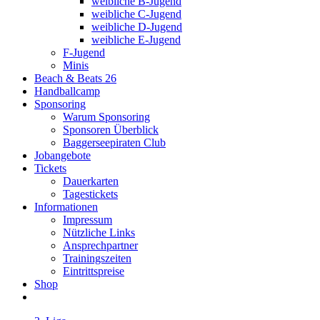
weibliche B-Jugend
weibliche C-Jugend
weibliche D-Jugend
weibliche E-Jugend
F-Jugend
Minis
Beach & Beats 26
Handballcamp
Sponsoring
Warum Sponsoring
Sponsoren Überblick
Baggerseepiraten Club
Jobangebote
Tickets
Dauerkarten
Tagestickets
Informationen
Impressum
Nützliche Links
Ansprechpartner
Trainingszeiten
Eintrittspreise
Shop