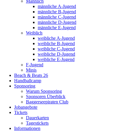
Männlich
männliche A-Jugend
männliche B-Jugend
männliche C-Jugend
männliche D-Jugend
männliche E-Jugend
Weiblich
weibliche A-Jugend
weibliche B-Jugend
weibliche C-Jugend
weibliche D-Jugend
weibliche E-Jugend
F-Jugend
Minis
Beach & Beats 26
Handballcamp
Sponsoring
Warum Sponsoring
Sponsoren Überblick
Baggerseepiraten Club
Jobangebote
Tickets
Dauerkarten
Tagestickets
Informationen