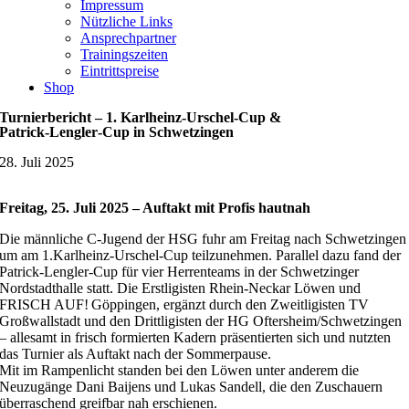
Impressum
Nützliche Links
Ansprechpartner
Trainingszeiten
Eintrittspreise
Shop
Turnierbericht – 1. Karlheinz‑Urschel‑Cup &
Patrick‑Lengler‑Cup in Schwetzingen
28. Juli 2025
Freitag, 25. Juli 2025 – Auftakt mit Profis hautnah
Die männliche C-Jugend der HSG fuhr am Freitag nach Schwetzingen
um am 1.Karlheinz-Urschel-Cup teilzunehmen. Parallel dazu fand der
Patrick‑Lengler‑Cup für vier Herrenteams in der Schwetzinger
Nordstadthalle statt. Die Erstligisten Rhein‑Neckar Löwen und
FRISCH AUF! Göppingen, ergänzt durch den Zweitligisten TV
Großwallstadt und den Drittligisten der HG Oftersheim/Schwetzingen
– allesamt in frisch formierten Kadern präsentierten sich und nutzten
das Turnier als Auftakt nach der Sommerpause.
Mit im Rampenlicht standen bei den Löwen unter anderem die
Neuzugänge Dani Baijens und Lukas Sandell, die den Zuschauern
überraschend greifbar nah erschienen.