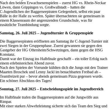
Nach den beiden Erwachsenenspielen – zuerst HG vs. Rhein‑Neckar
Löwen, dann Göppingen vs. Großwallstadt – hatten die
C‑Jugendlichen der Baggerseepiraten Gelegenheit, selbst ein paar
Bälle in der Halle zu werfen. Später übernachteten sie gemeinsam in
einem Klassenraum der angrenzenden Grundschule, was für
zusätzliche Teambindung sorgte.
Samstag, 26. Juli 2025 – Jugendturnier & Gruppenspiele
Die Baggerseepiraten eröffneten am Samstag ihr C‑Jugend-Turnier mit
zwei Siegen in der Gruppenphase. Zuerst gewannen sie gegen den
Gastgeber der HG Oftersheim/Schwetzingen, dann gegen die HSG
Konstanz.
Damit war der Einzug ins Halbfinale geschafft – ein toller Erfolg nach
einem erlebnisreichen Abend zuvor.
Nach den Spielen der Vorrunde kühlten dich die Jungs mit den Trainer
Maarten Broschek und Lenny Jackl im benachbarten Freibad ab –
Teamfreizeit pur – bevor abends gemeinsam Pizza gegessen wurde.
Ein schöner Abschluss des Tages!
Sonntag, 27. Juli 2025 – Entscheidungsspiele im Jugendbereich
Im Halbfinale trafen die Baggerseepiraten auf die Jungwölfe aus
Rimpar.
Mit einer starken Abwehrleistung sicherte sich das Team den Sieg und