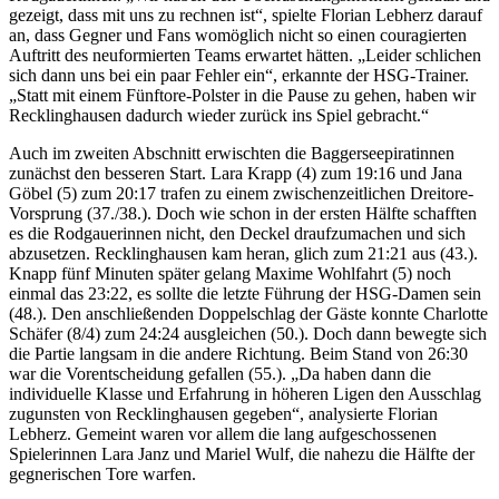
gezeigt, dass mit uns zu rechnen ist“, spielte Florian Lebherz darauf
an, dass Gegner und Fans womöglich nicht so einen couragierten
Auftritt des neuformierten Teams erwartet hätten. „Leider schlichen
sich dann uns bei ein paar Fehler ein“, erkannte der HSG-Trainer.
„Statt mit einem Fünftore-Polster in die Pause zu gehen, haben wir
Recklinghausen dadurch wieder zurück ins Spiel gebracht.“
Auch im zweiten Abschnitt erwischten die Baggerseepiratinnen
zunächst den besseren Start. Lara Krapp (4) zum 19:16 und Jana
Göbel (5) zum 20:17 trafen zu einem zwischenzeitlichen Dreitore-
Vorsprung (37./38.). Doch wie schon in der ersten Hälfte schafften
es die Rodgauerinnen nicht, den Deckel draufzumachen und sich
abzusetzen. Recklinghausen kam heran, glich zum 21:21 aus (43.).
Knapp fünf Minuten später gelang Maxime Wohlfahrt (5) noch
einmal das 23:22, es sollte die letzte Führung der HSG-Damen sein
(48.). Den anschließenden Doppelschlag der Gäste konnte Charlotte
Schäfer (8/4) zum 24:24 ausgleichen (50.). Doch dann bewegte sich
die Partie langsam in die andere Richtung. Beim Stand von 26:30
war die Vorentscheidung gefallen (55.). „Da haben dann die
individuelle Klasse und Erfahrung in höheren Ligen den Ausschlag
zugunsten von Recklinghausen gegeben“, analysierte Florian
Lebherz. Gemeint waren vor allem die lang aufgeschossenen
Spielerinnen Lara Janz und Mariel Wulf, die nahezu die Hälfte der
gegnerischen Tore warfen.