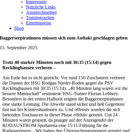
Impressum
Nützliche Links
Ansprechpartner
Trainingszeiten
Eintrittspreise
Shop
Baggerseepiratinnen müssen sich zum Auftakt geschlagen geben
15. September 2025
Trotz 40 starker Minuten noch mit 30:35 (15:14) gegen
Recklinghausen verloren –
Am Ende hat es nicht gereicht. Vor rund 150 Zuschauern verloren
die Damen der HSG Rodgau Nieder-Roden gegen die PSV
Recklinghausen mit 30:35 (15:14). „40 Minuten lang waren wir die
bessere Mannschaft“ resümierte HSG-Trainer Florian Lebherz.
Besonders in der ersten Halbzeit zeigten die Baggerseepiratinnen
eine starke Leistung. Die Abwehr stand sicher und ließ Gegentore
fast nur bei Kontersituationen zu. Und offensiv wurden die sich
bietenden Torchancen in dieser Phase effektiv genutzt. Gut 24
Minuten waren gespielt, da prangte auf der Anzeigetafel der
RODAUSTROM Sportarena eine 15:11-Führung für die
Rodgauerinnen. „Wir haben den Überraschungsmoment genutzt und