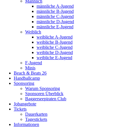
Männlich
männliche A-Jugend
männliche B-Jugend
männliche C-Jugend
männliche D-Jugend
männliche E-Jugend
Weiblich
weibliche A-Jugend
weibliche B-Jugend
weibliche C-Jugend
weibliche D-Jugend
weibliche E-Jugend
F-Jugend
Minis
Beach & Beats 26
Handballcamp
Sponsoring
Warum Sponsoring
Sponsoren Überblick
Baggerseepiraten Club
Jobangebote
Tickets
Dauerkarten
Tagestickets
Informationen