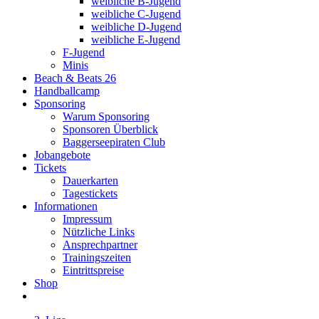
weibliche B-Jugend
weibliche C-Jugend
weibliche D-Jugend
weibliche E-Jugend
F-Jugend
Minis
Beach & Beats 26
Handballcamp
Sponsoring
Warum Sponsoring
Sponsoren Überblick
Baggerseepiraten Club
Jobangebote
Tickets
Dauerkarten
Tagestickets
Informationen
Impressum
Nützliche Links
Ansprechpartner
Trainingszeiten
Eintrittspreise
Shop