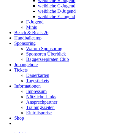
weibliche B-Jugend
weibliche C-Jugend
weibliche D-Jugend
weibliche E-Jugend
F-Jugend
Minis
Beach & Beats 26
Handballcamp
Sponsoring
Warum Sponsoring
Sponsoren Überblick
Baggerseepiraten Club
Jobangebote
Tickets
Dauerkarten
Tagestickets
Informationen
Impressum
Nützliche Links
Ansprechpartner
Trainingszeiten
Eintrittspreise
Shop