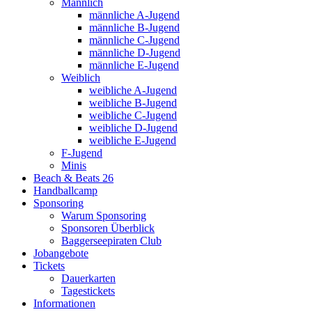
Männlich
männliche A-Jugend
männliche B-Jugend
männliche C-Jugend
männliche D-Jugend
männliche E-Jugend
Weiblich
weibliche A-Jugend
weibliche B-Jugend
weibliche C-Jugend
weibliche D-Jugend
weibliche E-Jugend
F-Jugend
Minis
Beach & Beats 26
Handballcamp
Sponsoring
Warum Sponsoring
Sponsoren Überblick
Baggerseepiraten Club
Jobangebote
Tickets
Dauerkarten
Tagestickets
Informationen