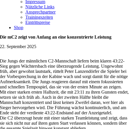
Impressum
Nützliche Links
Ansprechpartner
Trainingszeiten
Eintrittspreise
Shop
Die mC2 zeigt von Anfang an eine konzentrierte Leistung
22. September 2025
Die Jungs der männlichen C2-Mannschaft liefern beim klaren 43:22-
Sieg gegen Wächtersbach eine überzeugende Leistung. Ungewohnt
früh, aber gewohnt lautstark, rüttelt Peter Lanzendörfer die Spieler bei
der Vorbesprechung in der Kabine wach und sorgt damit für die nötige
Aufmerksamkeit. Die Jungs reagieren darauf mit einem fokussierten
und schnellen Tempospiel, das sie von der ersten Minute an zeigen.
Mit einer starken ersten Halbzeit, die mit 23:11 zu ihren Gunsten endet,
setzen sie sich früh ab. Auch in der zweiten Hälfte bleibt die
Mannschaft konzentriert und lässt keinen Zweifel daran, wer hier als
Sieger hervorgehen wird. Die Führung wächst kontinuierlich, und am
Ende steht der verdiente 43:22-Endstand auf der Anzeigetafel.
Die C2 überzeugt heute mit einer starken Teamleistung und zeigt, dass
sie sich nicht nur auf ihren guten Start verlassen können, sondern über
die gesamte Spielzeit hinweg konstant abliefern.