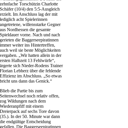
zehnfache Torschützin Charlotte
Schäfer (10/4) den 5:5-Ausgleich
erzielt. Im Anschluss lag der mit
lediglich acht Spielerinnen
angetretene, willensstarke Gegner
aus Nordhessen die gesamte
Spieldauer vorne. Nach und nach
gerieten die Baggerseepiratinnen
immer weiter ins Hintertreffen,
auch weil sie beste Möglichkeiten
vergaben. „Wir hatten allein in der
ersten Halbzeit 13 Fehlwürfe“,
ärgerte sich Nieder-Rodens Trainer
Florian Lebherz über die fehlende
Effizienz im Abschluss. „So etwas
bricht uns dann das Genick.“
Blieb die Partie bis zum
Seitenwechsel noch relativ offen,
zog Wildungen nach dem
Wiederanpfiff mit einem
Dreierpack auf sechs Tore davon
(35.). In der 50. Minute war dann
die endgültige Entscheidung
gefallen. Die Baggerseepiratinnen