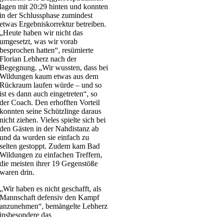
lagen mit 20:29 hinten und konnten
in der Schlussphase zumindest
etwas Ergebniskorrektur betreiben.
„Heute haben wir nicht das
umgesetzt, was wir vorab
besprochen hatten“, resümierte
Florian Lebherz nach der
Begegnung. „Wir wussten, dass bei
Wildungen kaum etwas aus dem
Rückraum laufen würde – und so
ist es dann auch eingetreten“, so
der Coach. Den erhofften Vorteil
konnten seine Schützlinge daraus
nicht ziehen. Vieles spielte sich bei
den Gästen in der Nahdistanz ab
und da wurden sie einfach zu
selten gestoppt. Zudem kam Bad
Wildungen zu einfachen Treffern,
die meisten ihrer 19 Gegenstöße
waren drin.
„Wir haben es nicht geschafft, als
Mannschaft defensiv den Kampf
anzunehmen“, bemängelte Lebherz
insbesondere das