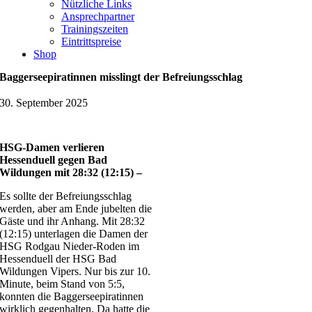
Nützliche Links
Ansprechpartner
Trainingszeiten
Eintrittspreise
Shop
Baggerseepiratinnen misslingt der Befreiungsschlag
30. September 2025
HSG-Damen verlieren
Hessenduell gegen Bad
Wildungen mit 28:32 (12:15) –
Es sollte der Befreiungsschlag
werden, aber am Ende jubelten die
Gäste und ihr Anhang. Mit 28:32
(12:15) unterlagen die Damen der
HSG Rodgau Nieder-Roden im
Hessenduell der HSG Bad
Wildungen Vipers. Nur bis zur 10.
Minute, beim Stand von 5:5,
konnten die Baggerseepiratinnen
wirklich gegenhalten. Da hatte die