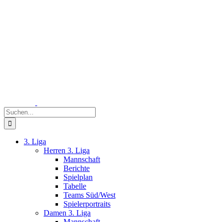
Zum
Inhalt
springen
Suche
nach:
3. Liga
Herren 3. Liga
Mannschaft
Berichte
Spielplan
Tabelle
Teams Süd/West
Spielerportraits
Damen 3. Liga
Mannschaft