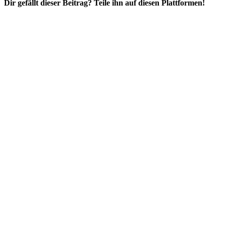
Dir gefällt dieser Beitrag? Teile ihn auf diesen Plattformen!
Facebook
X
Reddit
WhatsApp
E-
Mail