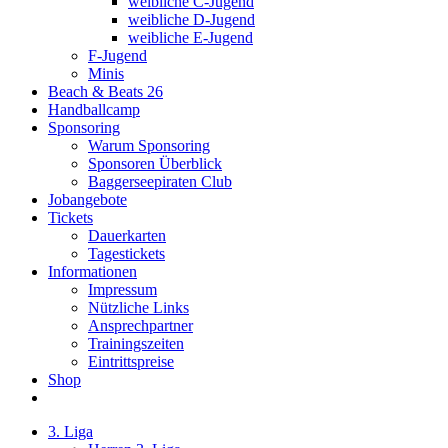
weibliche C-Jugend
weibliche D-Jugend
weibliche E-Jugend
F-Jugend
Minis
Beach & Beats 26
Handballcamp
Sponsoring
Warum Sponsoring
Sponsoren Überblick
Baggerseepiraten Club
Jobangebote
Tickets
Dauerkarten
Tagestickets
Informationen
Impressum
Nützliche Links
Ansprechpartner
Trainingszeiten
Eintrittspreise
Shop
3. Liga