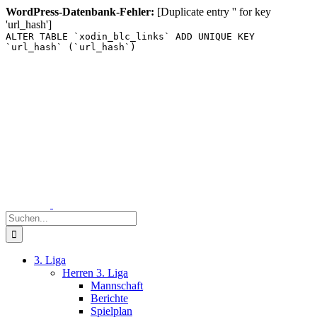
WordPress-Datenbank-Fehler:
[Duplicate entry '' for key
'url_hash']
ALTER TABLE `xodin_blc_links` ADD UNIQUE KEY
`url_hash` (`url_hash`)
Zum
Inhalt
springen
Suche
nach:
3. Liga
Herren 3. Liga
Mannschaft
Berichte
Spielplan