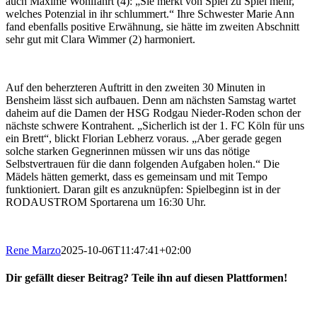
auch Maxime Wohlfahrt (4): „Sie merkt von Spiel zu Spiel mehr,
welches Potenzial in ihr schlummert.“ Ihre Schwester Marie Ann
fand ebenfalls positive Erwähnung, sie hätte im zweiten Abschnitt
sehr gut mit Clara Wimmer (2) harmoniert.
Auf den beherzteren Auftritt in den zweiten 30 Minuten in
Bensheim lässt sich aufbauen. Denn am nächsten Samstag wartet
daheim auf die Damen der HSG Rodgau Nieder-Roden schon der
nächste schwere Kontrahent. „Sicherlich ist der 1. FC Köln für uns
ein Brett“, blickt Florian Lebherz voraus. „Aber gerade gegen
solche starken Gegnerinnen müssen wir uns das nötige
Selbstvertrauen für die dann folgenden Aufgaben holen.“ Die
Mädels hätten gemerkt, dass es gemeinsam und mit Tempo
funktioniert. Daran gilt es anzuknüpfen: Spielbeginn ist in der
RODAUSTROM Sportarena um 16:30 Uhr.
Rene Marzo
2025-10-06T11:47:41+02:00
Dir gefällt dieser Beitrag? Teile ihn auf diesen Plattformen!
Facebook
X
Reddit
WhatsApp
E-