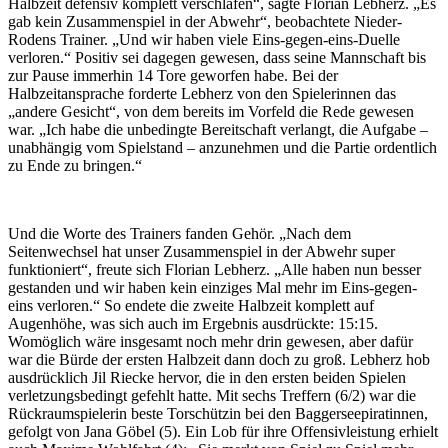
Halbzeit defensiv komplett verschlafen“, sagte Florian Lebherz. „Es
gab kein Zusammenspiel in der Abwehr“, beobachtete Nieder-
Rodens Trainer. „Und wir haben viele Eins-gegen-eins-Duelle
verloren.“ Positiv sei dagegen gewesen, dass seine Mannschaft bis
zur Pause immerhin 14 Tore geworfen habe. Bei der
Halbzeitansprache forderte Lebherz von den Spielerinnen das
„andere Gesicht“, von dem bereits im Vorfeld die Rede gewesen
war. „Ich habe die unbedingte Bereitschaft verlangt, die Aufgabe –
unabhängig vom Spielstand – anzunehmen und die Partie ordentlich
zu Ende zu bringen.“
Und die Worte des Trainers fanden Gehör. „Nach dem
Seitenwechsel hat unser Zusammenspiel in der Abwehr super
funktioniert“, freute sich Florian Lebherz. „Alle haben nun besser
gestanden und wir haben kein einziges Mal mehr im Eins-gegen-
eins verloren.“ So endete die zweite Halbzeit komplett auf
Augenhöhe, was sich auch im Ergebnis ausdrückte: 15:15.
Womöglich wäre insgesamt noch mehr drin gewesen, aber dafür
war die Bürde der ersten Halbzeit dann doch zu groß. Lebherz hob
ausdrücklich Jil Riecke hervor, die in den ersten beiden Spielen
verletzungsbedingt gefehlt hatte. Mit sechs Treffern (6/2) war die
Rückraumspielerin beste Torschützin bei den Baggerseepiratinnen,
gefolgt von Jana Göbel (5). Ein Lob für ihre Offensivleistung erhielt