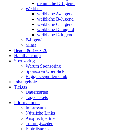
männliche E-Jugend
Weiblich
weibliche A-Jugend
weibliche B-Jugend
weibliche C-Jugend
weibliche D-Jugend
weibliche E-Jugend
F-Jugend
Minis
Beach & Beats 26
Handballcamp
Sponsoring
Warum Sponsoring
Sponsoren Überblick
Baggerseepiraten Club
Jobangebote
Tickets
Dauerkarten
Tagestickets
Informationen
Impressum
Nützliche Links
Ansprechpartner
Trainingszeiten
Eintrittspreise