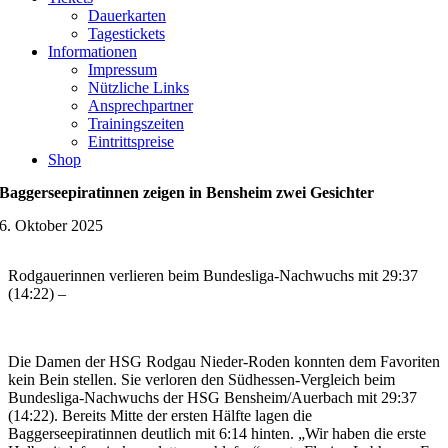
Dauerkarten
Tagestickets
Informationen
Impressum
Nützliche Links
Ansprechpartner
Trainingszeiten
Eintrittspreise
Shop
Baggerseepiratinnen zeigen in Bensheim zwei Gesichter
6. Oktober 2025
Rodgauerinnen verlieren beim Bundesliga-Nachwuchs mit 29:37
(14:22) –
Die Damen der HSG Rodgau Nieder-Roden konnten dem Favoriten
kein Bein stellen. Sie verloren den Südhessen-Vergleich beim
Bundesliga-Nachwuchs der HSG Bensheim/Auerbach mit 29:37
(14:22). Bereits Mitte der ersten Hälfte lagen die
Baggerseepiratinnen deutlich mit 6:14 hinten. „Wir haben die erste