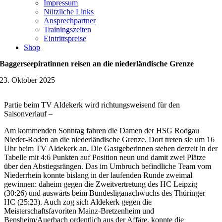
Impressum
Nützliche Links
Ansprechpartner
Trainingszeiten
Eintrittspreise
Shop
Baggerseepiratinnen reisen an die niederländische Grenze
23. Oktober 2025
Partie beim TV Aldekerk wird richtungsweisend für den
Saisonverlauf –
Am kommenden Sonntag fahren die Damen der HSG Rodgau
Nieder-Roden an die niederländische Grenze. Dort treten sie um 16
Uhr beim TV Aldekerk an. Die Gastgeberinnen stehen derzeit in der
Tabelle mit 4:6 Punkten auf Position neun und damit zwei Plätze
über den Abstiegsrängen. Das im Umbruch befindliche Team vom
Niederrhein konnte bislang in der laufenden Runde zweimal
gewinnen: daheim gegen die Zweitvertretung des HC Leipzig
(30:26) und auswärts beim Bundesliganachwuchs des Thüringer
HC (25:23). Auch zog sich Aldekerk gegen die
Meisterschaftsfavoriten Mainz-Bretzenheim und
Bensheim/Auerbach ordentlich aus der Affäre, konnte die