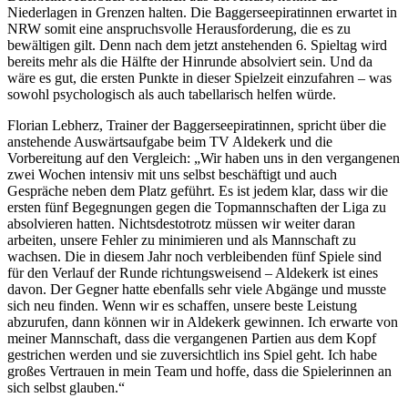
Niederlagen in Grenzen halten. Die Baggerseepiratinnen erwartet in
NRW somit eine anspruchsvolle Herausforderung, die es zu
bewältigen gilt. Denn nach dem jetzt anstehenden 6. Spieltag wird
bereits mehr als die Hälfte der Hinrunde absolviert sein. Und da
wäre es gut, die ersten Punkte in dieser Spielzeit einzufahren – was
sowohl psychologisch als auch tabellarisch helfen würde.
Florian Lebherz, Trainer der Baggerseepiratinnen, spricht über die
anstehende Auswärtsaufgabe beim TV Aldekerk und die
Vorbereitung auf den Vergleich: „Wir haben uns in den vergangenen
zwei Wochen intensiv mit uns selbst beschäftigt und auch
Gespräche neben dem Platz geführt. Es ist jedem klar, dass wir die
ersten fünf Begegnungen gegen die Topmannschaften der Liga zu
absolvieren hatten. Nichtsdestotrotz müssen wir weiter daran
arbeiten, unsere Fehler zu minimieren und als Mannschaft zu
wachsen. Die in diesem Jahr noch verbleibenden fünf Spiele sind
für den Verlauf der Runde richtungsweisend – Aldekerk ist eines
davon. Der Gegner hatte ebenfalls sehr viele Abgänge und musste
sich neu finden. Wenn wir es schaffen, unsere beste Leistung
abzurufen, dann können wir in Aldekerk gewinnen. Ich erwarte von
meiner Mannschaft, dass die vergangenen Partien aus dem Kopf
gestrichen werden und sie zuversichtlich ins Spiel geht. Ich habe
großes Vertrauen in mein Team und hoffe, dass die Spielerinnen an
sich selbst glauben.“