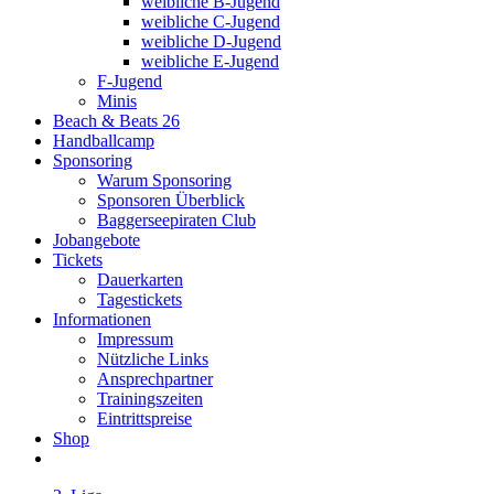
weibliche B-Jugend
weibliche C-Jugend
weibliche D-Jugend
weibliche E-Jugend
F-Jugend
Minis
Beach & Beats 26
Handballcamp
Sponsoring
Warum Sponsoring
Sponsoren Überblick
Baggerseepiraten Club
Jobangebote
Tickets
Dauerkarten
Tagestickets
Informationen
Impressum
Nützliche Links
Ansprechpartner
Trainingszeiten
Eintrittspreise
Shop