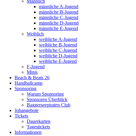
Männlich
männliche A-Jugend
männliche B-Jugend
männliche C-Jugend
männliche D-Jugend
männliche E-Jugend
Weiblich
weibliche A-Jugend
weibliche B-Jugend
weibliche C-Jugend
weibliche D-Jugend
weibliche E-Jugend
F-Jugend
Minis
Beach & Beats 26
Handballcamp
Sponsoring
Warum Sponsoring
Sponsoren Überblick
Baggerseepiraten Club
Jobangebote
Tickets
Dauerkarten
Tagestickets
Informationen