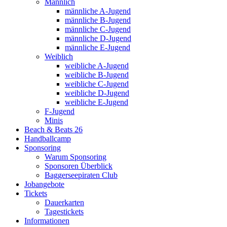
Männlich
männliche A-Jugend
männliche B-Jugend
männliche C-Jugend
männliche D-Jugend
männliche E-Jugend
Weiblich
weibliche A-Jugend
weibliche B-Jugend
weibliche C-Jugend
weibliche D-Jugend
weibliche E-Jugend
F-Jugend
Minis
Beach & Beats 26
Handballcamp
Sponsoring
Warum Sponsoring
Sponsoren Überblick
Baggerseepiraten Club
Jobangebote
Tickets
Dauerkarten
Tagestickets
Informationen