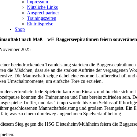
Impressum
Nützliche Links
Ansprechpartner
Trainingszeiten
Eintrittspreise
Shop
imauftakt nach Maß – wE-Baggerseepiratinnen feiern souveränen d
 November 2025
 einer beeindruckenden Teamleistung starteten die Baggerseepiratinne
gten die Mädchen, dass sie an die starken Auftritte der vergangenen 
ensive. Die Mannschaft zeigte dabei eine enorme Laufbereitschaft und 
rken Umschaltmomente, um einfache Tore zu erzielen.
onders erfreulich: Jede Spielerin kam zum Einsatz und brachte sich mit
bzeitpause konnten die Trainerinnen und Fans bereits zufrieden sein. D
ausgespielte Treffer, und das Tempo wurde bis zum Schlusspfiff hochge
 ihrer geschlossenen Mannschaftsleistung und großem Teamgeist. Ein Ext
 fair, was zu einem durchweg angenehmen Spielverlauf beitrug.
 diesem Sieg gegen die HSG Dietesheim/Mühlheim feiern die Baggerseepi
pielten: