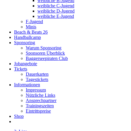
weibliche B-Jugend
weibliche C-Jugend
weibliche D-Jugend
weibliche E-Jugend
F-Jugend
Minis
Beach & Beats 26
Handballcamp
Sponsoring
Warum Sponsoring
Sponsoren Überblick
Baggerseepiraten Club
Jobangebote
Tickets
Dauerkarten
Tagestickets
Informationen
Impressum
Nützliche Links
Ansprechpartner
Trainingszeiten
Eintrittspreise
Shop