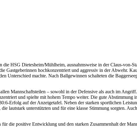
egen die HSG Dietesheim/Mühlheim, ausnahmsweise in der Claus-von-St
h die Gastgeberinnen hochkonzentriert und aggressiv in der Abwehr. K
den Unterschied machte. Nach Ballgewinnen schalteten die Baggerseepi
 allen Mannschaftsteilen – sowohl in der Defensive als auch im Angrif
onzentriert und spielte mit hohem Tempo weiter. Die gute Abstimmung im
30:6-Erfolg auf der Anzeigetafel. Neben der starken sportlichen Leistu
 lautstark unterstützten und für eine klasse Stimmung sorgten. Auch di
s für die positive Entwicklung und den starken Zusammenhalt der Mann