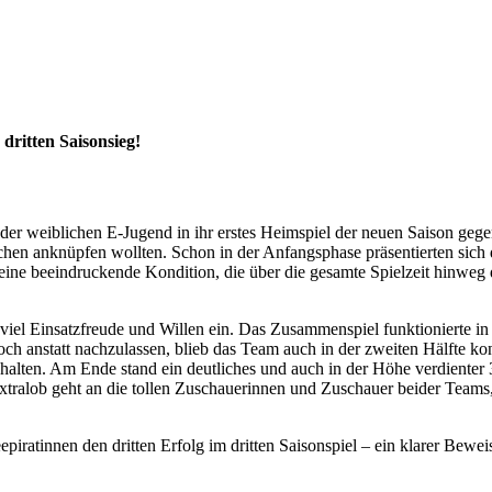
ritten Saisonsieg!
n der weiblichen E-Jugend in ihr erstes Heimspiel der neuen Saison g
Wochen anknüpfen wollten. Schon in der Anfangsphase präsentierten sic
eine beeindruckende Kondition, die über die gesamte Spielzeit hinweg 
 viel Einsatzfreude und Willen ein. Das Zusammenspiel funktionierte in
och anstatt nachzulassen, blieb das Team auch in der zweiten Hälfte k
halten. Am Ende stand ein deutliches und auch in der Höhe verdienter 
ralob geht an die tollen Zuschauerinnen und Zuschauer beider Teams, die
ratinnen den dritten Erfolg im dritten Saisonspiel – ein klarer Bewei